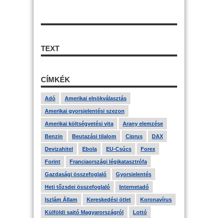
TEXT
CÍMKÉK
Adó
Amerikai elnökválasztás
Amerikai gyorsjelentési szezon
Amerikai költségvetési vita
Arany elemzése
Benzin
Beutazási tilalom
Ciprus
DAX
Devizahitel
Ebola
EU-Csúcs
Forex
Forint
Franciaországi légikatasztrófa
Gazdasági összefoglaló
Gyorsjelentés
Heti tőzsdei összefoglaló
Internetadó
Iszlám Állam
Kereskedési ötlet
Koronavírus
Külföldi sajtó Magyarországról
Lottó