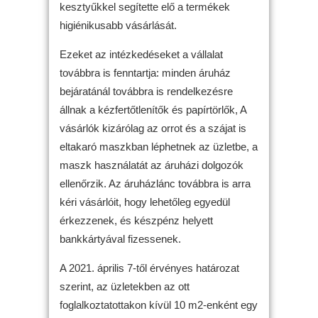
kesztyűkkel segítette elő a termékek
higiénikusabb vásárlását.
Ezeket az intézkedéseket a vállalat
továbbra is fenntartja: minden áruház
bejáratánál továbbra is rendelkezésre
állnak a kézfertőtlenítők és papírtörlők, A
vásárlók kizárólag az orrot és a szájat is
eltakaró maszkban léphetnek az üzletbe, a
maszk használatát az áruházi dolgozók
ellenőrzik. Az áruházlánc továbbra is arra
kéri vásárlóit, hogy lehetőleg egyedül
érkezzenek, és készpénz helyett
bankkártyával fizessenek.
A 2021. április 7-től érvényes határozat
szerint, az üzletekben az ott
foglalkoztatottakon kívül 10 m2-enként egy