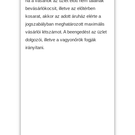
ha a vásárlók az üzlet előtt nem találnak
bevásárlókocsit, illetve az előtérben
kosarat, akkor az adott áruház elérte a
jogszabályban meghatározott maximális
vásárlói létszámot. A beengedést az üzlet
dolgozói, illetve a vagyonőrök fogják
irányítani.