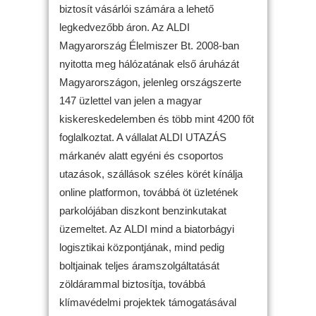
biztosít vásárlói számára a lehető
legkedvezőbb áron. Az ALDI
Magyarország Élelmiszer Bt. 2008-ban
nyitotta meg hálózatának első áruházát
Magyarországon, jelenleg országszerte
147 üzlettel van jelen a magyar
kiskereskedelemben és több mint 4200 főt
foglalkoztat. A vállalat ALDI UTAZÁS
márkanév alatt egyéni és csoportos
utazások, szállások széles körét kínálja
online platformon, továbbá öt üzletének
parkolójában diszkont benzinkutakat
üzemeltet. Az ALDI mind a biatorbágyi
logisztikai központjának, mind pedig
boltjainak teljes áramszolgáltatását
zöldárammal biztosítja, továbbá
klímavédelmi projektek támogatásával