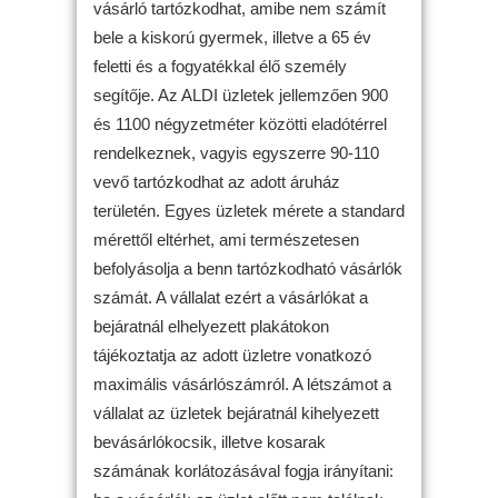
vásárló tartózkodhat, amibe nem számít
bele a kiskorú gyermek, illetve a 65 év
feletti és a fogyatékkal élő személy
segítője. Az ALDI üzletek jellemzően 900
és 1100 négyzetméter közötti eladótérrel
rendelkeznek, vagyis egyszerre 90-110
vevő tartózkodhat az adott áruház
területén. Egyes üzletek mérete a standard
mérettől eltérhet, ami természetesen
befolyásolja a benn tartózkodható vásárlók
számát. A vállalat ezért a vásárlókat a
bejáratnál elhelyezett plakátokon
tájékoztatja az adott üzletre vonatkozó
maximális vásárlószámról. A létszámot a
vállalat az üzletek bejáratnál kihelyezett
bevásárlókocsik, illetve kosarak
számának korlátozásával fogja irányítani: