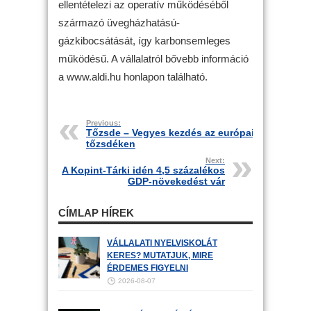
ellentételezi az operatív működéséből
származó üvegházhatású-
gázkibocsátását, így karbonsemleges
működésű. A vállalatról bővebb információ
a www.aldi.hu honlapon található.
Previous:
Tőzsde – Vegyes kezdés az európai
tőzsdéken
Next:
A Kopint-Tárki idén 4,5 százalékos
GDP-növekedést vár
CÍMLAP HÍREK
VÁLLALATI NYELVISKOLÁT
KERES? MUTATJUK, MIRE
ÉRDEMES FIGYELNI
2026-08-07