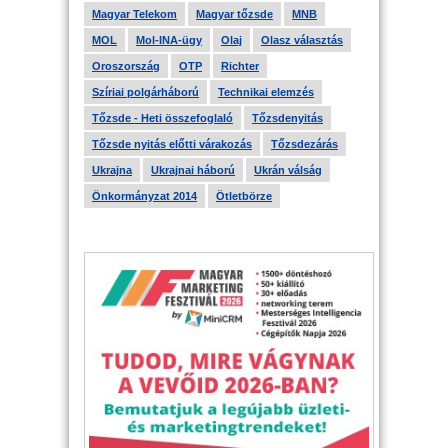
Magyar Telekom
Magyar tőzsde
MNB
MOL
Mol-INA-ügy
Olaj
Olasz választás
Oroszország
OTP
Richter
Szíriai polgárháború
Technikai elemzés
Tőzsde - Heti összefoglaló
Tőzsdenyitás
Tőzsde nyitás előtti várakozás
Tőzsdezárás
Ukrajna
Ukrajnai háború
Ukrán válság
Önkormányzat 2014
Ötletbörze