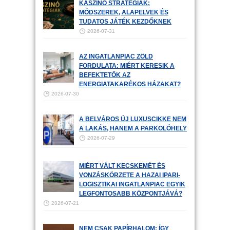
KASZINÓ STRATÉGIÁK:
MÓDSZEREK, ALAPELVEK ÉS
TUDATOS JÁTÉK KEZDŐKNEK
2026-07-31
AZ INGATLANPIAC ZÖLD
FORDULATA: MIÉRT KERESIK A
BEFEKTETŐK AZ
ENERGIATAKARÉKOS HÁZAKAT?
2026-07-30
A BELVÁROS ÚJ LUXUSCIKKE NEM
A LAKÁS, HANEM A PARKOLÓHELY
2026-07-29
MIÉRT VÁLT KECSKEMÉT ÉS
VONZÁSKÖRZETE A HAZAI IPARI-
LOGISZTIKAI INGATLANPIAC EGYIK
LEGFONTOSABB KÖZPONTJÁVÁ?
2026-07-21
NEM CSAK PAPÍRHALOM: ÍGY