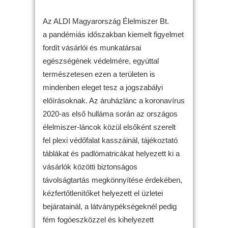
Az ALDI Magyarország Élelmiszer Bt.
a pandémiás időszakban kiemelt figyelmet
fordít vásárlói és munkatársai
egészségének védelmére, egyúttal
természetesen ezen a területen is
mindenben eleget tesz a jogszabályi
előírásoknak. Az áruházlánc a koronavírus
2020-as első hulláma során az országos
élelmiszer-láncok közül elsőként szerelt
fel plexi védőfalat kasszáinál, tájékoztató
táblákat és padlómatricákat helyezett ki a
vásárlók közötti biztonságos
távolságtartás megkönnyítése érdekében,
kézfertőtlenítőket helyezett el üzletei
bejáratainál, a látványpékségeknél pedig
fém fogóeszközzel és kihelyezett