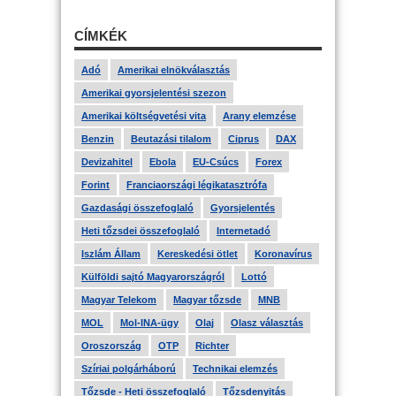
CÍMKÉK
Adó
Amerikai elnökválasztás
Amerikai gyorsjelentési szezon
Amerikai költségvetési vita
Arany elemzése
Benzin
Beutazási tilalom
Ciprus
DAX
Devizahitel
Ebola
EU-Csúcs
Forex
Forint
Franciaországi légikatasztrófa
Gazdasági összefoglaló
Gyorsjelentés
Heti tőzsdei összefoglaló
Internetadó
Iszlám Állam
Kereskedési ötlet
Koronavírus
Külföldi sajtó Magyarországról
Lottó
Magyar Telekom
Magyar tőzsde
MNB
MOL
Mol-INA-ügy
Olaj
Olasz választás
Oroszország
OTP
Richter
Szíriai polgárháború
Technikai elemzés
Tőzsde - Heti összefoglaló
Tőzsdenyitás