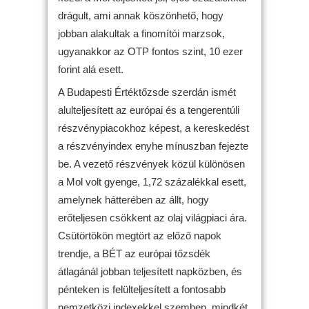
drágult, ami annak köszönhető, hogy
jobban alakultak a finomítói marzsok,
ugyanakkor az OTP fontos szint, 10 ezer
forint alá esett.
A Budapesti Értéktőzsde szerdán ismét
alulteljesített az európai és a tengerentúli
részvénypiacokhoz képest, a kereskedést
a részvényindex enyhe mínuszban fejezte
be. A vezető részvények közül különösen
a Mol volt gyenge, 1,72 százalékkal esett,
amelynek hátterében az állt, hogy
erőteljesen csökkent az olaj világpiaci ára.
Csütörtökön megtört az előző napok
trendje, a BÉT az európai tőzsdék
átlagánál jobban teljesített napközben, és
pénteken is felülteljesített a fontosabb
nemzetközi indexekkel szemben, mindkét