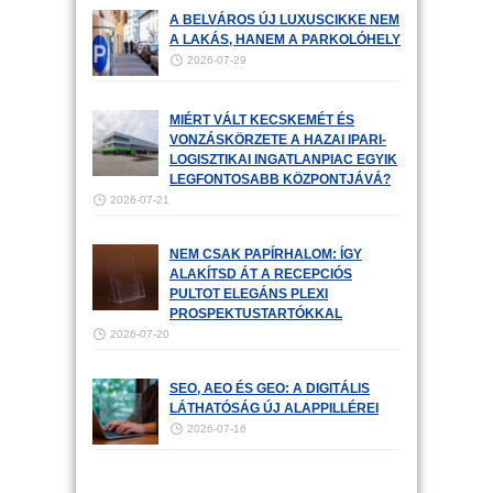
A BELVÁROS ÚJ LUXUSCIKKE NEM
A LAKÁS, HANEM A PARKOLÓHELY
2026-07-29
MIÉRT VÁLT KECSKEMÉT ÉS
VONZÁSKÖRZETE A HAZAI IPARI-
LOGISZTIKAI INGATLANPIAC EGYIK
LEGFONTOSABB KÖZPONTJÁVÁ?
2026-07-21
NEM CSAK PAPÍRHALOM: ÍGY
ALAKÍTSD ÁT A RECEPCIÓS
PULTOT ELEGÁNS PLEXI
PROSPEKTUSTARTÓKKAL
2026-07-20
SEO, AEO ÉS GEO: A DIGITÁLIS
LÁTHATÓSÁG ÚJ ALAPPILLÉREI
2026-07-16