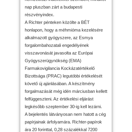
nap pluszban zárt a budapesti
részvényindex.
A Richter pénteken közölte a BÉT
honlapon, hogy a méhmióma kezelésére
alkalmazott gyógyszere, az Esmya
forgalombahozatali engedélyének
visszavonását javasolta az Európai
Gyógyszerügynökség (EMA)
Farmakovigilancia Kockázatértékelő
Bizottsága (PRAC) legutóbbi értékelését
követő új ajánlásában. A készítmény
forgalmazását még idén márciusban kellett
felfüggeszteni. Az értékelési eljárást
legkésőbb szeptember 30-ig kell lezárni.
A bejelentés látványosan nem hatott a cég
papírjainak árfolyamára. Richter-papírok
ára 20 forinttal, 0,28 százalékkal 7200