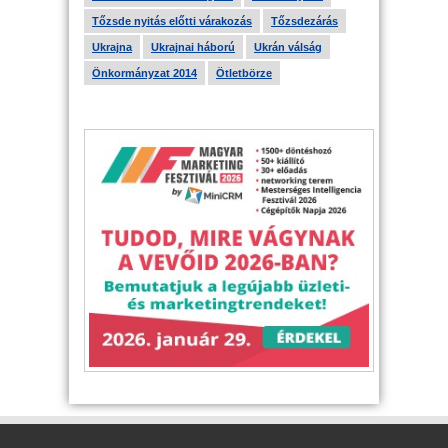
Tőzsde nyitás előtti várakozás
Tőzsdezárás
Ukrajna
Ukrajnai háború
Ukrán válság
Önkormányzat 2014
Ötletbörze