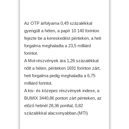
Az OTP árfolyama 0,49 százalékkal
gyengült a héten, a papír 10 140 forinton
fejezte be a kereskedést pénteken, a heti
forgalma meghaladta a 23,5 milliárd
forintot.
A Mol-részvények ára 1,26 százalékkal
nőtt a héten, pénteken 1691 forinton zárt,
heti forgalma pedig meghaladta a 6,75
milliárd forintot.
A kis- és közepes részvények indexe, a
BUMIX 3440,86 ponton zárt pénteken, az
előző hetinél 28,36 ponttal, 0,82
százalékkal alacsonyabban.(MTI)