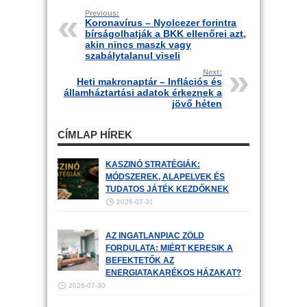
Previous:
Koronavírus – Nyolcezer forintra
bírságolhatják a BKK ellenőrei azt,
akin nincs maszk vagy
szabálytalanul viseli
Next:
Heti makronaptár – Inflációs és
államháztartási adatok érkeznek a
jövő héten
CÍMLAP HÍREK
KASZINÓ STRATÉGIÁK:
MÓDSZEREK, ALAPELVEK ÉS
TUDATOS JÁTÉK KEZDŐKNEK
2026-07-31
AZ INGATLANPIAC ZÖLD
FORDULATA: MIÉRT KERESIK A
BEFEKTETŐK AZ
ENERGIATAKARÉKOS HÁZAKAT?
2026-07-30