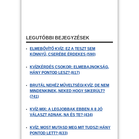
LEGUTÓBBI BEJEGYZÉSEK
ELMEBŐVÍTŐ KVÍZ: EZ A TESZT SEM
KÖNNYŰ, CSERÉBE ÉRDEKES (590)
KVÍZKÉRDÉS CSOKOR: ELMEBAJNOKSÁG,
HÁNY PONTOD LESZ? (617)
BRUTÁL NEHÉZ MŰVELTSÉGI KVÍZ, DE NEM
MINDENKINEK, NEKED HOGY SIKERÜLT?
(741)
KVÍZ-MIX: A LEGJOBBAK EBBEN A 8 JÓ
VÁLASZT ADNAK, NA ÉS TE? (434)
KVÍZ: MOST MUTASD MEG MIT TUDSZ! HÁNY
PONTOD LETT? (633)