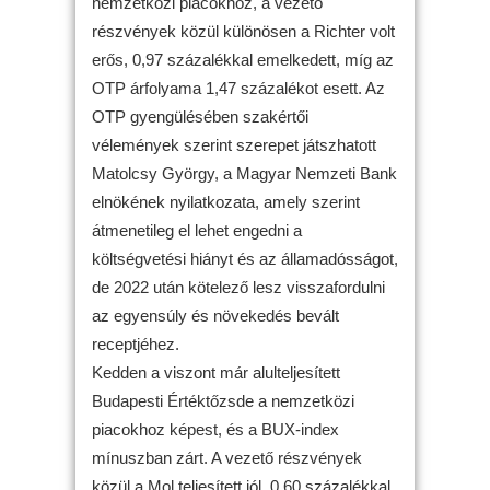
nemzetközi piacokhoz, a vezető
részvények közül különösen a Richter volt
erős, 0,97 százalékkal emelkedett, míg az
OTP árfolyama 1,47 százalékot esett. Az
OTP gyengülésében szakértői
vélemények szerint szerepet játszhatott
Matolcsy György, a Magyar Nemzeti Bank
elnökének nyilatkozata, amely szerint
átmenetileg el lehet engedni a
költségvetési hiányt és az államadósságot,
de 2022 után kötelező lesz visszafordulni
az egyensúly és növekedés bevált
receptjéhez.
Kedden a viszont már alulteljesített
Budapesti Értéktőzsde a nemzetközi
piacokhoz képest, és a BUX-index
mínuszban zárt. A vezető részvények
közül a Mol teljesített jól, 0,60 százalékkal