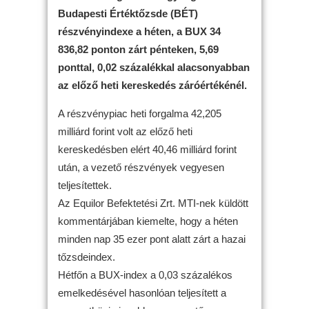
Budapesti Értéktőzsde (BÉT)
részvényindexe a héten, a BUX 34
836,82 ponton zárt pénteken, 5,69
ponttal, 0,02 százalékkal alacsonyabban
az előző heti kereskedés záróértékénél.
A részvénypiac heti forgalma 42,205
milliárd forint volt az előző heti
kereskedésben elért 40,46 milliárd forint
után, a vezető részvények vegyesen
teljesítettek.
Az Equilor Befektetési Zrt. MTI-nek küldött
kommentárjában kiemelte, hogy a héten
minden nap 35 ezer pont alatt zárt a hazai
tőzsdeindex.
Hétfőn a BUX-index a 0,03 százalékos
emelkedésével hasonlóan teljesített a