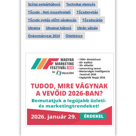
Szíriai polgárháború
Technikai elemzés
Tőzsde - Heti összefoglaló
Tőzsdenyitás
Tőzsde nyitás előtti várakozás
Tőzsdezárás
Ukrajna
Ukrajnai háború
Ukrán válság
Önkormányzat 2014
Ötletbörze