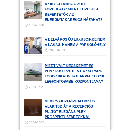
AZ INGATLANPIAC ZÖLD
FORDULATA: MIÉRT KERESIK A
BEFEKTETŐK AZ
ENERGIATAKARÉKOS HÁZAKAT?
2026-07-30
A BELVÁROS ÚJ LUXUSCIKKE NEM
A LAKÁS, HANEM A PARKOLÓHELY
2026-07-29
MIÉRT VÁLT KECSKEMÉT ÉS
VONZÁSKÖRZETE A HAZAI IPARI-
LOGISZTIKAI INGATLANPIAC EGYIK
LEGFONTOSABB KÖZPONTJÁVÁ?
2026-07-21
NEM CSAK PAPÍRHALOM: ÍGY
ALAKÍTSD ÁT A RECEPCIÓS
PULTOT ELEGÁNS PLEXI
PROSPEKTUSTARTÓKKAL
2026-07-20