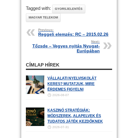
Tagged with:
GYORSJELENTÉS
MAGYAR TELEKOM
Previous:
Reggeli elemzés: RC – 2015.02.26
Next:
Tőzsde – Vegyes nyitás Nyugat-
Európában
CÍMLAP HÍREK
VÁLLALATI NYELVISKOLÁT
KERES? MUTATJUK, MIRE
ÉRDEMES FIGYELNI
2026-08-07
KASZINÓ STRATÉGIÁK:
MÓDSZEREK, ALAPELVEK ÉS
TUDATOS JÁTÉK KEZDŐKNEK
2026-07-31