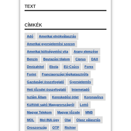
TEXT
CÍMKÉK
Adó
Amerikai elnökválasztás
Amerikai gyorsjelentési szezon
Amerikai költségvetési vita
Arany elemzése
Benzin
Beutazási tilalom
Ciprus
DAX
Devizahitel
Ebola
EU-Csúcs
Forex
Forint
Franciaországi légikatasztrófa
Gazdasági összefoglaló
Gyorsjelentés
Heti tőzsdei összefoglaló
Internetadó
Iszlám Állam
Kereskedési ötlet
Koronavírus
Külföldi sajtó Magyarországról
Lottó
Magyar Telekom
Magyar tőzsde
MNB
MOL
Mol-INA-ügy
Olaj
Olasz választás
Oroszország
OTP
Richter