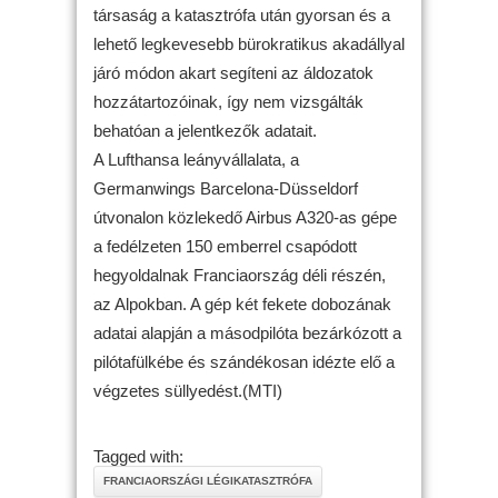
társaság a katasztrófa után gyorsan és a
lehető legkevesebb bürokratikus akadállyal
járó módon akart segíteni az áldozatok
hozzátartozóinak, így nem vizsgálták
behatóan a jelentkezők adatait.
A Lufthansa leányvállalata, a
Germanwings Barcelona-Düsseldorf
útvonalon közlekedő Airbus A320-as gépe
a fedélzeten 150 emberrel csapódott
hegyoldalnak Franciaország déli részén,
az Alpokban. A gép két fekete dobozának
adatai alapján a másodpilóta bezárkózott a
pilótafülkébe és szándékosan idézte elő a
végzetes süllyedést.(MTI)
Tagged with:
FRANCIAORSZÁGI LÉGIKATASZTRÓFA