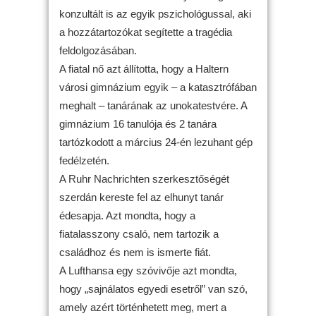
konzultált is az egyik pszichológussal, aki
a hozzátartozókat segítette a tragédia
feldolgozásában.
A fiatal nő azt állította, hogy a Haltern
városi gimnázium egyik – a katasztrófában
meghalt – tanárának az unokatestvére. A
gimnázium 16 tanulója és 2 tanára
tartózkodott a március 24-én lezuhant gép
fedélzetén.
A Ruhr Nachrichten szerkesztőségét
szerdán kereste fel az elhunyt tanár
édesapja. Azt mondta, hogy a
fiatalasszony csaló, nem tartozik a
családhoz és nem is ismerte fiát.
A Lufthansa egy szóvivője azt mondta,
hogy „sajnálatos egyedi esetről” van szó,
amely azért történhetett meg, mert a