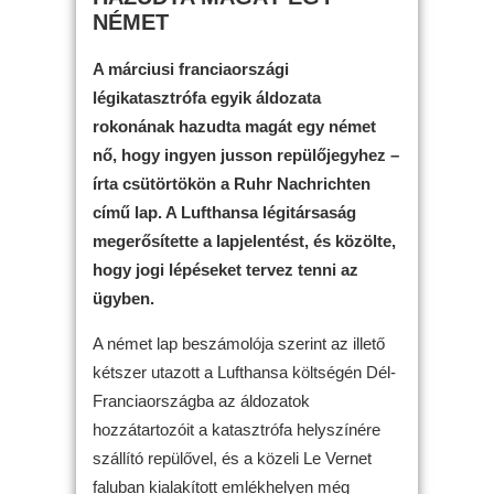
NÉMET
A márciusi franciaországi
légikatasztrófa egyik áldozata
rokonának hazudta magát egy német
nő, hogy ingyen jusson repülőjegyhez –
írta csütörtökön a Ruhr Nachrichten
című lap. A Lufthansa légitársaság
megerősítette a lapjelentést, és közölte,
hogy jogi lépéseket tervez tenni az
ügyben.
A német lap beszámolója szerint az illető
kétszer utazott a Lufthansa költségén Dél-
Franciaországba az áldozatok
hozzátartozóit a katasztrófa helyszínére
szállító repülővel, és a közeli Le Vernet
faluban kialakított emlékhelyen még