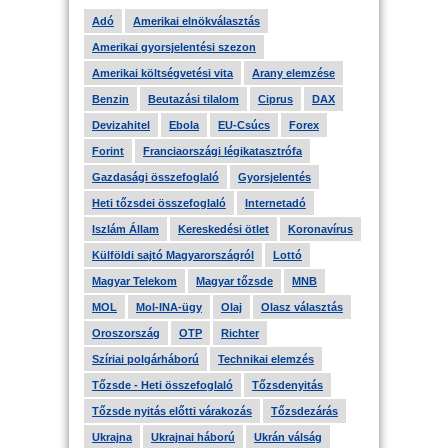
Adó
Amerikai elnökválasztás
Amerikai gyorsjelentési szezon
Amerikai költségvetési vita
Arany elemzése
Benzin
Beutazási tilalom
Ciprus
DAX
Devizahitel
Ebola
EU-Csúcs
Forex
Forint
Franciaországi légikatasztrófa
Gazdasági összefoglaló
Gyorsjelentés
Heti tőzsdei összefoglaló
Internetadó
Iszlám Állam
Kereskedési ötlet
Koronavírus
Külföldi sajtó Magyarországról
Lottó
Magyar Telekom
Magyar tőzsde
MNB
MOL
Mol-INA-ügy
Olaj
Olasz választás
Oroszország
OTP
Richter
Szíriai polgárháború
Technikai elemzés
Tőzsde - Heti összefoglaló
Tőzsdenyitás
Tőzsde nyitás előtti várakozás
Tőzsdezárás
Ukrajna
Ukrajnai háború
Ukrán válság