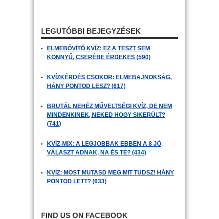
LEGUTÓBBI BEJEGYZÉSEK
ELMEBŐVÍTŐ KVÍZ: EZ A TESZT SEM
KÖNNYŰ, CSERÉBE ÉRDEKES (590)
KVÍZKÉRDÉS CSOKOR: ELMEBAJNOKSÁG,
HÁNY PONTOD LESZ? (617)
BRUTÁL NEHÉZ MŰVELTSÉGI KVÍZ, DE NEM
MINDENKINEK, NEKED HOGY SIKERÜLT?
(741)
KVÍZ-MIX: A LEGJOBBAK EBBEN A 8 JÓ
VÁLASZT ADNAK, NA ÉS TE? (434)
KVÍZ: MOST MUTASD MEG MIT TUDSZ! HÁNY
PONTOD LETT? (633)
FIND US ON FACEBOOK