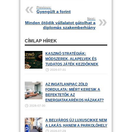
Previous:
Gyengült a forint
Next:
Minden ötödik vállalatot gátolhat a
diplomás szakemberhiány
CÍMLAP HÍREK
KASZINÓ STRATÉGIÁK:
MÓDSZEREK, ALAPELVEK ÉS
TUDATOS JÁTÉK KEZDŐKNEK
2026-07-31
AZ INGATLANPIAC ZÖLD
FORDULATA: MIÉRT KERESIK A
BEFEKTETŐK AZ
ENERGIATAKARÉKOS HÁZAKAT?
2026-07-30
A BELVÁROS ÚJ LUXUSCIKKE NEM
A LAKÁS, HANEM A PARKOLÓHELY
2026-07-29