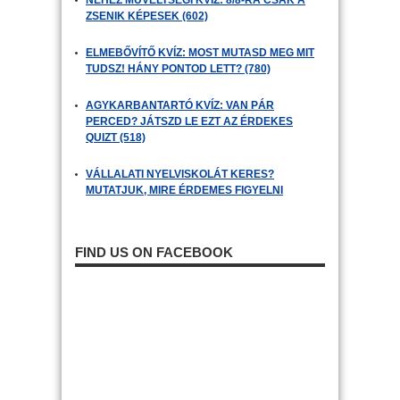
NEHÉZ MŰVELTSÉGI KVÍZ: 8/8-RA CSAK A
ZSENIK KÉPESEK (602)
ELMEBŐVÍTŐ KVÍZ: MOST MUTASD MEG MIT
TUDSZ! HÁNY PONTOD LETT? (780)
AGYKARBANTARTÓ KVÍZ: VAN PÁR
PERCED? JÁTSZD LE EZT AZ ÉRDEKES
QUIZT (518)
VÁLLALATI NYELVISKOLÁT KERES?
MUTATJUK, MIRE ÉRDEMES FIGYELNI
FIND US ON FACEBOOK