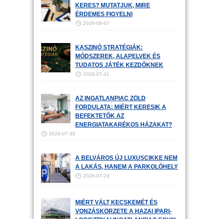
KERES? MUTATJUK, MIRE
ÉRDEMES FIGYELNI
2026-08-07
KASZINÓ STRATÉGIÁK:
MÓDSZEREK, ALAPELVEK ÉS
TUDATOS JÁTÉK KEZDŐKNEK
2026-07-31
AZ INGATLANPIAC ZÖLD
FORDULATA: MIÉRT KERESIK A
BEFEKTETŐK AZ
ENERGIATAKARÉKOS HÁZAKAT?
2026-07-30
A BELVÁROS ÚJ LUXUSCIKKE NEM
A LAKÁS, HANEM A PARKOLÓHELY
2026-07-29
MIÉRT VÁLT KECSKEMÉT ÉS
VONZÁSKÖRZETE A HAZAI IPARI-