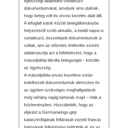
egészségi állapotára vonatkozó
dokumentumokat, amelyek arra utalnak,
hogy beteg volt és orvosi kezelés alatt állt.
A lefoglalt iratok között betegállományba
helyezésről szóló aktuális, a keddi napra is
vonatkozó, összetépett dokumentumok is
voltak, ami az előzetes értékelés szerint
alátámasztja azt a feltételezést, hogy a
másodpilóta titkolta betegségét – közölte
az ügyészség.
A másodpilóta orvosi kezelése során
keletkezett dokumentumok elemzése és
az ügyben szükséges meghallgatások
még néhány napig tartanak majd – írták a
közleményben. Hozzátették, hogy az
eljárást a Germanwings-gép
katasztrófájának feltárását vezető francia
hatóságok felkérésére indították el, és az