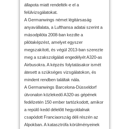
állapota miatt rendelték-e el a
felülvizsgálatokat.
A Germanwings német légitársaság
anyavállalata, a Lufthansa adatai szerint a
másodpilóta 2008-ban kezdte a
pilótaképzést, amelyet egyszer
megszakított, és végül 2013-ban szerezte
meg a szakszolgálati engedélyét A320-as
Airbusokra. A képzés folytatásakor ismét
átesett a szükséges vizsgálatokon, és
mindent rendben találtak nála.
A Germanwings Barcelona-Düsseldorf
útvonalon közlekedő A320-as gépének
fedélzetén 150 ember tartózkodott, amikor
a repülő kedd délelőtt hegyoldalnak
csapódott Franciaország déli részén az
Alpokban. A katasztrófa körülményeinek