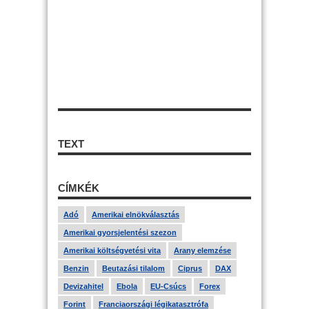
TEXT
CÍMKÉK
Adó
Amerikai elnökválasztás
Amerikai gyorsjelentési szezon
Amerikai költségvetési vita
Arany elemzése
Benzin
Beutazási tilalom
Ciprus
DAX
Devizahitel
Ebola
EU-Csúcs
Forex
Forint
Franciaországi légikatasztrófa