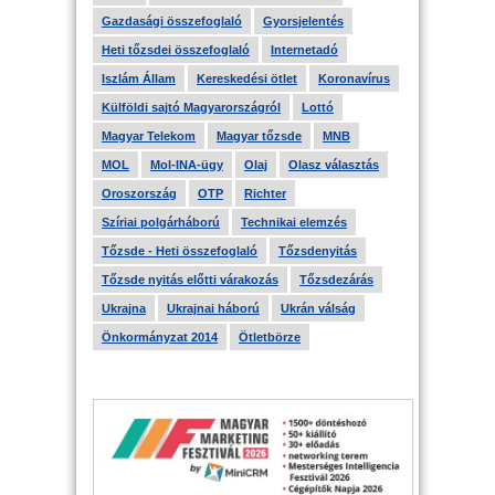
Gazdasági összefoglaló
Gyorsjelentés
Heti tőzsdei összefoglaló
Internetadó
Iszlám Állam
Kereskedési ötlet
Koronavírus
Külföldi sajtó Magyarországról
Lottó
Magyar Telekom
Magyar tőzsde
MNB
MOL
Mol-INA-ügy
Olaj
Olasz választás
Oroszország
OTP
Richter
Szíriai polgárháború
Technikai elemzés
Tőzsde - Heti összefoglaló
Tőzsdenyitás
Tőzsde nyitás előtti várakozás
Tőzsdezárás
Ukrajna
Ukrajnai háború
Ukrán válság
Önkormányzat 2014
Ötletbörze