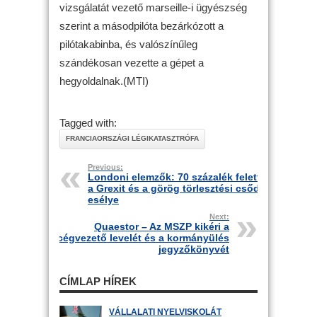
vizsgálatát vezető marseille-i ügyészség
szerint a másodpilóta bezárkózott a
pilótakabinba, és valószínűleg
szándékosan vezette a gépet a
hegyoldalnak.(MTI)
Tagged with:
FRANCIAORSZÁGI LÉGIKATASZTRÓFA
Previous:
Londoni elemzők: 70 százalék felett
a Grexit és a görög törlesztési csőd
esélye
Next:
Quaestor – Az MSZP kikéri a
cégvezető levelét és a kormányülés
jegyzőkönyvét
CÍMLAP HÍREK
VÁLLALATI NYELVISKOLÁT