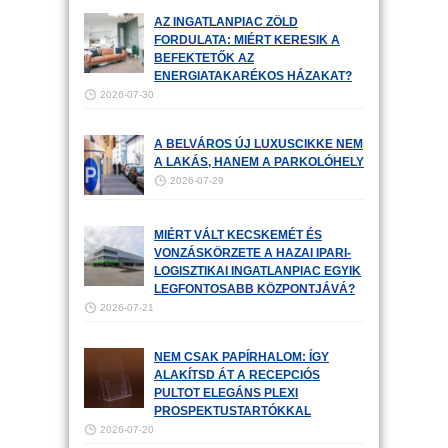
AZ INGATLANPIAC ZÖLD
FORDULATA: MIÉRT KERESIK A
BEFEKTETŐK AZ
ENERGIATAKARÉKOS HÁZAKAT?
2026-07-30
A BELVÁROS ÚJ LUXUSCIKKE NEM
A LAKÁS, HANEM A PARKOLÓHELY
2026-07-29
MIÉRT VÁLT KECSKEMÉT ÉS
VONZÁSKÖRZETE A HAZAI IPARI-
LOGISZTIKAI INGATLANPIAC EGYIK
LEGFONTOSABB KÖZPONTJÁVÁ?
2026-07-21
NEM CSAK PAPÍRHALOM: ÍGY
ALAKÍTSD ÁT A RECEPCIÓS
PULTOT ELEGÁNS PLEXI
PROSPEKTUSTARTÓKKAL
2026-07-20