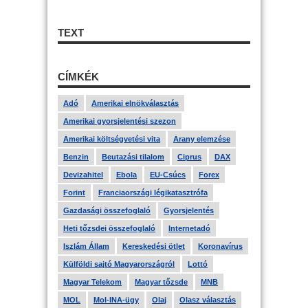
TEXT
CÍMKÉK
Adó
Amerikai elnökválasztás
Amerikai gyorsjelentési szezon
Amerikai költségvetési vita
Arany elemzése
Benzin
Beutazási tilalom
Ciprus
DAX
Devizahitel
Ebola
EU-Csúcs
Forex
Forint
Franciaországi légikatasztrófa
Gazdasági összefoglaló
Gyorsjelentés
Heti tőzsdei összefoglaló
Internetadó
Iszlám Állam
Kereskedési ötlet
Koronavírus
Külföldi sajtó Magyarországról
Lottó
Magyar Telekom
Magyar tőzsde
MNB
MOL
Mol-INA-ügy
Olaj
Olasz választás