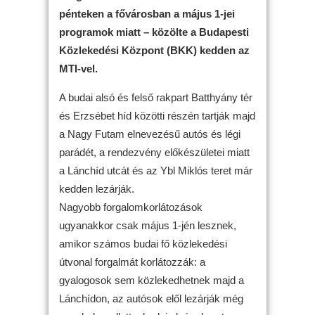
pénteken a fővárosban a május 1-jei
programok miatt – közölte a Budapesti
Közlekedési Központ (BKK) kedden az
MTI-vel.
A budai alsó és felső rakpart Batthyány tér
és Erzsébet híd közötti részén tartják majd
a Nagy Futam elnevezésű autós és légi
parádét, a rendezvény előkészületei miatt
a Lánchíd utcát és az Ybl Miklós teret már
kedden lezárják.
Nagyobb forgalomkorlátozások
ugyanakkor csak május 1-jén lesznek,
amikor számos budai fő közlekedési
útvonal forgalmát korlátozzák: a
gyalogosok sem közlekedhetnek majd a
Lánchídon, az autósok elől lezárják még