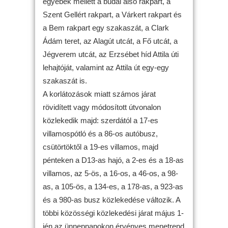
egyebek mellett a budai alsó rakpart, a
Szent Gellért rakpart, a Várkert rakpart és
a Bem rakpart egy szakaszát, a Clark
Ádám teret, az Alagút utcát, a Fő utcát, a
Jégverem utcát, az Erzsébet híd Attila úti
lehajtóját, valamint az Attila út egy-egy
szakaszát is.
A korlátozások miatt számos járat
rövidített vagy módosított útvonalon
közlekedik majd: szerdától a 17-es
villamospótló és a 86-os autóbusz,
csütörtöktől a 19-es villamos, majd
pénteken a D13-as hajó, a 2-es és a 18-as
villamos, az 5-ös, a 16-os, a 46-os, a 98-
as, a 105-ös, a 134-es, a 178-as, a 923-as
és a 980-as busz közlekedése változik. A
többi közösségi közlekedési járat május 1-
jén az ünnepnapokon érvényes menetrend