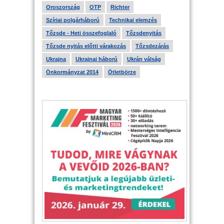
Oroszország
OTP
Richter
Szíriai polgárháború
Technikai elemzés
Tőzsde - Heti összefoglaló
Tőzsdenyitás
Tőzsde nyitás előtti várakozás
Tőzsdezárás
Ukrajna
Ukrajnai háború
Ukrán válság
Önkormányzat 2014
Ötletbörze