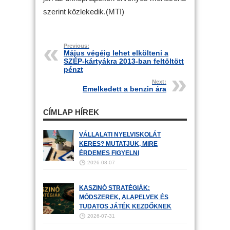
szerint közlekedik.(MTI)
Previous:
Május végéig lehet elkölteni a
SZÉP-kártyákra 2013-ban feltöltött
pénzt
Next:
Emelkedett a benzin ára
CÍMLAP HÍREK
VÁLLALATI NYELVISKOLÁT
KERES? MUTATJUK, MIRE
ÉRDEMES FIGYELNI
2026-08-07
KASZINÓ STRATÉGIÁK:
MÓDSZEREK, ALAPELVEK ÉS
TUDATOS JÁTÉK KEZDŐKNEK
2026-07-31