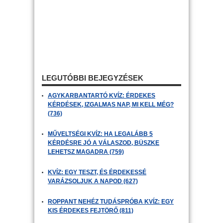
LEGUTÓBBI BEJEGYZÉSEK
AGYKARBANTARTÓ KVÍZ: ÉRDEKES
KÉRDÉSEK, IZGALMAS NAP, MI KELL MÉG?
(736)
MŰVELTSÉGI KVÍZ: HA LEGALÁBB 5
KÉRDÉSRE JÓ A VÁLASZOD, BÜSZKE
LEHETSZ MAGADRA (759)
KVÍZ: EGY TESZT, ÉS ÉRDEKESSÉ
VARÁZSOLJUK A NAPOD (627)
ROPPANT NEHÉZ TUDÁSPRÓBA KVÍZ: EGY
KIS ÉRDEKES FEJTÖRŐ (811)