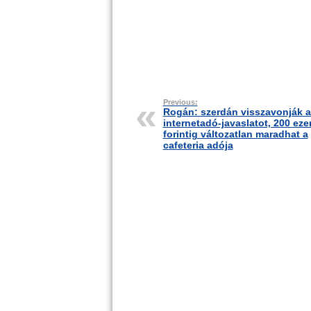
Previous:
Rogán: szerdán visszavonják a
internetadó-javaslatot, 200 eze
forintig változatlan maradhat a
cafeteria adója