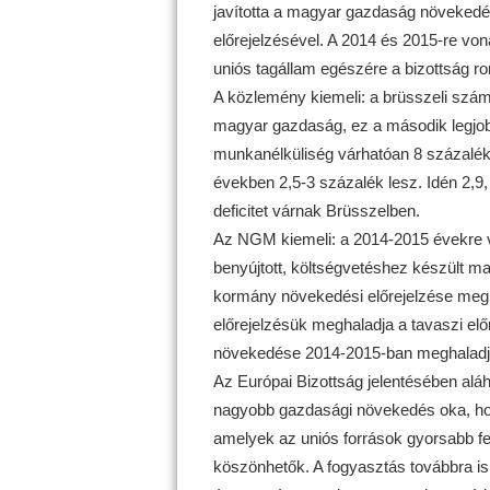
javította a magyar gazdaság növekedé
előrejelzésével. A 2014 és 2015-re von
uniós tagállam egészére a bizottság ro
A közlemény kiemeli: a brüsszeli szám
magyar gazdaság, ez a második legjob
munkanélküliség várhatóan 8 százalék al
években 2,5-3 százalék lesz. Idén 2,9,
deficitet várnak Brüsszelben.
Az NGM kiemeli: a 2014-2015 évekre v
benyújtott, költségvetéshez készült m
kormány növekedési előrejelzése megb
előrejelzésük meghaladja a tavaszi elő
növekedése 2014-2015-ban meghaladja 
Az Európai Bizottság jelentésében aláh
nagyobb gazdasági növekedés oka, hog
amelyek az uniós források gyorsabb f
köszönhetők. A fogyasztás továbbra is