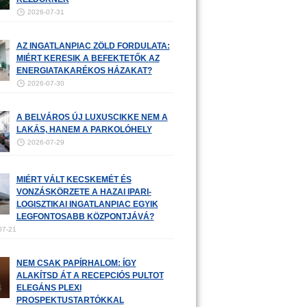
2026-07-31
AZ INGATLANPIAC ZÖLD FORDULATA:
MIÉRT KERESIK A BEFEKTETŐK AZ
ENERGIATAKARÉKOS HÁZAKAT?
2026-07-30
A BELVÁROS ÚJ LUXUSCIKKE NEM A
LAKÁS, HANEM A PARKOLÓHELY
2026-07-29
MIÉRT VÁLT KECSKEMÉT ÉS
VONZÁSKÖRZETE A HAZAI IPARI-
LOGISZTIKAI INGATLANPIAC EGYIK
LEGFONTOSABB KÖZPONTJÁVÁ?
07-21
NEM CSAK PAPÍRHALOM: ÍGY
ALAKÍTSD ÁT A RECEPCIÓS PULTOT
ELEGÁNS PLEXI
PROSPEKTUSTARTÓKKAL