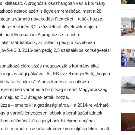
si kilátásait. A prognózis összhangban van a kormány
atkozó adatok azért is figyelemreméltóak, mert a 28
ntotta a várható növekedési ütemeket – tették hozzá.
ok szerint idén 3,2 százalékkal növekszik majd a
b adat Európában. A prognózis szerint a
att stabilizálódik, az infláció pedig a következő
 jövőre 2,8, 2016-ban pedig 2,5 százalékos költségvetési
onatkozó előrejelzés megegyezik a kormány által
akrogazdasági pályával. Az EB ezzel megerősíti, „hogy a
ízható és hiteles”. A növekedésre vonatkozó
rejelzésben vártat és a bizottság szerint Magyarország
majd az EU átlagát- tették hozzá.
2026-
úzza – emelte ki a gazdasági tárca -, a 2014-re várható
y a vártnál lényegesen jobbak a beruházási adatok,
elhasználásának és a jegybank hitelprogramjának
 erős marad a háztartások növekvő reáljövedelme miatt,