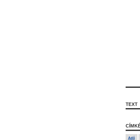
TEXT
CÍMK
Adó