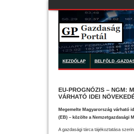
KEZDŐLAP
BELFÖLD -GAZDA
EU-PROGNÓZIS – NGM:
VÁRHATÓ IDEI NÖVEKEDÉ
Megemelte Magyarország várható ide
(EB) – közölte a Nemzetgazdasági M
A gazdasági tárca tájékoztatása szerin