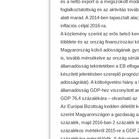
és a nettó export is a megszokott mód
foglalkoztatottság és az aktivitás tov
alatt marad. A 2014-ben tapasztalt ala
inflációs célját 2016-ra.
A közlemény szerint az erős belső ke
többlete és az ország finanszírozás
Magyarország külső adósságának gyor
is, tovább mérsékelve az ország sérül
államadósság tekintetében a EB elfog
készített jelentésben szereplő prognóz
adósságrátát). A költségvetési hiány a 
államadósság GDP-hez viszonyított ará
GDP 76,4 százalékára – olvasható az
Az Európai Bizottság kedden délelőtt k
szerint Magyarországon a gazdaság az 
százalék, majd 2016-ban 2 százalék les
százalékos mértékről 2015-re a GDP 2
százalékára mérséklődik. A dokument