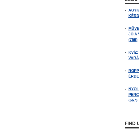
AGYK
KÉRDÉ
MŰVE
JÓ A
(759)
KVÍZ:
VARÁ
ROPP
ÉRDE
NYOL
PERC
(667)
FIND