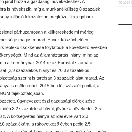
on járul hozzá a gazdasági növekedéshez. A
2026-
ábbra is növekszik, míg a munkanélküliség 8 százalék
csony infláció fokozatosan megközelíti a jegybank
reslettel párhuzamosan a külkereskedelmi mérleg
i képessége magas marad. Ennek köszönhetően
s léptékű csökkenése folytatódik a következő években
ékenységét. Mind az államháztartási hiány, mind az
adta a kormánynak 2014-re az Eurostat számára
isát (2,9 százalékos hiányt és 76,9 százalékos
bizottság szerint is tartósan 3 százalék alatt marad. Az
nya is csökkenhet, 2015-ben fél százalékponttal, a
 NGM tájékoztatójában.
özzétett, úgynevezett őszi gazdasági előrejelzése
idén 3,2 százalékkal bővül, jövőre a növekedés 2,5
z. A költségvetés hiánya az idei évre várt 2,9
,8 százalékára, a rákövetkező évben pedig 2,5
um azzal számol, hogy a magyar államadósság az idén