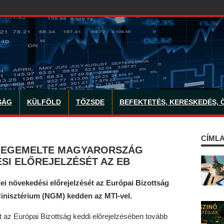
SÁG
KÜLFÖLD
TŐZSDE
BEFEKTETÉS, KERESKEDÉS, 
CÍMLA
 MEGEMELTE MAGYARORSZÁG
SI ELŐREJELZÉSÉT AZ EB
i növekedési előrejelzését az Európai Bizottság
inisztérium (NGM) kedden az MTI-vel.
t az Európai Bizottság keddi előrejelzésében tovább