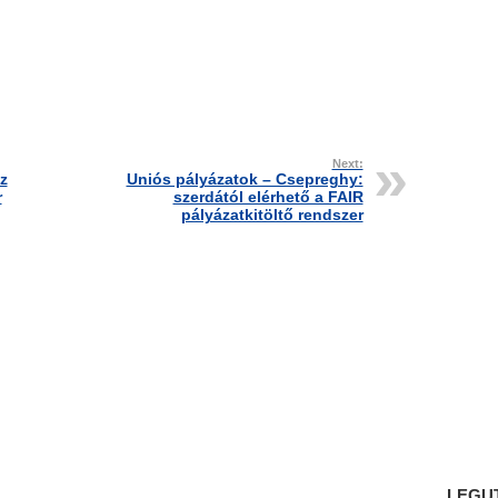
Next:
z
Uniós pályázatok – Csepreghy:
r
szerdától elérhető a FAIR
pályázatkitöltő rendszer
LEGU