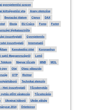
i gyorsjelentési szezon
i költségvetési vita
Arany elemzése
Beutazási tilalom
Ciprus
DAX
itel
Ebola
EU-Csúcs
Forex
Forint
országi légikatasztrófa
ági összefoglaló
Gyorsjelentés
zsdei összefoglaló
Internetadó
 Állam
Kereskedési ötlet
Koronavírus
i sajtó Magyarországról
Lottó
 Telekom
Magyar tőzsde
MNB
MOL
A-ügy
Olaj
Olasz választás
rszág
OTP
Richter
 polgárháború
Technikai elemzés
- Heti összefoglaló
Tőzsdenyitás
nyitás előtti várakozás
Tőzsdezárás
a
Ukrajnai háború
Ukrán válság
ányzat 2014
Ötletbörze