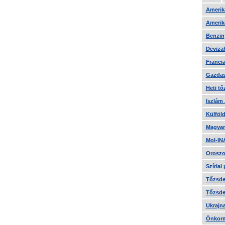
Amerika
Amerika
Benzin
Devizah
Francia
Gazdas
Heti tő
Iszlám
Külföld
Magyar
Mol-IN
Oroszo
Szíriai
Tőzsde 
Tőzsde 
Ukrajn
Önkorm