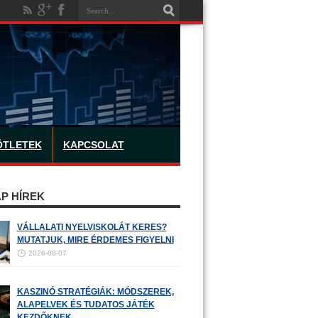
ÖTLETEK
KAPCSOLAT
P HÍREK
VÁLLALATI NYELVISKOLÁT KERES?
MUTATJUK, MIRE ÉRDEMES FIGYELNI
2026-08-07
KASZINÓ STRATÉGIÁK: MÓDSZEREK,
ALAPELVEK ÉS TUDATOS JÁTÉK
KEZDŐKNEK