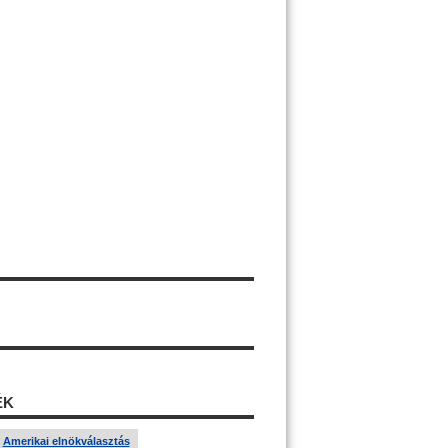
ÉK
Amerikai elnökválasztás