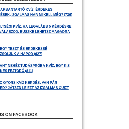
ARBANTARTÓ KVÍZ: ÉRDEKES
SEK, IZGALMAS NAP, MI KELL MÉG? (736)
LTSÉGI KVÍZ: HA LEGALÁBB 5 KÉRDÉSRE
 VÁLASZOD, BÜSZKE LEHETSZ MAGADRA
 EGY TESZT, ÉS ÉRDEKESSÉ
ZSOLJUK A NAPOD (627)
ANT NEHÉZ TUDÁSPRÓBA KVÍZ: EGY KIS
KES FEJTÖRŐ (811)
C GYORS KVÍZ KÉRDÉS: VAN PÁR
ED? JÁTSZD LE EZT AZ IZGALMAS QUIZT
 US ON FACEBOOK