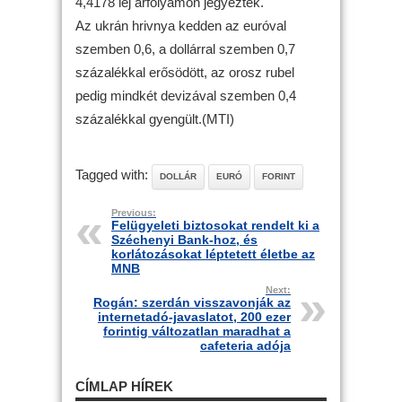
4,4178 lej árfolyamon jegyezték.
Az ukrán hrivnya kedden az euróval
szemben 0,6, a dollárral szemben 0,7
százalékkal erősödött, az orosz rubel
pedig mindkét devizával szemben 0,4
százalékkal gyengült.(MTI)
Tagged with:
DOLLÁR
EURÓ
FORINT
Previous:
Felügyeleti biztosokat rendelt ki a
Széchenyi Bank-hoz, és
korlátozásokat léptetett életbe az
MNB
Next:
Rogán: szerdán visszavonják az
internetadó-javaslatot, 200 ezer
forintig változatlan maradhat a
cafeteria adója
CÍMLAP HÍREK