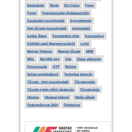
Devizahitel
Ebola
EU-Csúcs
Forex
Forint
Franciaországi légikatasztrófa
Gazdasági összefoglaló
Gyorsjelentés
Heti tőzsdei összefoglaló
Internetadó
Iszlám Állam
Kereskedési ötlet
Koronavírus
Külföldi sajtó Magyarországról
Lottó
Magyar Telekom
Magyar tőzsde
MNB
MOL
Mol-INA-ügy
Olaj
Olasz választás
Oroszország
OTP
Richter
Szíriai polgárháború
Technikai elemzés
Tőzsde - Heti összefoglaló
Tőzsdenyitás
Tőzsde nyitás előtti várakozás
Tőzsdezárás
Ukrajna
Ukrajnai háború
Ukrán válság
Önkormányzat 2014
Ötletbörze