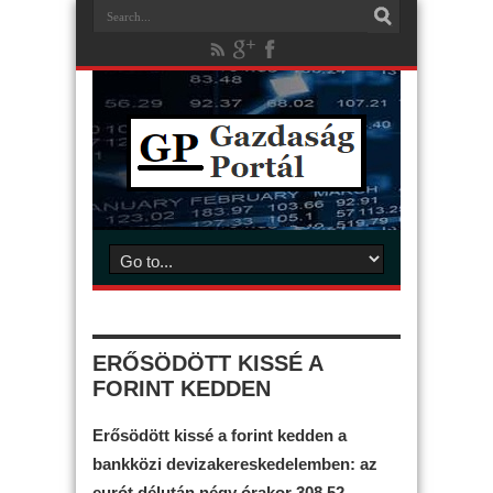
ERŐSÖDÖTT KISSÉ A
FORINT KEDDEN
Erősödött kissé a forint kedden a
bankközi devizakereskedelemben: az
eurót délután négy órakor 308,52