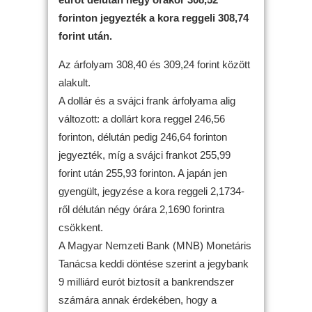
forinton jegyezték a kora reggeli 308,74
forint után.
Az árfolyam 308,40 és 309,24 forint között
alakult.
A dollár és a svájci frank árfolyama alig
változott: a dollárt kora reggel 246,56
forinton, délután pedig 246,64 forinton
jegyezték, míg a svájci frankot 255,99
forint után 255,93 forinton. A japán jen
gyengült, jegyzése a kora reggeli 2,1734-
ről délután négy órára 2,1690 forintra
csökkent.
A Magyar Nemzeti Bank (MNB) Monetáris
Tanácsa keddi döntése szerint a jegybank
9 milliárd eurót biztosít a bankrendszer
számára annak érdekében, hogy a