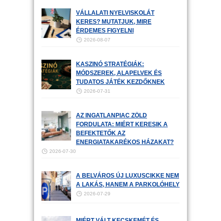
VÁLLALATI NYELVISKOLÁT
KERES? MUTATJUK, MIRE
ÉRDEMES FIGYELNI
2026-08-07
KASZINÓ STRATÉGIÁK:
MÓDSZEREK, ALAPELVEK ÉS
TUDATOS JÁTÉK KEZDŐKNEK
2026-07-31
AZ INGATLANPIAC ZÖLD
FORDULATA: MIÉRT KERESIK A
BEFEKTETŐK AZ
ENERGIATAKARÉKOS HÁZAKAT?
2026-07-30
A BELVÁROS ÚJ LUXUSCIKKE NEM
A LAKÁS, HANEM A PARKOLÓHELY
2026-07-29
MIÉRT VÁLT KECSKEMÉT ÉS