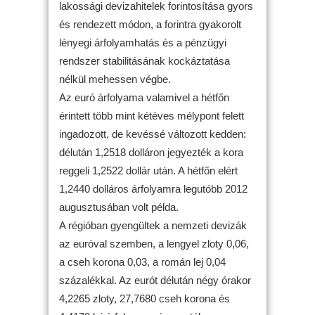
lakossági devizahitelek forintosítása gyors
és rendezett módon, a forintra gyakorolt
lényegi árfolyamhatás és a pénzügyi
rendszer stabilitásának kockáztatása
nélkül mehessen végbe.
Az euró árfolyama valamivel a hétfőn
érintett több mint kétéves mélypont felett
ingadozott, de kevéssé változott kedden:
délután 1,2518 dolláron jegyezték a kora
reggeli 1,2522 dollár után. A hétfőn elért
1,2440 dolláros árfolyamra legutóbb 2012
augusztusában volt példa.
A régióban gyengültek a nemzeti devizák
az euróval szemben, a lengyel zloty 0,06,
a cseh korona 0,03, a román lej 0,04
százalékkal. Az eurót délután négy órakor
4,2265 zloty, 27,7680 cseh korona és