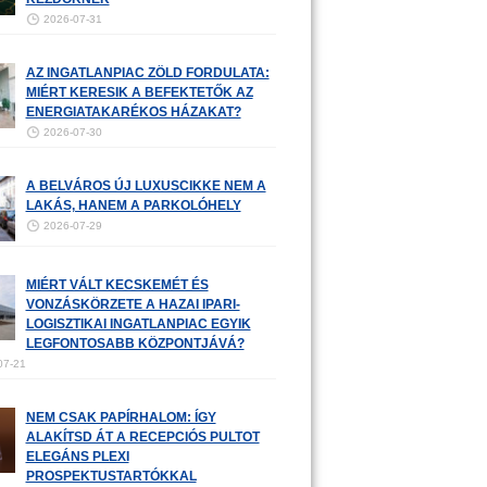
2026-07-31
AZ INGATLANPIAC ZÖLD FORDULATA:
MIÉRT KERESIK A BEFEKTETŐK AZ
ENERGIATAKARÉKOS HÁZAKAT?
2026-07-30
A BELVÁROS ÚJ LUXUSCIKKE NEM A
LAKÁS, HANEM A PARKOLÓHELY
2026-07-29
MIÉRT VÁLT KECSKEMÉT ÉS
VONZÁSKÖRZETE A HAZAI IPARI-
LOGISZTIKAI INGATLANPIAC EGYIK
LEGFONTOSABB KÖZPONTJÁVÁ?
07-21
NEM CSAK PAPÍRHALOM: ÍGY
ALAKÍTSD ÁT A RECEPCIÓS PULTOT
ELEGÁNS PLEXI
PROSPEKTUSTARTÓKKAL