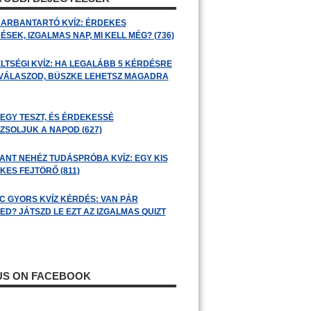
ARBANTARTÓ KVÍZ: ÉRDEKES
SEK, IZGALMAS NAP, MI KELL MÉG? (736)
LTSÉGI KVÍZ: HA LEGALÁBB 5 KÉRDÉSRE
 VÁLASZOD, BÜSZKE LEHETSZ MAGADRA
 EGY TESZT, ÉS ÉRDEKESSÉ
ZSOLJUK A NAPOD (627)
ANT NEHÉZ TUDÁSPRÓBA KVÍZ: EGY KIS
KES FEJTÖRŐ (811)
C GYORS KVÍZ KÉRDÉS: VAN PÁR
ED? JÁTSZD LE EZT AZ IZGALMAS QUIZT
 US ON FACEBOOK