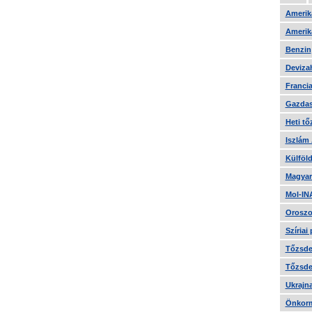
Amerika
Amerika
Benzin
Devizah
Francia
Gazdas
Heti tő
Iszlám
Külföld
Magyar
Mol-IN
Oroszo
Szíriai
Tőzsde 
Tőzsde 
Ukrajn
Önkorm