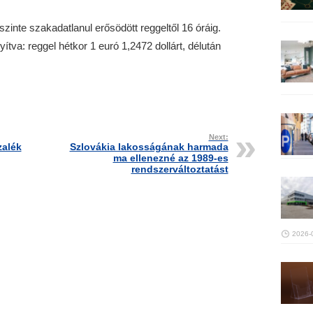
zinte szakadatlanul erősödött reggeltől 16 óráig.
ítva: reggel hétkor 1 euró 1,2472 dollárt, délután
Next:
zalék
Szlovákia lakosságának harmada
ma ellenezné az 1989-es
rendszerváltoztatást
2026-