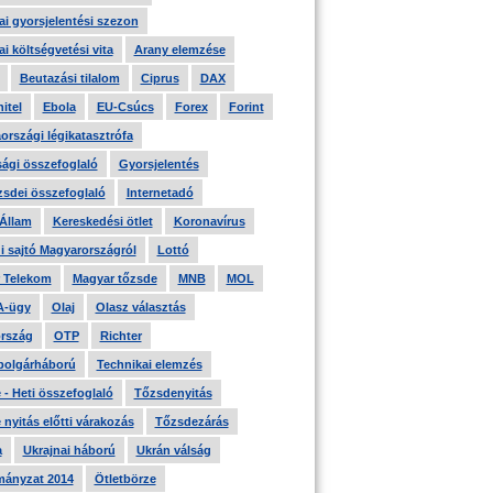
i gyorsjelentési szezon
i költségvetési vita
Arany elemzése
Beutazási tilalom
Ciprus
DAX
itel
Ebola
EU-Csúcs
Forex
Forint
országi légikatasztrófa
ági összefoglaló
Gyorsjelentés
zsdei összefoglaló
Internetadó
 Állam
Kereskedési ötlet
Koronavírus
i sajtó Magyarországról
Lottó
 Telekom
Magyar tőzsde
MNB
MOL
A-ügy
Olaj
Olasz választás
rszág
OTP
Richter
 polgárháború
Technikai elemzés
- Heti összefoglaló
Tőzsdenyitás
nyitás előtti várakozás
Tőzsdezárás
a
Ukrajnai háború
Ukrán válság
ányzat 2014
Ötletbörze