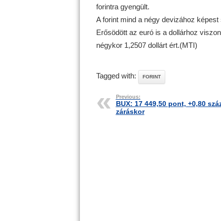
forintra gyengült.
A forint mind a négy devizához képest s
Erősödött az euró is a dollárhoz viszony
négykor 1,2507 dollárt ért.(MTI)
Tagged with:
FORINT
Previous:
BUX: 17 449,50 pont, +0,80 szá
záráskor