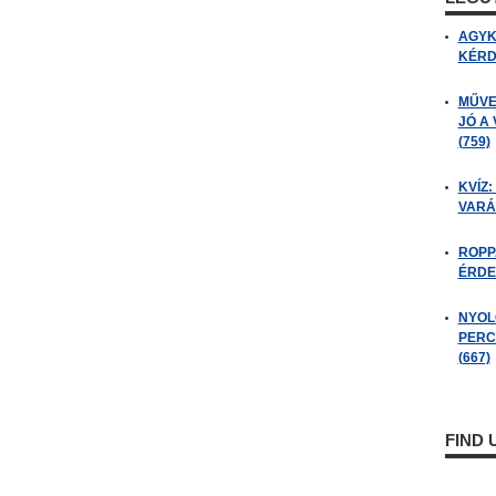
AGYK
KÉRDÉ
MŰVE
JÓ A
(759)
KVÍZ:
VARÁ
ROPP
ÉRDE
NYOL
PERC
(667)
FIND