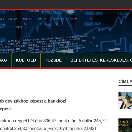
SÁG
KÜLFÖLD
TŐZSDE
BEFEKTETÉS, KERESKEDÉS, 
CÍMLA
őbb devizákhoz képest a bankközi
épest.
akor a reggel hét órai 306,47 forint után. A dollár 245,72
forintról 254,30 forintra, a jen 2,1074 forintról 2,0931