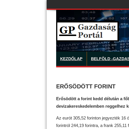
KEZDŐLAP
BELFÖLD -GAZDA
ERŐSÖDÖTT FORINT
Erősödött a forint kedd délután a f
devizakereskedelemben reggelhez k
Az eurót 305,52 forinton jegyezték 16 ór
forintról 244,19 forintra, a frank 255,11 