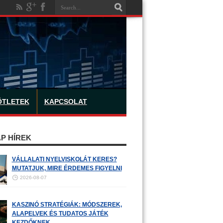
ÖTLETEK
KAPCSOLAT
P HÍREK
VÁLLALATI NYELVISKOLÁT KERES?
MUTATJUK, MIRE ÉRDEMES FIGYELNI
2026-08-07
KASZINÓ STRATÉGIÁK: MÓDSZEREK,
ALAPELVEK ÉS TUDATOS JÁTÉK
KEZDŐKNEK