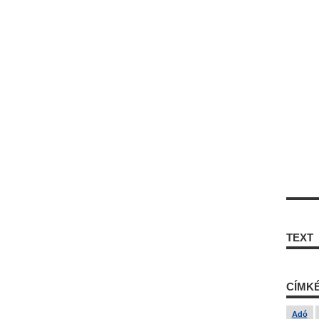
TEXT
CÍMK
Adó