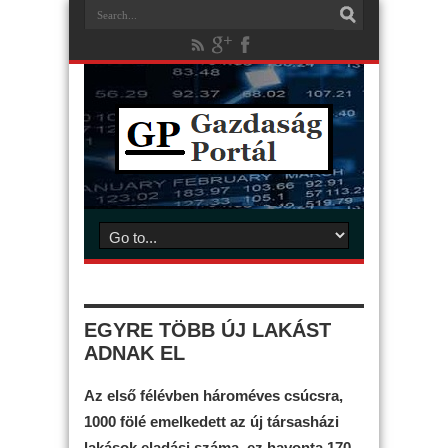
EGYRE TÖBB ÚJ LAKÁST
ADNAK EL
Az első félévben hároméves csúcsra,
1000 fölé emelkedett az új társasházi
lakások eladási száma, ez havonta 170-