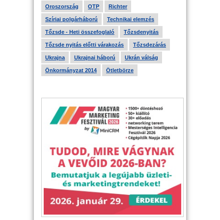
Oroszország
OTP
Richter
Szíriai polgárháború
Technikai elemzés
Tőzsde - Heti összefoglaló
Tőzsdenyitás
Tőzsde nyitás előtti várakozás
Tőzsdezárás
Ukrajna
Ukrajnai háború
Ukrán válság
Önkormányzat 2014
Ötletbörze