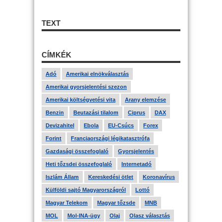
TEXT
CÍMKÉK
Adó
Amerikai elnökválasztás
Amerikai gyorsjelentési szezon
Amerikai költségvetési vita
Arany elemzése
Benzin
Beutazási tilalom
Ciprus
DAX
Devizahitel
Ebola
EU-Csúcs
Forex
Forint
Franciaországi légikatasztrófa
Gazdasági összefoglaló
Gyorsjelentés
Heti tőzsdei összefoglaló
Internetadó
Iszlám Állam
Kereskedési ötlet
Koronavírus
Külföldi sajtó Magyarországról
Lottó
Magyar Telekom
Magyar tőzsde
MNB
MOL
Mol-INA-ügy
Olaj
Olasz választás