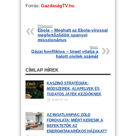
Forrás:
GazdaságTV.hu
Previous:
Ebola – Meghalt az Ebola-vírussal
megfertőződött spanyol
misszionárius
Next:
Gázai konfliktus – Izrael vitatja a
halott civilek számát
CÍMLAP HÍREK
KASZINÓ STRATÉGIÁK:
MÓDSZEREK, ALAPELVEK ÉS
TUDATOS JÁTÉK KEZDŐKNEK
2026-07-31
AZ INGATLANPIAC ZÖLD
FORDULATA: MIÉRT KERESIK A
BEFEKTETŐK AZ
ENERGIATAKARÉKOS HÁZAKAT?