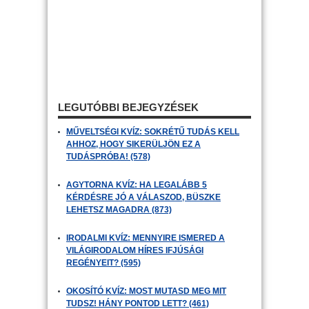
LEGUTÓBBI BEJEGYZÉSEK
MŰVELTSÉGI KVÍZ: SOKRÉTŰ TUDÁS KELL
AHHOZ, HOGY SIKERÜLJÖN EZ A
TUDÁSPRÓBA! (578)
AGYTORNA KVÍZ: HA LEGALÁBB 5
KÉRDÉSRE JÓ A VÁLASZOD, BÜSZKE
LEHETSZ MAGADRA (873)
IRODALMI KVÍZ: MENNYIRE ISMERED A
VILÁGIRODALOM HÍRES IFJÚSÁGI
REGÉNYEIT? (595)
OKOSÍTÓ KVÍZ: MOST MUTASD MEG MIT
TUDSZ! HÁNY PONTOD LETT? (461)