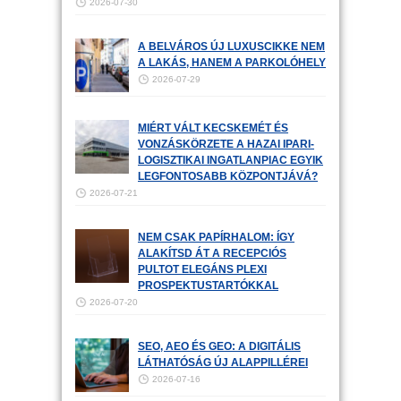
2026-07-30
A BELVÁROS ÚJ LUXUSCIKKE NEM
A LAKÁS, HANEM A PARKOLÓHELY
2026-07-29
MIÉRT VÁLT KECSKEMÉT ÉS
VONZÁSKÖRZETE A HAZAI IPARI-
LOGISZTIKAI INGATLANPIAC EGYIK
LEGFONTOSABB KÖZPONTJÁVÁ?
2026-07-21
NEM CSAK PAPÍRHALOM: ÍGY
ALAKÍTSD ÁT A RECEPCIÓS
PULTOT ELEGÁNS PLEXI
PROSPEKTUSTARTÓKKAL
2026-07-20
SEO, AEO ÉS GEO: A DIGITÁLIS
LÁTHATÓSÁG ÚJ ALAPPILLÉREI
2026-07-16