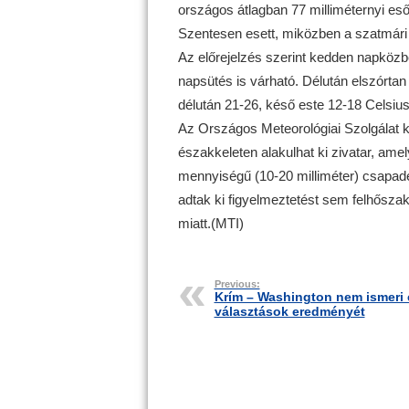
országos átlagban 77 milliméternyi es
Szentesen esett, miközben a szatmári 
Az előrejelzés szerint kedden napközb
napsütés is várható. Délután elszórtan
délután 21-26, késő este 12-18 Celsius
Az Országos Meteorológiai Szolgálat ke
északkeleten alakulhat ki zivatar, amel
mennyiségű (10-20 milliméter) csapad
adtak ki figyelmeztetést sem felhősz
miatt.(MTI)
Previous:
Krím – Washington nem ismeri 
választások eredményét