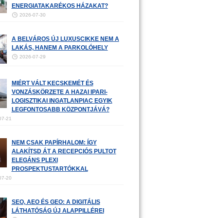
ENERGIATAKARÉKOS HÁZAKAT?
2026-07-30
A BELVÁROS ÚJ LUXUSCIKKE NEM A
LAKÁS, HANEM A PARKOLÓHELY
2026-07-29
MIÉRT VÁLT KECSKEMÉT ÉS
VONZÁSKÖRZETE A HAZAI IPARI-
LOGISZTIKAI INGATLANPIAC EGYIK
LEGFONTOSABB KÖZPONTJÁVÁ?
07-21
NEM CSAK PAPÍRHALOM: ÍGY
ALAKÍTSD ÁT A RECEPCIÓS PULTOT
ELEGÁNS PLEXI
PROSPEKTUSTARTÓKKAL
07-20
SEO, AEO ÉS GEO: A DIGITÁLIS
LÁTHATÓSÁG ÚJ ALAPPILLÉREI