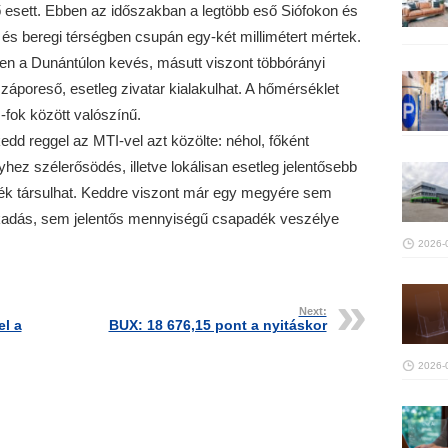
ő esett. Ebben az időszakban a legtöbb eső Siófokon és
és beregi térségben csupán egy-két millimétert mértek.
en a Dunántúlon kevés, másutt viszont többórányi
 záporeső, esetleg zivatar kialakulhat. A hőmérséklet
-fok között valószínű.
dd reggel az MTI-vel azt közölte: néhol, főként
yhez szélerősödés, illetve lokálisan esetleg jelentősebb
ék társulhat. Keddre viszont már egy megyére sem
akadás, sem jelentős mennyiségű csapadék veszélye
2026-
Next:
el a
BUX: 18 676,15 pont a nyitáskor
2026-