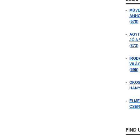
MŰVE
AHHO
(578)
AGYT
JÓ A
(873)
IROD
VILÁ
(595)
OKOS
HÁNY
ELME
CSER
FIND