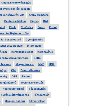
Amerikai elnökválasztás
i gyorsjelentési szezon
i költségvetési vita
Arany elemzése
Beutazási tilalom
Ciprus
DAX
itel
Ebola
EU-Csúcs
Forex
Forint
országi légikatasztrófa
ági összefoglaló
Gyorsjelentés
zsdei összefoglaló
Internetadó
 Állam
Kereskedési ötlet
Koronavírus
i sajtó Magyarországról
Lottó
 Telekom
Magyar tőzsde
MNB
MOL
A-ügy
Olaj
Olasz választás
rszág
OTP
Richter
 polgárháború
Technikai elemzés
- Heti összefoglaló
Tőzsdenyitás
nyitás előtti várakozás
Tőzsdezárás
a
Ukrajnai háború
Ukrán válság