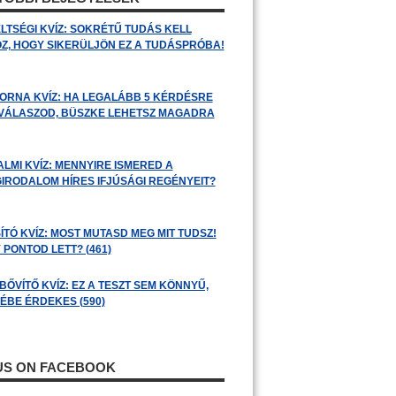
LTSÉGI KVÍZ: SOKRÉTŰ TUDÁS KELL
Z, HOGY SIKERÜLJÖN EZ A TUDÁSPRÓBA!
ORNA KVÍZ: HA LEGALÁBB 5 KÉRDÉSRE
 VÁLASZOD, BÜSZKE LEHETSZ MAGADRA
ALMI KVÍZ: MENNYIRE ISMERED A
GIRODALOM HÍRES IFJÚSÁGI REGÉNYEIT?
ÍTÓ KVÍZ: MOST MUTASD MEG MIT TUDSZ!
 PONTOD LETT? (461)
BŐVÍTŐ KVÍZ: EZ A TESZT SEM KÖNNYŰ,
ÉBE ÉRDEKES (590)
 US ON FACEBOOK