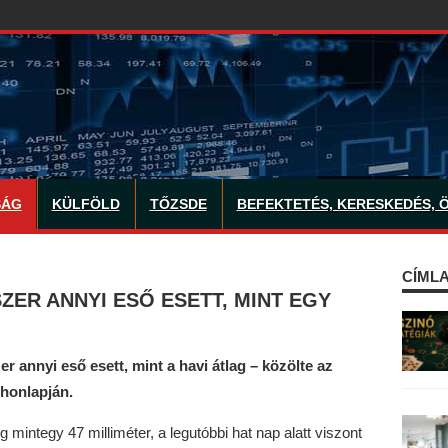
SÁG
KÜLFÖLD
TŐZSDE
BEFEKTETÉS, KERESKEDÉS, 
CÍMLA
ZER ANNYI ESŐ ESETT, MINT EGY
er annyi eső esett, mint a havi átlag – közölte az
 honlapján.
integy 47 milliméter, a legutóbbi hat nap alatt viszont