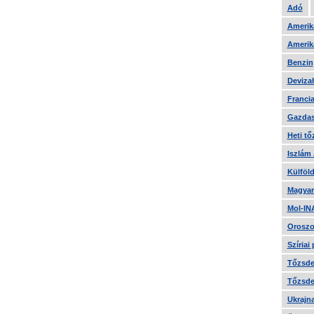
Adó
Amerika
Amerika
Benzin
Devizah
Francia
Gazdas
Heti tő
Iszlám
Külföld
Magyar
Mol-IN
Oroszo
Szíriai
Tőzsde 
Tőzsde 
Ukrajn