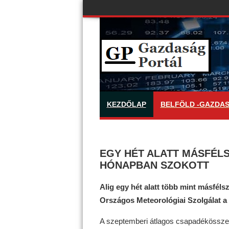
KEZDŐLAP
BELFÖLD -GAZDA
EGY HÉT ALATT MÁSFÉLS
HÓNAPBAN SZOKOTT
Alig egy hét alatt több mint másfélsz
Országos Meteorológiai Szolgálat a
A szeptemberi átlagos csapadékösszeg m