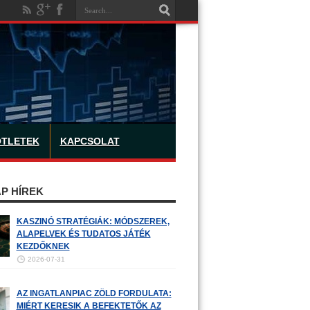
ÖTLETEK
KAPCSOLAT
P HÍREK
KASZINÓ STRATÉGIÁK: MÓDSZEREK,
ALAPELVEK ÉS TUDATOS JÁTÉK
KEZDŐKNEK
2026-07-31
AZ INGATLANPIAC ZÖLD FORDULATA:
MIÉRT KERESIK A BEFEKTETŐK AZ