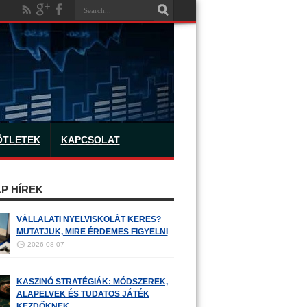
ÖTLETEK
KAPCSOLAT
P HÍREK
VÁLLALATI NYELVISKOLÁT KERES?
MUTATJUK, MIRE ÉRDEMES FIGYELNI
2026-08-07
KASZINÓ STRATÉGIÁK: MÓDSZEREK,
ALAPELVEK ÉS TUDATOS JÁTÉK
KEZDŐKNEK