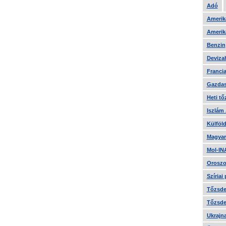
Adó
Amerika
Amerika
Benzin
Devizah
Francia
Gazdas
Heti tő
Iszlám
Külföld
Magyar
Mol-IN
Oroszo
Szíriai
Tőzsde 
Tőzsde 
Ukrajn