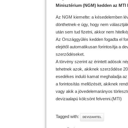
Minisztérium (NGM) kedden az MTI 
Az NGM kiemelte: a késedelemben lévő 
dönthetnek-e úgy, hogy nem választják
után sem tud fizetni, akkor nem hitelké
Az Országgyűlés kedden fogadta el for
elejétől automatikusan forintosítja a d
szerződéseket.
A törvény szerint az érintett adósok négy
tehetnek azok, akiknek szerződése 2020 v
esedékes induló kamat meghaladja az e
a forintosítás mellőzését, akiknek re
vagy akik a jövedelemarányos törlesztő
devizaalapú kölcsönt felvenni.(MTI)
Tagged with:
DEVIZAHITEL