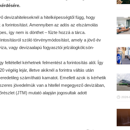
kérdésére.
devizahiteleseknél a hitelképességtől függ, hogy
 a forintosítást. Amennyiben az adós az elszámolás
pes, így nem is dönthet – fűzte hozzá a tárca.
intosításról szóló törvénymódosítást, amely a jövő év
eviza, vagy devizaalapú fogyasztói jelzálogkölcsön-
 feltétellel kérhetnek felmentést a forintosítás alól. Így
égéig lejár, illetve akiknél a forintra váltás után
redetileg számítható kamatot. Emellett azok is kérhetik
ndszeres jövedelmük van a hitellel megegyező devizában,
részlet (JTM) mutató alapján jogosultak adott
2026-