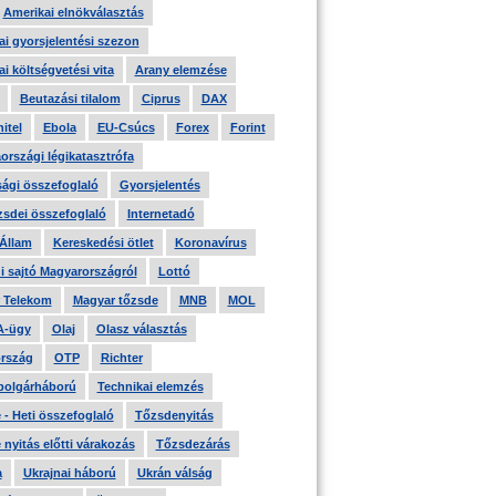
Amerikai elnökválasztás
i gyorsjelentési szezon
i költségvetési vita
Arany elemzése
Beutazási tilalom
Ciprus
DAX
itel
Ebola
EU-Csúcs
Forex
Forint
országi légikatasztrófa
ági összefoglaló
Gyorsjelentés
zsdei összefoglaló
Internetadó
 Állam
Kereskedési ötlet
Koronavírus
i sajtó Magyarországról
Lottó
 Telekom
Magyar tőzsde
MNB
MOL
A-ügy
Olaj
Olasz választás
rszág
OTP
Richter
 polgárháború
Technikai elemzés
- Heti összefoglaló
Tőzsdenyitás
nyitás előtti várakozás
Tőzsdezárás
a
Ukrajnai háború
Ukrán válság