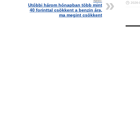
Next:
2026-
Utóbbi három hónapban több mint
40 forinttal csökkent a benzin ára,
ma megint csökkent