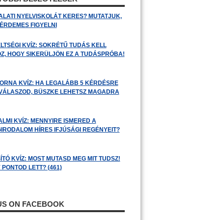
ALATI NYELVISKOLÁT KERES? MUTATJUK,
 ÉRDEMES FIGYELNI
LTSÉGI KVÍZ: SOKRÉTŰ TUDÁS KELL
Z, HOGY SIKERÜLJÖN EZ A TUDÁSPRÓBA!
ORNA KVÍZ: HA LEGALÁBB 5 KÉRDÉSRE
 VÁLASZOD, BÜSZKE LEHETSZ MAGADRA
ALMI KVÍZ: MENNYIRE ISMERED A
GIRODALOM HÍRES IFJÚSÁGI REGÉNYEIT?
ÍTÓ KVÍZ: MOST MUTASD MEG MIT TUDSZ!
 PONTOD LETT? (461)
 US ON FACEBOOK