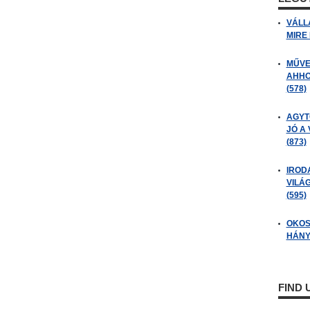
VÁLL
MIRE
MŰVE
AHHO
(578)
AGYT
JÓ A
(873)
IROD
VILÁ
(595)
OKOS
HÁNY
FIND