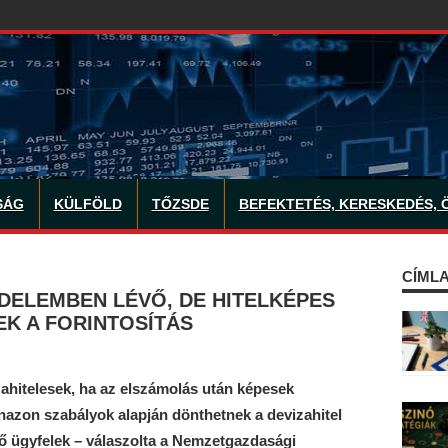
SÁG
KÜLFÖLD
TŐZSDE
BEFEKTETÉS, KERESKEDÉS, 
CÍMLA
EDELEMBEN LÉVŐ, DE HITELKÉPES
K A FORINTOSÍTÁS
ahitelesek, ha az elszámolás után képesek
anazon szabályok alapján dönthetnek a devizahitel
tő ügyfelek – válaszolta a Nemzetgazdasági