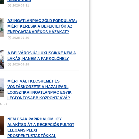
2026-07-31
AZ INGATLANPIAC ZÖLD FORDULATA:
MIÉRT KERESIK A BEFEKTETŐK AZ
ENERGIATAKARÉKOS HÁZAKAT?
2026-07-30
A BELVÁROS ÚJ LUXUSCIKKE NEM A
LAKÁS, HANEM A PARKOLÓHELY
2026-07-29
MIÉRT VÁLT KECSKEMÉT ÉS
VONZÁSKÖRZETE A HAZAI IPARI-
LOGISZTIKAI INGATLANPIAC EGYIK
LEGFONTOSABB KÖZPONTJÁVÁ?
07-21
NEM CSAK PAPÍRHALOM: ÍGY
ALAKÍTSD ÁT A RECEPCIÓS PULTOT
ELEGÁNS PLEXI
PROSPEKTUSTARTÓKKAL