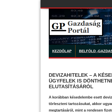
KEZDŐLAP
BELFÖLD -GAZDA
DEVIZAHITELEK – A KÉS
ÜGYFELEK IS DÖNTHETNE
ELUTASÍTÁSÁRÓL
A korábban késedelembe esett deviz
törleszteni tartozásukat, akkor ugy
megtartásáról, mint a rendesen fize