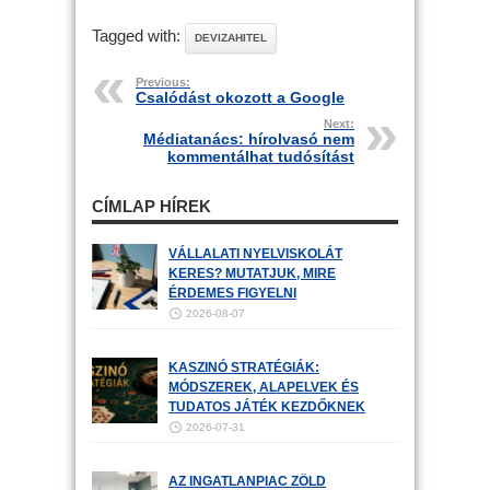
Tagged with:
DEVIZAHITEL
Previous:
Csalódást okozott a Google
Next:
Médiatanács: hírolvasó nem
kommentálhat tudósítást
CÍMLAP HÍREK
VÁLLALATI NYELVISKOLÁT
KERES? MUTATJUK, MIRE
ÉRDEMES FIGYELNI
2026-08-07
KASZINÓ STRATÉGIÁK:
MÓDSZEREK, ALAPELVEK ÉS
TUDATOS JÁTÉK KEZDŐKNEK
2026-07-31
AZ INGATLANPIAC ZÖLD