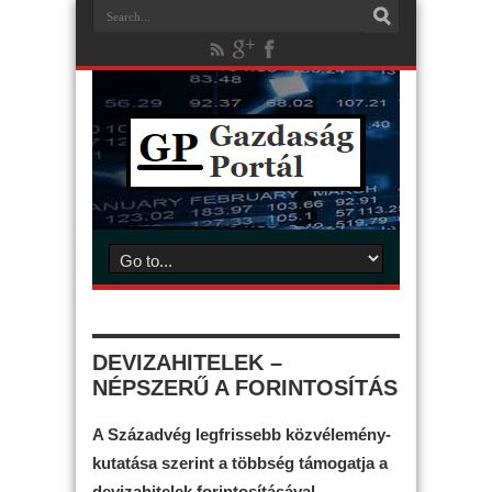
DEVIZAHITELEK –
NÉPSZERŰ A FORINTOSÍTÁS
A Századvég legfrissebb közvélemény-
kutatása szerint a többség támogatja a
devizahitelek forintosításával