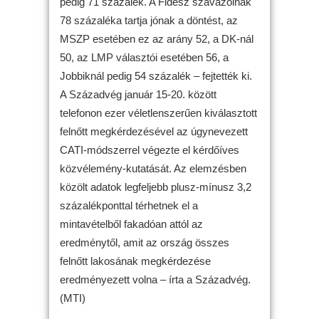
pedig 71 százalék. A Fidesz szavazóinak
78 százaléka tartja jónak a döntést, az
MSZP esetében ez az arány 52, a DK-nál
50, az LMP választói esetében 56, a
Jobbiknál pedig 54 százalék – fejtették ki.
A Századvég január 15-20. között
telefonon ezer véletlenszerűen kiválasztott
felnőtt megkérdezésével az úgynevezett
CATI-módszerrel végezte el kérdőíves
közvélemény-kutatását. Az elemzésben
közölt adatok legfeljebb plusz-mínusz 3,2
százalékponttal térhetnek el a
mintavételből fakadóan attól az
eredménytől, amit az ország összes
felnőtt lakosának megkérdezése
eredményezett volna – írta a Századvég.
(MTI)