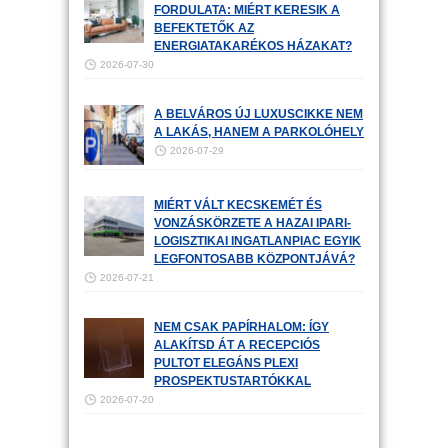
FORDULATA: MIÉRT KERESIK A
BEFEKTETŐK AZ
ENERGIATAKARÉKOS HÁZAKAT?
2026-07-30
A BELVÁROS ÚJ LUXUSCIKKE NEM
A LAKÁS, HANEM A PARKOLÓHELY
2026-07-29
MIÉRT VÁLT KECSKEMÉT ÉS
VONZÁSKÖRZETE A HAZAI IPARI-
LOGISZTIKAI INGATLANPIAC EGYIK
LEGFONTOSABB KÖZPONTJÁVÁ?
2026-07-21
NEM CSAK PAPÍRHALOM: ÍGY
ALAKÍTSD ÁT A RECEPCIÓS
PULTOT ELEGÁNS PLEXI
PROSPEKTUSTARTÓKKAL
2026-07-20