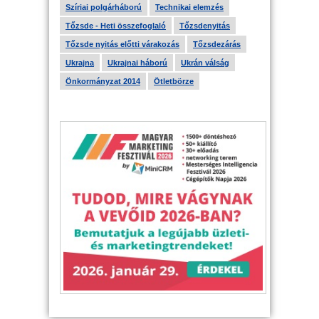
Szíriai polgárháború
Technikai elemzés
Tőzsde - Heti összefoglaló
Tőzsdenyitás
Tőzsde nyitás előtti várakozás
Tőzsdezárás
Ukrajna
Ukrajnai háború
Ukrán válság
Önkormányzat 2014
Ötletbörze