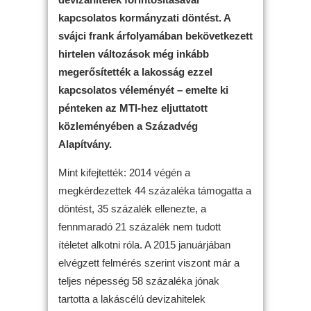
kapcsolatos kormányzati döntést. A
svájci frank árfolyamában bekövetkezett
hirtelen változások még inkább
megerősítették a lakosság ezzel
kapcsolatos véleményét – emelte ki
pénteken az MTI-hez eljuttatott
közleményében a Századvég
Alapítvány.
Mint kifejtették: 2014 végén a
megkérdezettek 44 százaléka támogatta a
döntést, 35 százalék ellenezte, a
fennmaradó 21 százalék nem tudott
ítéletet alkotni róla. A 2015 januárjában
elvégzett felmérés szerint viszont már a
teljes népesség 58 százaléka jónak
tartotta a lakáscélú devizahitelek