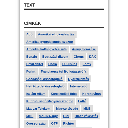
TEXT
CÍMKÉK
Adó
Amerikai elnökválasztás
Amerikai gyorsjelentési szezon
Amerikai költségvetési vita
Arany elemzése
Benzin
Beutazási tilalom
Ciprus
DAX
Devizahitel
Ebola
EU-Csúcs
Forex
Forint
Franciaországi légikatasztrófa
Gazdasági összefoglaló
Gyorsjelentés
Heti tőzsdei összefoglaló
Internetadó
Iszlám Állam
Kereskedési ötlet
Koronavírus
Külföldi sajtó Magyarországról
Lottó
Magyar Telekom
Magyar tőzsde
MNB
MOL
Mol-INA-ügy
Olaj
Olasz választás
Oroszország
OTP
Richter