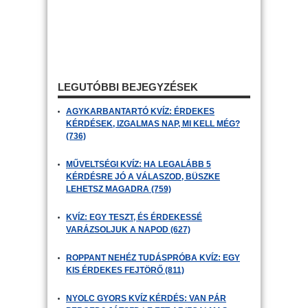
LEGUTÓBBI BEJEGYZÉSEK
AGYKARBANTARTÓ KVÍZ: ÉRDEKES
KÉRDÉSEK, IZGALMAS NAP, MI KELL MÉG?
(736)
MŰVELTSÉGI KVÍZ: HA LEGALÁBB 5
KÉRDÉSRE JÓ A VÁLASZOD, BÜSZKE
LEHETSZ MAGADRA (759)
KVÍZ: EGY TESZT, ÉS ÉRDEKESSÉ
VARÁZSOLJUK A NAPOD (627)
ROPPANT NEHÉZ TUDÁSPRÓBA KVÍZ: EGY
KIS ÉRDEKES FEJTÖRŐ (811)
NYOLC GYORS KVÍZ KÉRDÉS: VAN PÁR