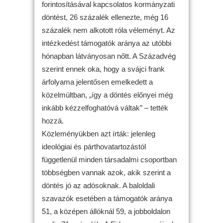
forintosításával kapcsolatos kormányzati
döntést, 26 százalék ellenezte, még 16
százalék nem alkotott róla véleményt. Az
intézkedést támogatók aránya az utóbbi
hónapban látványosan nőtt. A Századvég
szerint ennek oka, hogy a svájci frank
árfolyama jelentősen emelkedett a
közelmúltban, „így a döntés előnyei még
inkább kézzelfoghatóvá váltak” – tették
hozzá.
Közleményükben azt írták: jelenleg
ideológiai és párthovatartozástól
függetlenül minden társadalmi csoportban
többségben vannak azok, akik szerint a
döntés jó az adósoknak. A baloldali
szavazók esetében a támogatók aránya
51, a középen állóknál 59, a jobboldalon