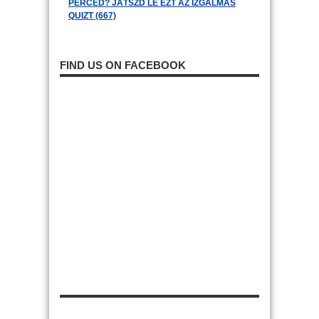
PERCED? JÁTSZD LE EZT AZ IZGALMAS
QUIZT (667)
FIND US ON FACEBOOK