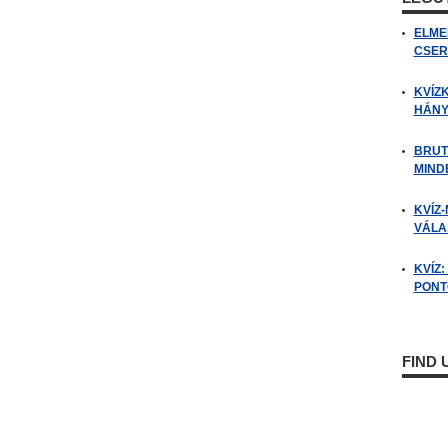
ELME
CSER
KVÍZ
HÁNY
BRUT
MIND
KVÍZ-
VÁLAS
KVÍZ
PONTO
FIND