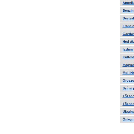
Amerika
Benzin
Devizah
Francia
Gazdas
Heti tő
Iszlám
Külföld
Magyar
Mol-IN
Oroszo
Szíriai
Tőzsde 
Tőzsde 
Ukrajn
Önkorm