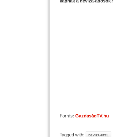
kapnak a deviza-adósok?
Forrás:
GazdaságTV.hu
Tagged with:
DEVIZAHITEL