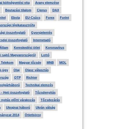
i költségvetési vita
Arany elemzése
Beutazási tilalom
Ciprus
DAX
itel
Ebola
EU-Csúcs
Forex
Forint
országi légikatasztrófa
ági összefoglaló
Gyorsjelentés
zsdei összefoglaló
Internetadó
 Állam
Kereskedési ötlet
Koronavírus
i sajtó Magyarországról
Lottó
 Telekom
Magyar tőzsde
MNB
MOL
A-ügy
Olaj
Olasz választás
rszág
OTP
Richter
 polgárháború
Technikai elemzés
- Heti összefoglaló
Tőzsdenyitás
nyitás előtti várakozás
Tőzsdezárás
a
Ukrajnai háború
Ukrán válság
ányzat 2014
Ötletbörze