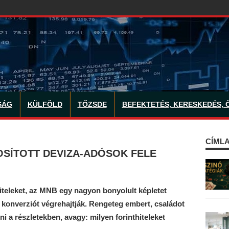
SÁG
KÜLFÖLD
TŐZSDE
BEFEKTETÉS, KERESKEDÉS, 
CÍMLA
TOSÍTOTT DEVIZA-ADÓSOK FELE
hiteleket, az MNB egy nagyon bonyolult képletet
a konverziót végrehajtják. Rengeteg embert, családot
ni a részletekben, avagy: milyen forinthiteleket