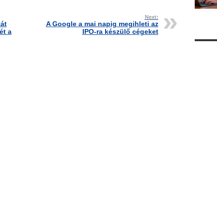
Next:
át
A Google a mai napig megihleti az
ét a
IPO-ra készülő cégeket