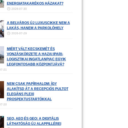
ENERGIATAKARÉKOS HÁZAKAT?
2026-07-30
A BELVÁROS ÚJ LUXUSCIKKE NEM A
LAKÁS, HANEM A PARKOLÓHELY
2026-07-29
MIÉRT VÁLT KECSKEMÉT ÉS
VONZÁSKÖRZETE A HAZAI IPARI-
LOGISZTIKAI INGATLANPIAC EGYIK
LEGFONTOSABB KÖZPONTJÁVÁ?
07-21
NEM CSAK PAPÍRHALOM: ÍGY
ALAKÍTSD ÁT A RECEPCIÓS PULTOT
ELEGÁNS PLEXI
PROSPEKTUSTARTÓKKAL
07-20
SEO, AEO ÉS GEO: A DIGITÁLIS
LÁTHATÓSÁG ÚJ ALAPPILLÉREI