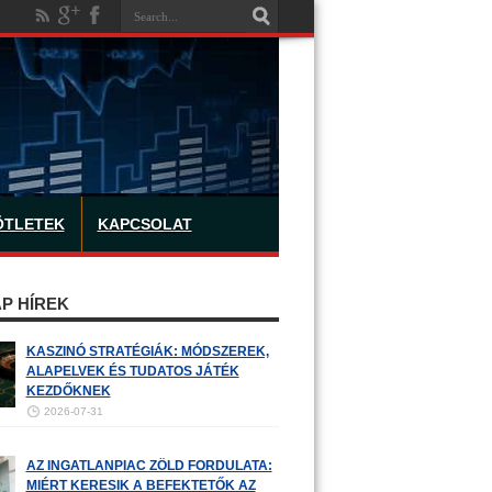
ÖTLETEK
KAPCSOLAT
P HÍREK
KASZINÓ STRATÉGIÁK: MÓDSZEREK,
ALAPELVEK ÉS TUDATOS JÁTÉK
KEZDŐKNEK
2026-07-31
AZ INGATLANPIAC ZÖLD FORDULATA:
MIÉRT KERESIK A BEFEKTETŐK AZ