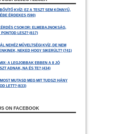
BŐVÍTŐ KVÍZ: EZ A TESZT SEM KÖNNYŰ,
ÉBE ÉRDEKES (590)
KÉRDÉS CSOKOR: ELMEBAJNOKSÁG,
 PONTOD LESZ? (617)
ÁL NEHÉZ MŰVELTSÉGI KVÍZ, DE NEM
ENKINEK, NEKED HOGY SIKERÜLT? (741)
MIX: A LEGJOBBAK EBBEN A 8 JÓ
ZT ADNAK, NA ÉS TE? (434)
: MOST MUTASD MEG MIT TUDSZ! HÁNY
D LETT? (633)
 US ON FACEBOOK