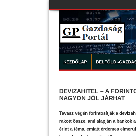
KEZDŐLAP
BELFÖLD -GAZDA
DEVIZAHITEL – A FORIN
NAGYON JÓL JÁRHAT
Tavasz végén forintosítják a deviza
rakott össze, ami alapján a bankok 
érint a téma, emiatt érdemes elmerül