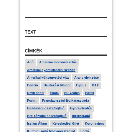
TEXT
CÍMKÉK
Adó
Amerikai elnökválasztás
Amerikai gyorsjelentési szezon
Amerikai költségvetési vita
Arany elemzése
Benzin
Beutazási tilalom
Ciprus
DAX
Devizahitel
Ebola
EU-Csúcs
Forex
Forint
Franciaországi légikatasztrófa
Gazdasági összefoglaló
Gyorsjelentés
Heti tőzsdei összefoglaló
Internetadó
Iszlám Állam
Kereskedési ötlet
Koronavírus
Külföldi sajtó Magyarországról
Lottó