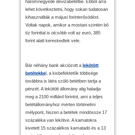
háromnegyede devizabetétbe. Ebből arra
lehet következtetni, hogy sokan tudatosan
kihasználták a májusi forinterősödést.
Voltak napok, amikor a mostani szintén bő
tíz forinttal is olcsóbb volt az euró, 385
forint alatt kereskedtek vele.
Bár néhány bank akciózott a
lekötött
betétekke
l, a kisbefektetők többsége
továbbra is látra szóló betétben tartja a
pénzét. A lekötött állomány alig haladja
meg a 2100 milliárd forintot, ami a teljes
betétállományhoz mérten történelmi
mélypont, hiszen a betétek mindössze 17
százaléka van lekötve. A kamatokra
kivetett 15 százalékos kamatadó és a 13