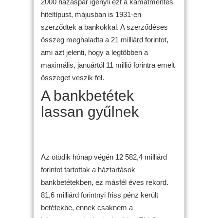
2000 házaspár igényli ezt a kamatmentes
hiteltípust, májusban is 1931-en
szerződtek a bankokkal. A szerződéses
összeg meghaladta a 21 milliárd forintot,
ami azt jelenti, hogy a legtöbben a
maximális, januártól 11 millió forintra emelt
összeget veszik fel.
A bankbetétek
lassan gyűlnek
Az ötödik hónap végén 12 582,4 milliárd
forintot tartottak a háztartások
bankbetétekben, ez másfél éves rekord.
81,6 milliárd forintnyi friss pénz került
betétekbe, ennek csaknem a