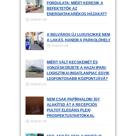
FORDULATA: MIÉRT KERESIK A
BEFEKTETŐK AZ
ENERGIATAKARÉKOS HÁZAKAT?
2026-07-30
A BELVÁROS ÚJ LUXUSCIKKE NEM
A LAKÁS, HANEM A PARKOLÓHELY
2026-07-29
MIÉRT VÁLT KECSKEMÉT ÉS
VONZÁSKÖRZETE A HAZAI IPARI-
LOGISZTIKAI INGATLANPIAC EGYIK
LEGFONTOSABB KÖZPONTJÁVÁ?
2026-07-21
NEM CSAK PAPÍRHALOM: ÍGY
ALAKÍTSD ÁT A RECEPCIÓS
PULTOT ELEGÁNS PLEXI
PROSPEKTUSTARTÓKKAL
2026-07-20