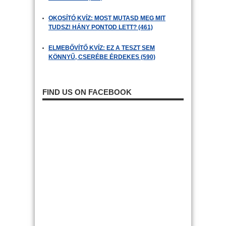
OKOSÍTÓ KVÍZ: MOST MUTASD MEG MIT
TUDSZ! HÁNY PONTOD LETT? (461)
ELMEBŐVÍTŐ KVÍZ: EZ A TESZT SEM
KÖNNYŰ, CSERÉBE ÉRDEKES (590)
FIND US ON FACEBOOK