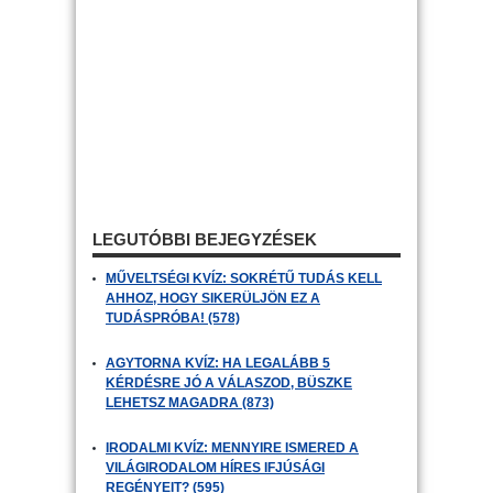
LEGUTÓBBI BEJEGYZÉSEK
MŰVELTSÉGI KVÍZ: SOKRÉTŰ TUDÁS KELL
AHHOZ, HOGY SIKERÜLJÖN EZ A
TUDÁSPRÓBA! (578)
AGYTORNA KVÍZ: HA LEGALÁBB 5
KÉRDÉSRE JÓ A VÁLASZOD, BÜSZKE
LEHETSZ MAGADRA (873)
IRODALMI KVÍZ: MENNYIRE ISMERED A
VILÁGIRODALOM HÍRES IFJÚSÁGI
REGÉNYEIT? (595)