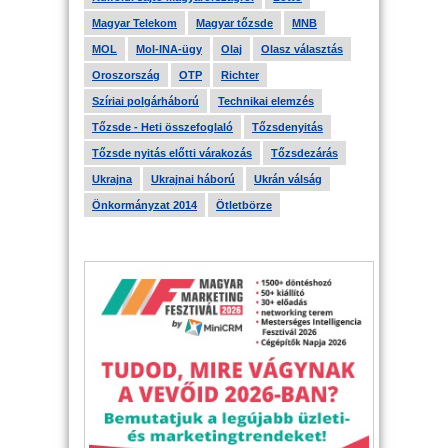
Magyar Telekom
Magyar tőzsde
MNB
MOL
Mol-INA-ügy
Olaj
Olasz választás
Oroszország
OTP
Richter
Szíriai polgárháború
Technikai elemzés
Tőzsde - Heti összefoglaló
Tőzsdenyitás
Tőzsde nyitás előtti várakozás
Tőzsdezárás
Ukrajna
Ukrajnai háború
Ukrán válság
Önkormányzat 2014
Ötletbörze