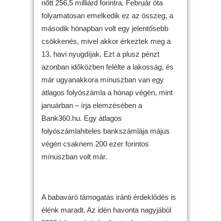
nőtt 256,5 milliárd forintra. Február óta
folyamatosan emelkedik ez az összeg, a
második hónapban volt egy jelentősebb
csökkenés, mivel akkor érkeztek meg a
13. havi nyugdíjak. Ezt a plusz pénzt
azonban időközben felélte a lakosság, és
már ugyanakkora mínuszban van egy
átlagos folyószámla a hónap végén, mint
januárban – írja elemzésében a
Bank360.hu. Egy átlagos
folyószámlahiteles bankszámlája május
végén csaknem 200 ezer forintos
mínuszban volt már.
A babaváró támogatás iránti érdeklődés is
élénk maradt. Az idén havonta nagyjából