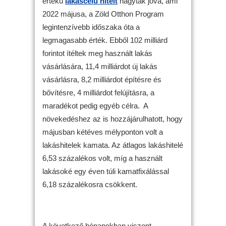
értékű
lakáscélú hitelt
hagytak jóvá, ami
2022 májusa, a Zöld Otthon Program
legintenzívebb időszaka óta a
legmagasabb érték. Ebből 102 milliárd
forintot ítéltek meg használt lakás
vásárlására, 11,4 milliárdot új lakás
vásárlásra, 8,2 milliárdot építésre és
bővítésre, 4 milliárdot felújításra, a
maradékot pedig egyéb célra. A
növekedéshez az is hozzájárulhatott, hogy
májusban kétéves mélyponton volt a
lakáshitelek kamata. Az átlagos lakáshitelé
6,53 százalékos volt, míg a használt
lakásoké egy éven túli kamatfixálással
6,18 százalékosra csökkent.
A következő hónapokban viszont