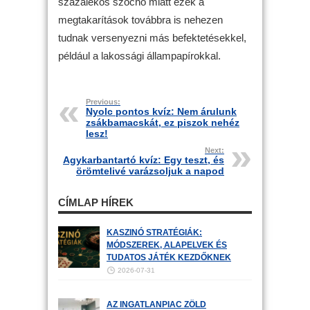
százalékos szocho miatt ezek a
megtakarítások továbbra is nehezen
tudnak versenyezni más befektetésekkel,
például a lakossági állampapírokkal.
Previous:
Nyolc pontos kvíz: Nem árulunk
zsákbamacskát, ez piszok nehéz
lesz!
Next:
Agykarbantartó kvíz: Egy teszt, és
örömtelivé varázsoljuk a napod
CÍMLAP HÍREK
KASZINÓ STRATÉGIÁK:
MÓDSZEREK, ALAPELVEK ÉS
TUDATOS JÁTÉK KEZDŐKNEK
2026-07-31
AZ INGATLANPIAC ZÖLD