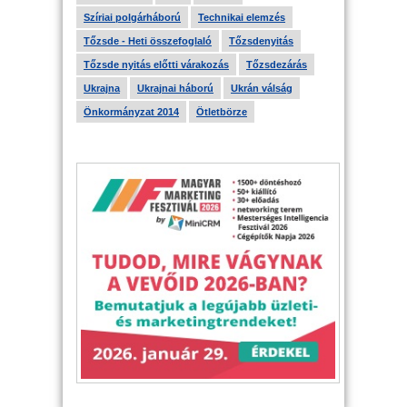
Szíriai polgárháború
Technikai elemzés
Tőzsde - Heti összefoglaló
Tőzsdenyitás
Tőzsde nyitás előtti várakozás
Tőzsdezárás
Ukrajna
Ukrajnai háború
Ukrán válság
Önkormányzat 2014
Ötletbörze