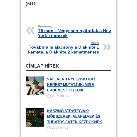
(MTI)
Previous:
Tőzsde – Vegyesen nyitottak a New
York-i indexek
Next:
Továbbra is alacsony a Diákhitel1
kamata, a Diákhitel2 kamatmentes
CÍMLAP HÍREK
VÁLLALATI NYELVISKOLÁT
KERES? MUTATJUK, MIRE
ÉRDEMES FIGYELNI
2026-08-07
KASZINÓ STRATÉGIÁK:
MÓDSZEREK, ALAPELVEK ÉS
TUDATOS JÁTÉK KEZDŐKNEK
2026-07-31