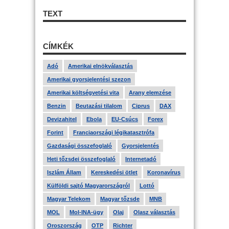
TEXT
CÍMKÉK
Adó
Amerikai elnökválasztás
Amerikai gyorsjelentési szezon
Amerikai költségvetési vita
Arany elemzése
Benzin
Beutazási tilalom
Ciprus
DAX
Devizahitel
Ebola
EU-Csúcs
Forex
Forint
Franciaországi légikatasztrófa
Gazdasági összefoglaló
Gyorsjelentés
Heti tőzsdei összefoglaló
Internetadó
Iszlám Állam
Kereskedési ötlet
Koronavírus
Külföldi sajtó Magyarországról
Lottó
Magyar Telekom
Magyar tőzsde
MNB
MOL
Mol-INA-ügy
Olaj
Olasz választás
Oroszország
OTP
Richter