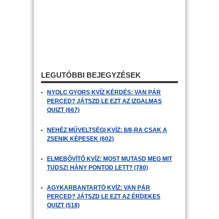
LEGUTÓBBI BEJEGYZÉSEK
NYOLC GYORS KVÍZ KÉRDÉS: VAN PÁR
PERCED? JÁTSZD LE EZT AZ IZGALMAS
QUIZT (667)
NEHÉZ MŰVELTSÉGI KVÍZ: 8/8-RA CSAK A
ZSENIK KÉPESEK (602)
ELMEBŐVÍTŐ KVÍZ: MOST MUTASD MEG MIT
TUDSZ! HÁNY PONTOD LETT? (780)
AGYKARBANTARTÓ KVÍZ: VAN PÁR
PERCED? JÁTSZD LE EZT AZ ÉRDEKES
QUIZT (518)