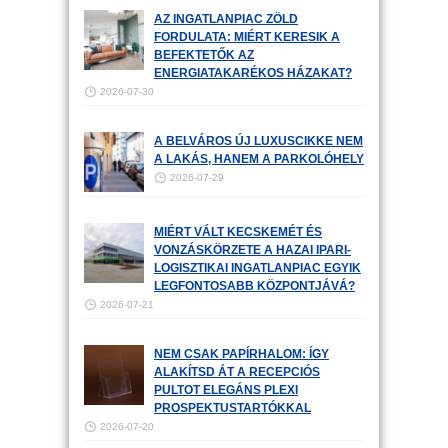
AZ INGATLANPIAC ZÖLD
FORDULATA: MIÉRT KERESIK A
BEFEKTETŐK AZ
ENERGIATAKARÉKOS HÁZAKAT?
2026-07-30
A BELVÁROS ÚJ LUXUSCIKKE NEM
A LAKÁS, HANEM A PARKOLÓHELY
2026-07-29
MIÉRT VÁLT KECSKEMÉT ÉS
VONZÁSKÖRZETE A HAZAI IPARI-
LOGISZTIKAI INGATLANPIAC EGYIK
LEGFONTOSABB KÖZPONTJÁVÁ?
2026-07-21
NEM CSAK PAPÍRHALOM: ÍGY
ALAKÍTSD ÁT A RECEPCIÓS
PULTOT ELEGÁNS PLEXI
PROSPEKTUSTARTÓKKAL
2026-07-20