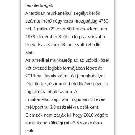
feszítettségét.
A tartósan munkanélküli segélyt kérők
számát mérő négyhetes mozgóátlag 4750-
nel, 1 millió 722 ezer 500-ra csökkent, ami
1973. december 8. óta a legalacsonyabb
érték. Ez a szám 58. hete volt kétmillió
alatt.
Az amerikai munkaerőpiac az utóbbi közel
két évtized legjobb formájában lépett át
2018-ba. Tavaly kétmillió új munkahelyet
létesítettek, és immár hetedik éve bővült a
foglalkoztatottak száma. A
munkanélküliségi ráta májusban 18 éves
mélypontra, 3,8 százalékra csökkent.
Elemzők nem zárják ki, hogy 2018 végére
a munkanélküliségi ráta 3,5 százalékra
esik.