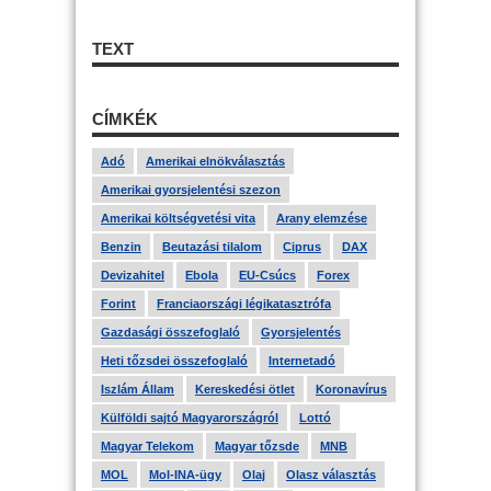
TEXT
CÍMKÉK
Adó
Amerikai elnökválasztás
Amerikai gyorsjelentési szezon
Amerikai költségvetési vita
Arany elemzése
Benzin
Beutazási tilalom
Ciprus
DAX
Devizahitel
Ebola
EU-Csúcs
Forex
Forint
Franciaországi légikatasztrófa
Gazdasági összefoglaló
Gyorsjelentés
Heti tőzsdei összefoglaló
Internetadó
Iszlám Állam
Kereskedési ötlet
Koronavírus
Külföldi sajtó Magyarországról
Lottó
Magyar Telekom
Magyar tőzsde
MNB
MOL
Mol-INA-ügy
Olaj
Olasz választás