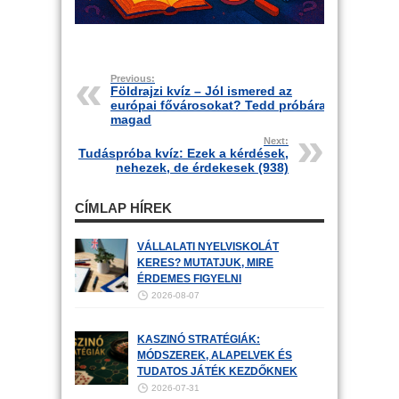
Previous:
Földrajzi kvíz – Jól ismered az
európai fővárosokat? Tedd próbára
magad
Next:
Tudáspróba kvíz: Ezek a kérdések,
nehezek, de érdekesek (938)
CÍMLAP HÍREK
VÁLLALATI NYELVISKOLÁT
KERES? MUTATJUK, MIRE
ÉRDEMES FIGYELNI
2026-08-07
KASZINÓ STRATÉGIÁK:
MÓDSZEREK, ALAPELVEK ÉS
TUDATOS JÁTÉK KEZDŐKNEK
2026-07-31