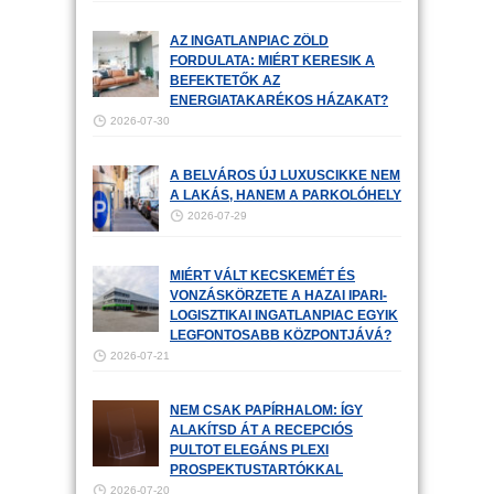
AZ INGATLANPIAC ZÖLD
FORDULATA: MIÉRT KERESIK A
BEFEKTETŐK AZ
ENERGIATAKARÉKOS HÁZAKAT?
2026-07-30
A BELVÁROS ÚJ LUXUSCIKKE NEM
A LAKÁS, HANEM A PARKOLÓHELY
2026-07-29
MIÉRT VÁLT KECSKEMÉT ÉS
VONZÁSKÖRZETE A HAZAI IPARI-
LOGISZTIKAI INGATLANPIAC EGYIK
LEGFONTOSABB KÖZPONTJÁVÁ?
2026-07-21
NEM CSAK PAPÍRHALOM: ÍGY
ALAKÍTSD ÁT A RECEPCIÓS
PULTOT ELEGÁNS PLEXI
PROSPEKTUSTARTÓKKAL
2026-07-20