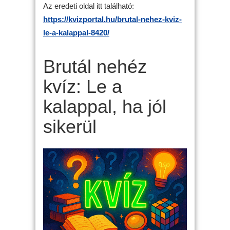
Az eredeti oldal itt található:
https://kvizportal.hu/brutal-nehez-kviz-
le-a-kalappal-8420/
Brutál nehéz
kvíz: Le a
kalappal, ha jól
sikerül