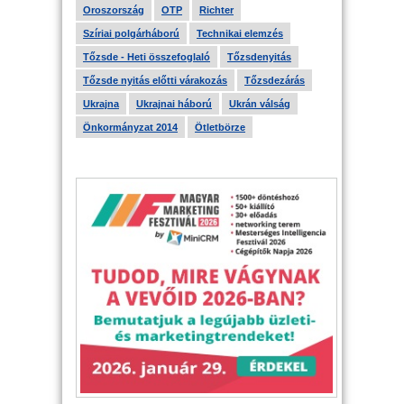
Oroszország
OTP
Richter
Szíriai polgárháború
Technikai elemzés
Tőzsde - Heti összefoglaló
Tőzsdenyitás
Tőzsde nyitás előtti várakozás
Tőzsdezárás
Ukrajna
Ukrajnai háború
Ukrán válság
Önkormányzat 2014
Ötletbörze