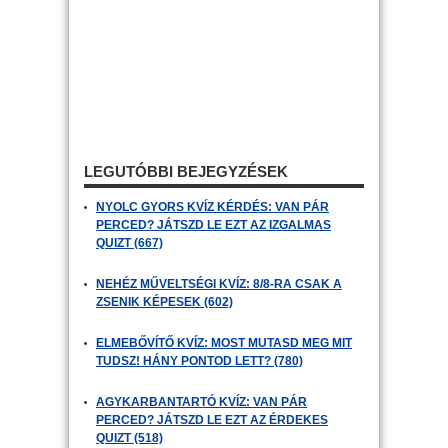
LEGUTÓBBI BEJEGYZÉSEK
NYOLC GYORS KVÍZ KÉRDÉS: VAN PÁR
PERCED? JÁTSZD LE EZT AZ IZGALMAS
QUIZT (667)
NEHÉZ MŰVELTSÉGI KVÍZ: 8/8-RA CSAK A
ZSENIK KÉPESEK (602)
ELMEBŐVÍTŐ KVÍZ: MOST MUTASD MEG MIT
TUDSZ! HÁNY PONTOD LETT? (780)
AGYKARBANTARTÓ KVÍZ: VAN PÁR
PERCED? JÁTSZD LE EZT AZ ÉRDEKES
QUIZT (518)