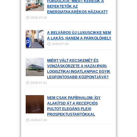
FORDULATA: MIÉRT KERESIK A
BEFEKTETŐK AZ
ENERGIATAKARÉKOS HÁZAKAT?
2026-07-30
A BELVÁROS ÚJ LUXUSCIKKE NEM
A LAKÁS, HANEM A PARKOLÓHELY
2026-07-29
MIÉRT VÁLT KECSKEMÉT ÉS
VONZÁSKÖRZETE A HAZAI IPARI-
LOGISZTIKAI INGATLANPIAC EGYIK
LEGFONTOSABB KÖZPONTJÁVÁ?
2026-07-21
NEM CSAK PAPÍRHALOM: ÍGY
ALAKÍTSD ÁT A RECEPCIÓS
PULTOT ELEGÁNS PLEXI
PROSPEKTUSTARTÓKKAL
2026-07-20