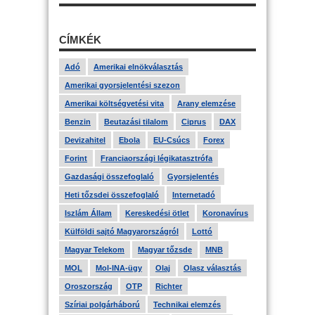
CÍMKÉK
Adó
Amerikai elnökválasztás
Amerikai gyorsjelentési szezon
Amerikai költségvetési vita
Arany elemzése
Benzin
Beutazási tilalom
Ciprus
DAX
Devizahitel
Ebola
EU-Csúcs
Forex
Forint
Franciaországi légikatasztrófa
Gazdasági összefoglaló
Gyorsjelentés
Heti tőzsdei összefoglaló
Internetadó
Iszlám Állam
Kereskedési ötlet
Koronavírus
Külföldi sajtó Magyarországról
Lottó
Magyar Telekom
Magyar tőzsde
MNB
MOL
Mol-INA-ügy
Olaj
Olasz választás
Oroszország
OTP
Richter
Szíriai polgárháború
Technikai elemzés