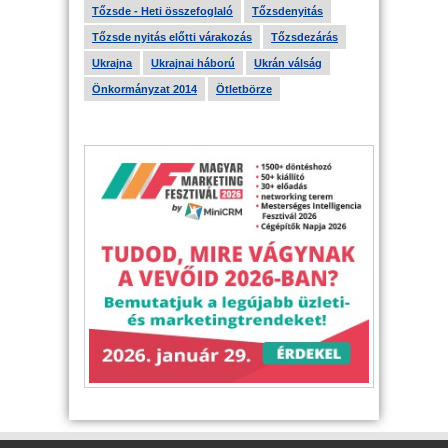
Tőzsde - Heti összefoglaló
Tőzsdenyitás
Tőzsde nyitás előtti várakozás
Tőzsdezárás
Ukrajna
Ukrajnai háború
Ukrán válság
Önkormányzat 2014
Ötletbörze