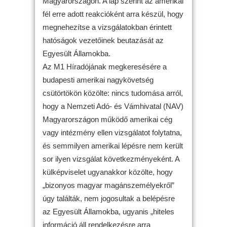
Magyarországon. A lap szerint az amerikai
fél erre adott reakcióként arra készül, hogy
megnehezítse a vizsgálatokban érintett
hatóságok vezetőinek beutazását az
Egyesült Államokba.
Az M1 Híradójának megkeresésére a
budapesti amerikai nagykövetség
csütörtökön közölte: nincs tudomása arról,
hogy a Nemzeti Adó- és Vámhivatal (NAV)
Magyarországon működő amerikai cég
vagy intézmény ellen vizsgálatot folytatna,
és semmilyen amerikai lépésre nem került
sor ilyen vizsgálat következményeként. A
külképviselet ugyanakkor közölte, hogy
„bizonyos magyar magánszemélyekről”
úgy találták, nem jogosultak a belépésre
az Egyesült Államokba, ugyanis „hiteles
információ áll rendelkezésre arra