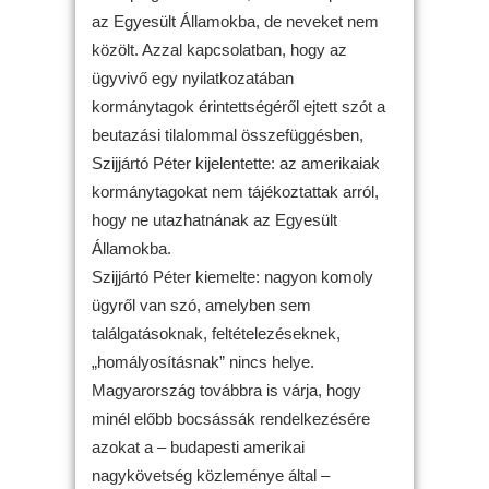
az Egyesült Államokba, de neveket nem
közölt. Azzal kapcsolatban, hogy az
ügyvivő egy nyilatkozatában
kormánytagok érintettségéről ejtett szót a
beutazási tilalommal összefüggésben,
Szijjártó Péter kijelentette: az amerikaiak
kormánytagokat nem tájékoztattak arról,
hogy ne utazhatnának az Egyesült
Államokba.
Szijjártó Péter kiemelte: nagyon komoly
ügyről van szó, amelyben sem
találgatásoknak, feltételezéseknek,
„homályosításnak” nincs helye.
Magyarország továbbra is várja, hogy
minél előbb bocsássák rendelkezésére
azokat a – budapesti amerikai
nagykövetség közleménye által –