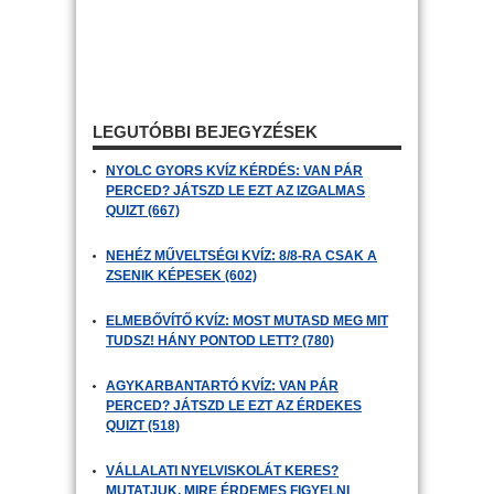
LEGUTÓBBI BEJEGYZÉSEK
NYOLC GYORS KVÍZ KÉRDÉS: VAN PÁR
PERCED? JÁTSZD LE EZT AZ IZGALMAS
QUIZT (667)
NEHÉZ MŰVELTSÉGI KVÍZ: 8/8-RA CSAK A
ZSENIK KÉPESEK (602)
ELMEBŐVÍTŐ KVÍZ: MOST MUTASD MEG MIT
TUDSZ! HÁNY PONTOD LETT? (780)
AGYKARBANTARTÓ KVÍZ: VAN PÁR
PERCED? JÁTSZD LE EZT AZ ÉRDEKES
QUIZT (518)
VÁLLALATI NYELVISKOLÁT KERES?
MUTATJUK, MIRE ÉRDEMES FIGYELNI