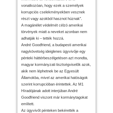
vonatkozóan, hogy ezek a személyek
korrupciós cselekményekben vesznek
részt vagy azokból hasznot húznak”.
A magánélet védelmét célzó amerikai
törvények miatt a neveket azonban nem
adhatják ki – tették hozzá.
André Goodfriend, a budapesti amerikai
nagykövetség ideiglenes ügyvivője egy
pénteki háttérbeszélgetésen azt mondta,
magyar kormányzati tisztségviselők azok,
akik nem léphetnek be az Egyesült
Államokba, mivel az amerikai hatóságok
szerint korrupcióban érintettek. Az M1
Híradójának adott interjúban André
Goodfriend viszont már kormánytagokat
említett.
Az ügyvivőt pénteken bekérették a