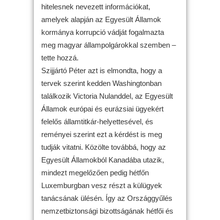
hitelesnek nevezett információkat,
amelyek alapján az Egyesült Államok
kormánya korrupció vádját fogalmazta
meg magyar állampolgárokkal szemben –
tette hozzá.
Szijjártó Péter azt is elmondta, hogy a
tervek szerint kedden Washingtonban
találkozik Victoria Nulanddel, az Egyesült
Államok európai és eurázsiai ügyekért
felelős államtitkár-helyettesével, és
reményei szerint ezt a kérdést is meg
tudják vitatni. Közölte továbbá, hogy az
Egyesült Államokból Kanadába utazik,
mindezt megelőzően pedig hétfőn
Luxemburgban vesz részt a külügyek
tanácsának ülésén. Így az Országgyűlés
nemzetbiztonsági bizottságának hétfői és