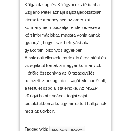
Külgazdasági és Külügyminisztériumba.
Szijjártó Péter aznapi sajtótájékoztatóján
kiemelte: amennyiben az amerikai
kormány nem bocsátja rendelkezésre a
kért információkat, magára vonja annak
gyanúját, hogy csak befolyást akar
gyakorolni bizonyos ügyekben.
A baloldali ellenzéki pártok tájékoztatást és
vizsgálatot kértek a magyar kormánytól.
Hétfőre összehívta az Országgyűlés
nemzetbiztonsági bizottságát Molnár Zsolt,
a testület szocialista elnöke. Az MSZP
külügyi bizottságának tagjai saját
testületükben a külügyminisztert hallgatnák
meg az ügyben.
Tagged with:
BEUTAZÁSI TILALOM