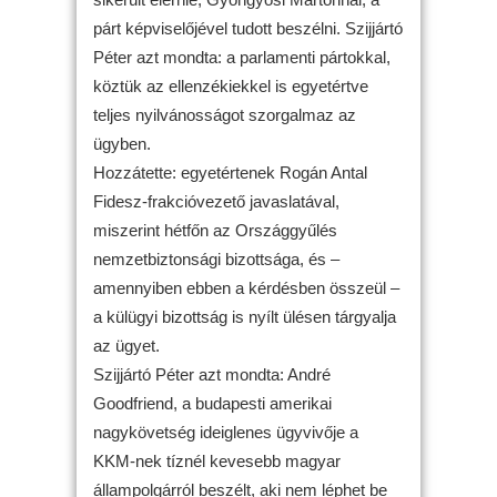
párt képviselőjével tudott beszélni. Szijjártó
Péter azt mondta: a parlamenti pártokkal,
köztük az ellenzékiekkel is egyetértve
teljes nyilvánosságot szorgalmaz az
ügyben.
Hozzátette: egyetértenek Rogán Antal
Fidesz-frakcióvezető javaslatával,
miszerint hétfőn az Országgyűlés
nemzetbiztonsági bizottsága, és –
amennyiben ebben a kérdésben összeül –
a külügyi bizottság is nyílt ülésen tárgyalja
az ügyet.
Szijjártó Péter azt mondta: André
Goodfriend, a budapesti amerikai
nagykövetség ideiglenes ügyvivője a
KKM-nek tíznél kevesebb magyar
állampolgárról beszélt, aki nem léphet be