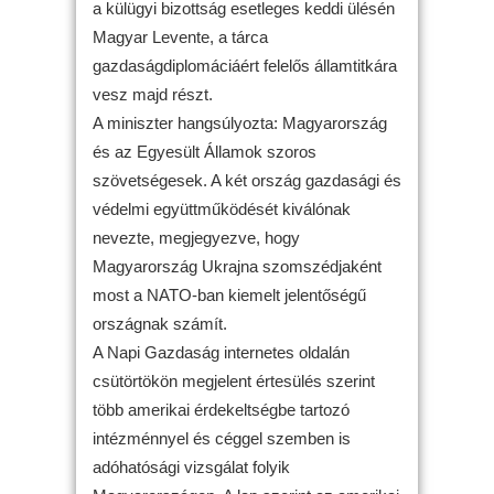
a külügyi bizottság esetleges keddi ülésén
Magyar Levente, a tárca
gazdaságdiplomáciáért felelős államtitkára
vesz majd részt.
A miniszter hangsúlyozta: Magyarország
és az Egyesült Államok szoros
szövetségesek. A két ország gazdasági és
védelmi együttműködését kiválónak
nevezte, megjegyezve, hogy
Magyarország Ukrajna szomszédjaként
most a NATO-ban kiemelt jelentőségű
országnak számít.
A Napi Gazdaság internetes oldalán
csütörtökön megjelent értesülés szerint
több amerikai érdekeltségbe tartozó
intézménnyel és céggel szemben is
adóhatósági vizsgálat folyik