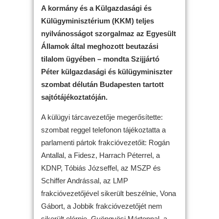
A kormány és a Külgazdasági és
Külügyminisztérium (KKM) teljes
nyilvánosságot szorgalmaz az Egyesült
Államok által meghozott beutazási
tilalom ügyében – mondta Szijjártó
Péter külgazdasági és külügyminiszter
szombat délután Budapesten tartott
sajtótájékoztatóján.
A külügyi tárcavezetője megerősítette:
szombat reggel telefonon tájékoztatta a
parlamenti pártok frakcióvezetőit: Rogán
Antallal, a Fidesz, Harrach Péterrel, a
KDNP, Tóbiás Józseffel, az MSZP és
Schiffer Andrással, az LMP
frakcióvezetőjével sikerült beszélnie, Vona
Gábort, a Jobbik frakcióvezetőjét nem
sikerült elérnie, Gyöngyösi Mártonnal, a