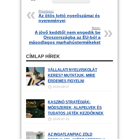
Previous:
Az ötös lottó nyerőszámai és
nyereményei
Next:
A jövő keddtől nem engedik be
Oroszországba az EU-ból a
másodlagos marhahústermékeket
CÍMLAP HÍREK
VÁLLALATI NYELVISKOLÁT
KERES? MUTATJUK, MIRE
ÉRDEMES FIGYELNI
2026-08-07
KASZINÓ STRATÉGIÁK:
MÓDSZEREK, ALAPELVEK ÉS
TUDATOS JÁTÉK KEZDŐKNEK
2026-07-31
AZ INGATLANPIAC ZÖLD