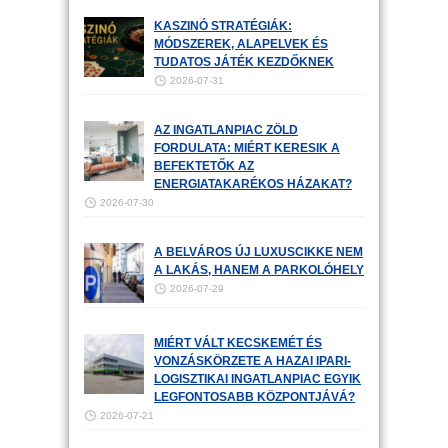
KASZINÓ STRATÉGIÁK:
MÓDSZEREK, ALAPELVEK ÉS
TUDATOS JÁTÉK KEZDŐKNEK
2026-07-31
AZ INGATLANPIAC ZÖLD
FORDULATA: MIÉRT KERESIK A
BEFEKTETŐK AZ
ENERGIATAKARÉKOS HÁZAKAT?
2026-07-30
A BELVÁROS ÚJ LUXUSCIKKE NEM
A LAKÁS, HANEM A PARKOLÓHELY
2026-07-29
MIÉRT VÁLT KECSKEMÉT ÉS
VONZÁSKÖRZETE A HAZAI IPARI-
LOGISZTIKAI INGATLANPIAC EGYIK
LEGFONTOSABB KÖZPONTJÁVÁ?
2026-07-21