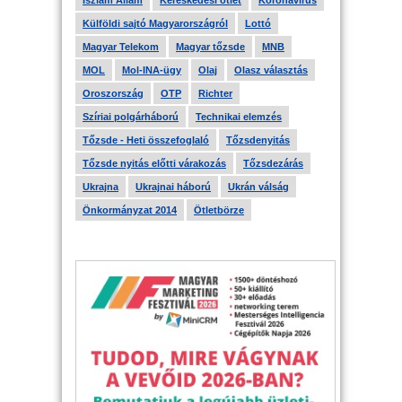
Iszlám Állam
Kereskedési ötlet
Koronavírus
Külföldi sajtó Magyarországról
Lottó
Magyar Telekom
Magyar tőzsde
MNB
MOL
Mol-INA-ügy
Olaj
Olasz választás
Oroszország
OTP
Richter
Szíriai polgárháború
Technikai elemzés
Tőzsde - Heti összefoglaló
Tőzsdenyitás
Tőzsde nyitás előtti várakozás
Tőzsdezárás
Ukrajna
Ukrajnai háború
Ukrán válság
Önkormányzat 2014
Ötletbörze