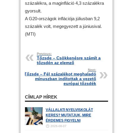
százalékra, a maginfláció 4,3 százalékra
gyorsult.
A G20-országok inflációja júliusban 9,2
százalék volt, megegyezett a júniusival.
(MTI)
Previous:
Tőzsde – Csökkenésre számít a
tőzsdén az elemző
Next:
Tőzsde – Fél százalékot meghaladó
mínuszban indítottak a vezető
európai tőzsdék
CÍMLAP HÍREK
VÁLLALATI NYELVISKOLÁT
KERES? MUTATJUK, MIRE
ÉRDEMES FIGYELNI
2026-08-07