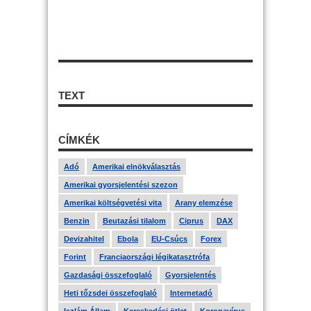
TEXT
CÍMKÉK
Adó
Amerikai elnökválasztás
Amerikai gyorsjelentési szezon
Amerikai költségvetési vita
Arany elemzése
Benzin
Beutazási tilalom
Ciprus
DAX
Devizahitel
Ebola
EU-Csúcs
Forex
Forint
Franciaországi légikatasztrófa
Gazdasági összefoglaló
Gyorsjelentés
Heti tőzsdei összefoglaló
Internetadó