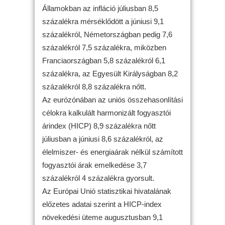
Államokban az infláció júliusban 8,5
százalékra mérséklődött a júniusi 9,1
százalékról, Németországban pedig 7,6
százalékról 7,5 százalékra, miközben
Franciaországban 5,8 százalékról 6,1
százalékra, az Egyesült Királyságban 8,2
százalékról 8,8 százalékra nőtt.
Az eurózónában az uniós összehasonlítási
célokra kalkulált harmonizált fogyasztói
árindex (HICP) 8,9 százalékra nőtt
júliusban a júniusi 8,6 százalékról, az
élelmiszer- és energiaárak nélkül számított
fogyasztói árak emelkedése 3,7
százalékról 4 százalékra gyorsult.
Az Európai Unió statisztikai hivatalának
előzetes adatai szerint a HICP-index
növekedési üteme augusztusban 9,1