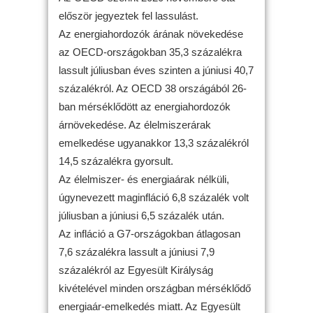
először jegyeztek fel lassulást.
Az energiahordozók árának növekedése
az OECD-országokban 35,3 százalékra
lassult júliusban éves szinten a júniusi 40,7
százalékról. Az OECD 38 országából 26-
ban mérséklődött az energiahordozók
árnövekedése. Az élelmiszerárak
emelkedése ugyanakkor 13,3 százalékról
14,5 százalékra gyorsult.
Az élelmiszer- és energiaárak nélküli,
úgynevezett maginfláció 6,8 százalék volt
júliusban a júniusi 6,5 százalék után.
Az infláció a G7-országokban átlagosan
7,6 százalékra lassult a júniusi 7,9
százalékról az Egyesült Királyság
kivételével minden országban mérséklődő
energiaár-emelkedés miatt. Az Egyesült