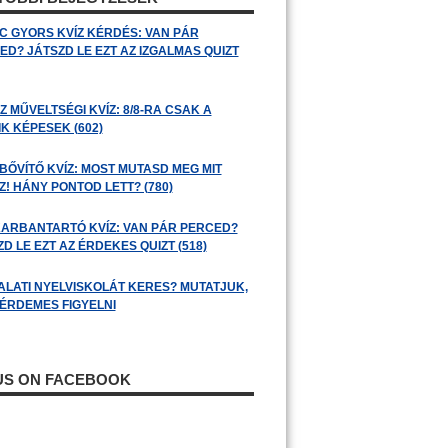
C GYORS KVÍZ KÉRDÉS: VAN PÁR
ED? JÁTSZD LE EZT AZ IZGALMAS QUIZT
 MŰVELTSÉGI KVÍZ: 8/8-RA CSAK A
K KÉPESEK (602)
BŐVÍTŐ KVÍZ: MOST MUTASD MEG MIT
! HÁNY PONTOD LETT? (780)
ARBANTARTÓ KVÍZ: VAN PÁR PERCED?
D LE EZT AZ ÉRDEKES QUIZT (518)
ALATI NYELVISKOLÁT KERES? MUTATJUK,
 ÉRDEMES FIGYELNI
 US ON FACEBOOK