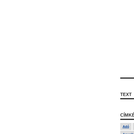
TEXT
CÍMK
Adó