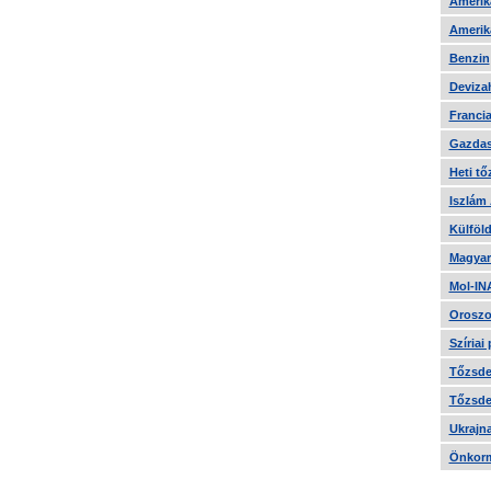
Amerika
Amerika
Benzin
Devizah
Francia
Gazdas
Heti tő
Iszlám
Külföld
Magyar
Mol-IN
Oroszo
Szíriai
Tőzsde 
Tőzsde 
Ukrajn
Önkorm