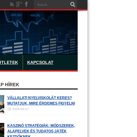
ÖTLETEK
KAPCSOLAT
P HÍREK
VÁLLALATI NYELVISKOLÁT KERES?
MUTATJUK, MIRE ÉRDEMES FIGYELNI
2026-08-07
KASZINÓ STRATÉGIÁK: MÓDSZEREK,
ALAPELVEK ÉS TUDATOS JÁTÉK
KEZDŐKNEK