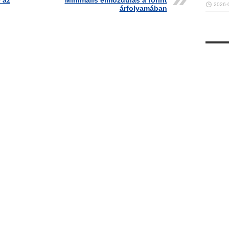
 az
Minimális elmozdulás a forint
2026-
árfolyamában