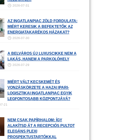
2026-07-31
AZ INGATLANPIAC ZÖLD FORDULATA:
MIÉRT KERESIK A BEFEKTETŐK AZ
ENERGIATAKARÉKOS HÁZAKAT?
2026-07-30
A BELVÁROS ÚJ LUXUSCIKKE NEM A
LAKÁS, HANEM A PARKOLÓHELY
2026-07-29
MIÉRT VÁLT KECSKEMÉT ÉS
VONZÁSKÖRZETE A HAZAI IPARI-
LOGISZTIKAI INGATLANPIAC EGYIK
LEGFONTOSABB KÖZPONTJÁVÁ?
07-21
NEM CSAK PAPÍRHALOM: ÍGY
ALAKÍTSD ÁT A RECEPCIÓS PULTOT
ELEGÁNS PLEXI
PROSPEKTUSTARTÓKKAL