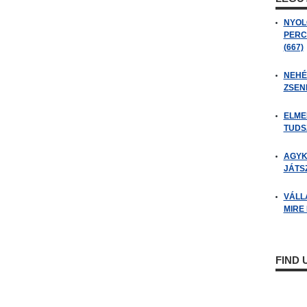
NYOL
PERC
(667)
NEHÉZ
ZSENI
ELME
TUDSZ
AGYK
JÁTSZ
VÁLL
MIRE
FIND