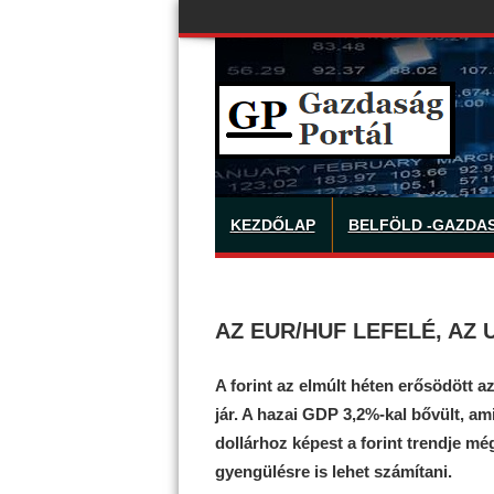
KEZDŐLAP
BELFÖLD -GAZDA
AZ EUR/HUF LEFELÉ, AZ 
A forint az elmúlt héten erősödött 
jár. A hazai GDP 3,2%-kal bővült, ami
dollárhoz képest a forint trendje mé
gyengülésre is lehet számítani.