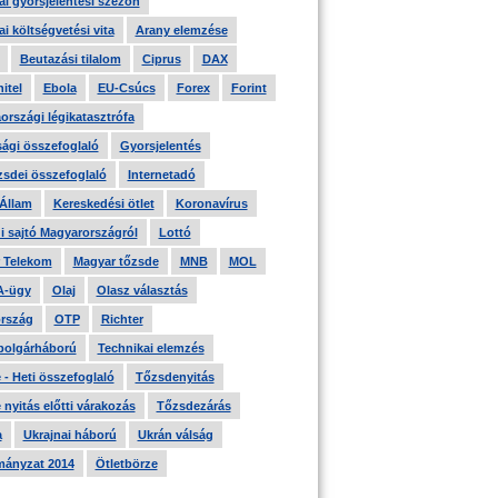
i gyorsjelentési szezon
i költségvetési vita
Arany elemzése
Beutazási tilalom
Ciprus
DAX
itel
Ebola
EU-Csúcs
Forex
Forint
országi légikatasztrófa
ági összefoglaló
Gyorsjelentés
zsdei összefoglaló
Internetadó
 Állam
Kereskedési ötlet
Koronavírus
i sajtó Magyarországról
Lottó
 Telekom
Magyar tőzsde
MNB
MOL
A-ügy
Olaj
Olasz választás
rszág
OTP
Richter
 polgárháború
Technikai elemzés
- Heti összefoglaló
Tőzsdenyitás
nyitás előtti várakozás
Tőzsdezárás
a
Ukrajnai háború
Ukrán válság
ányzat 2014
Ötletbörze