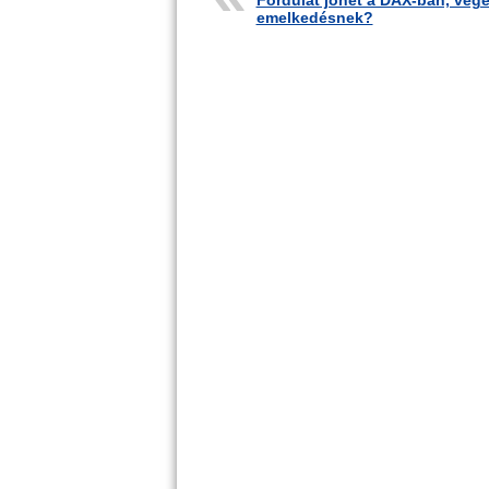
Fordulat jöhet a DAX-ban, vége
emelkedésnek?