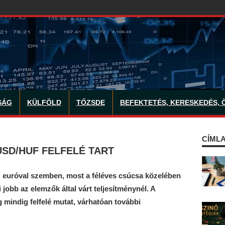
SÁG
KÜLFÖLD
TŐZSDE
BEFEKTETÉS, KERESKEDÉS, 
CÍMLA
USD/HUF FELFELÉ TART
az euróval szemben, most a féléves csúcsa közelében
 jobb az elemzők által várt teljesítménynél. A
g mindig felfelé mutat, várhatóan további