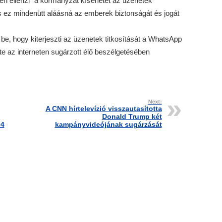
sen ellenzi” a kormányzat kísérletét az üzenetek
s ez mindenütt aláásná az emberek biztonságát és jogát
e, hogy kiterjeszti az üzenetek titkosítását a WhatsApp
te az interneten sugárzott élő beszélgetésében
Next:
A CNN hírtelevízió visszautasította
Donald Trump két
04
kampányvideójának sugárzását