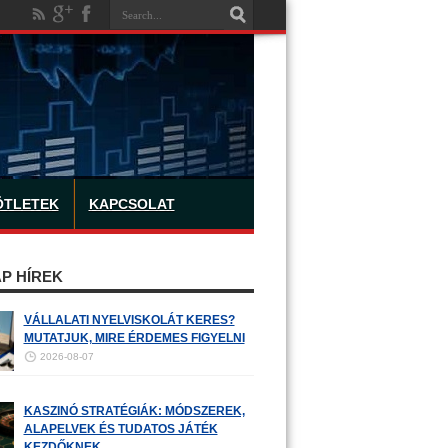
ÖTLETEK
KAPCSOLAT
P HÍREK
VÁLLALATI NYELVISKOLÁT KERES?
MUTATJUK, MIRE ÉRDEMES FIGYELNI
2026-08-07
KASZINÓ STRATÉGIÁK: MÓDSZEREK,
ALAPELVEK ÉS TUDATOS JÁTÉK
KEZDŐKNEK