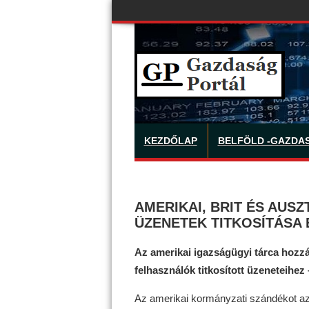
KEZDŐLAP
BELFÖLD -GAZDA
AMERIKAI, BRIT ÉS AUS
ÜZENETEK TITKOSÍTÁSA 
Az amerikai igazságügyi tárca hozz
felhasználók titkosított üzeneteihez 
Az amerikai kormányzati szándékot az 