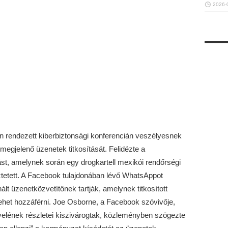
2026-
n rendezett kiberbiztonsági konferencián veszélyesnek
egjelenő üzenetek titkosítását. Felidézte a
ást, amelynek során egy drogkartell mexikói rendőrségi
ztetett. A Facebook tulajdonában lévő WhatsAppot
lt üzenetközvetítőnek tartják, amelynek titkosított
het hozzáférni. Joe Osborne, a Facebook szóvivője,
velének részletei kiszivárogtak, közleményben szögezte