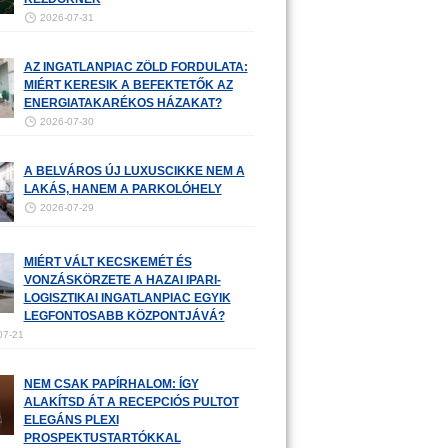
2026-07-31
AZ INGATLANPIAC ZÖLD FORDULATA:
MIÉRT KERESIK A BEFEKTETŐK AZ
ENERGIATAKARÉKOS HÁZAKAT?
2026-07-30
A BELVÁROS ÚJ LUXUSCIKKE NEM A
LAKÁS, HANEM A PARKOLÓHELY
2026-07-29
MIÉRT VÁLT KECSKEMÉT ÉS
VONZÁSKÖRZETE A HAZAI IPARI-
LOGISZTIKAI INGATLANPIAC EGYIK
LEGFONTOSABB KÖZPONTJÁVÁ?
07-21
NEM CSAK PAPÍRHALOM: ÍGY
ALAKÍTSD ÁT A RECEPCIÓS PULTOT
ELEGÁNS PLEXI
PROSPEKTUSTARTÓKKAL