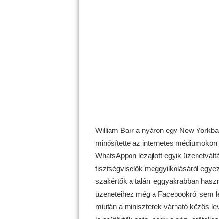
William Barr a nyáron egy New Yorkba
minősítette az internetes médiumokon m
WhatsAppon lezajlott egyik üzenetvált
tisztségviselők meggyilkolásáról egye
szakértők a talán leggyakrabban haszná
üzeneteihez még a Facebookról sem le
miután a miniszterek várható közös le