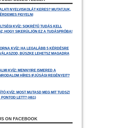
ALATI NYELVISKOLÁT KERES? MUTATJUK,
 ÉRDEMES FIGYELNI
LTSÉGI KVÍZ: SOKRÉTŰ TUDÁS KELL
Z, HOGY SIKERÜLJÖN EZ A TUDÁSPRÓBA!
ORNA KVÍZ: HA LEGALÁBB 5 KÉRDÉSRE
 VÁLASZOD, BÜSZKE LEHETSZ MAGADRA
ALMI KVÍZ: MENNYIRE ISMERED A
GIRODALOM HÍRES IFJÚSÁGI REGÉNYEIT?
ÍTÓ KVÍZ: MOST MUTASD MEG MIT TUDSZ!
 PONTOD LETT? (461)
 US ON FACEBOOK