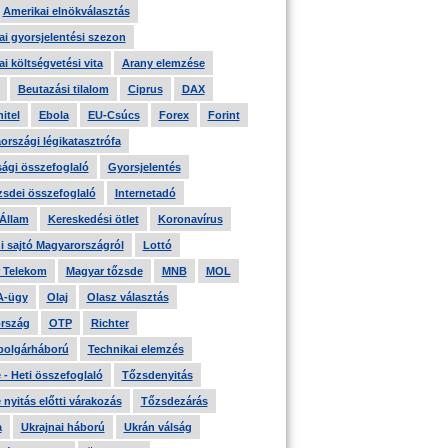
Amerikai elnökválasztás
i gyorsjelentési szezon
i költségvetési vita
Arany elemzése
Beutazási tilalom
Ciprus
DAX
itel
Ebola
EU-Csúcs
Forex
Forint
országi légikatasztrófa
ági összefoglaló
Gyorsjelentés
zsdei összefoglaló
Internetadó
 Állam
Kereskedési ötlet
Koronavírus
i sajtó Magyarországról
Lottó
 Telekom
Magyar tőzsde
MNB
MOL
A-ügy
Olaj
Olasz választás
rszág
OTP
Richter
 polgárháború
Technikai elemzés
- Heti összefoglaló
Tőzsdenyitás
nyitás előtti várakozás
Tőzsdezárás
a
Ukrajnai háború
Ukrán válság