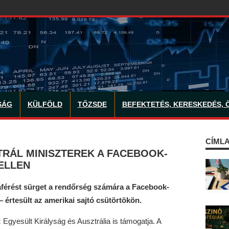
SÁG
KÜLFÖLD
TŐZSDE
BEFEKTETÉS, KERESKEDÉS, 
CÍMLA
ZTRÁL MINISZTEREK A FACEBOOK-
ELLEN
áférést sürget a rendőrség számára a Facebook-
– értesült az amerikai sajtó csütörtökön.
Egyesült Királyság és Ausztrália is támogatja. A