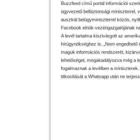
Buzzfeed című portál információi szer
ügyvezető belbiztonsági miniszterrel, va
ausztrál belügyminiszterrel közös, nyíl
Facebook elnök-vezérigazgatójának na
A levél tartalma kiszivárgott az amerik
hírügynökséghez is. „Nem engedhető m
maguk információs rendszerét, kizárva 
lehetőséget, megakadályozva még a 
fogalmaznak a levélben a miniszterek.
titkosítását a Whatsapp után ne terjes