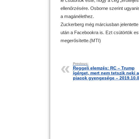
le csütörtök este, hogy a cég „erőtelje
ellenőrzésére. Osborne szerint ugyani
a magánélethez.
Zuckerberg még márciusban jelentette b
után a Facebookra is. Ezt csütörtök es
megerősítette.(MTI)
Previous:
Reggeli elemzés: RC – Trump
ígérget, mert nem tetszik neki a
piacok gyengesége – 2019.10.