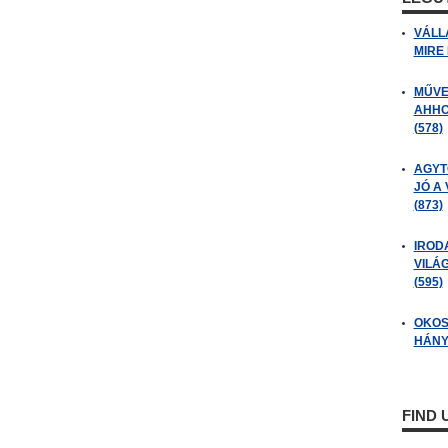
VÁLL
MIRE
MŰVE
AHHO
(578)
AGYT
JÓ A
(873)
IROD
VILÁ
(595)
OKOS
HÁNY
FIND