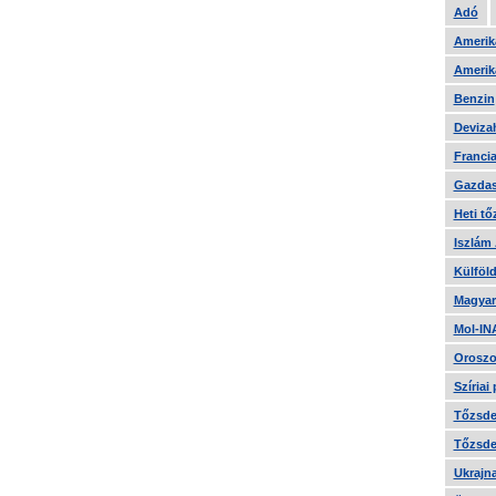
Adó
Amerika
Amerika
Benzin
Devizah
Francia
Gazdas
Heti tő
Iszlám
Külföld
Magyar
Mol-IN
Oroszo
Szíriai
Tőzsde 
Tőzsde 
Ukrajn