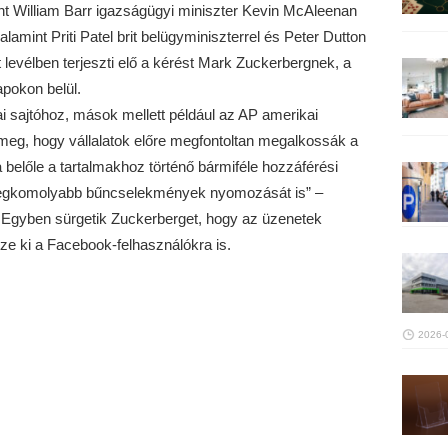
int William Barr igazságügyi miniszter Kevin McAleenan
lamint Priti Patel brit belügyminiszterrel és Peter Dutton
t levélben terjeszti elő a kérést Mark Zuckerbergnek, a
pokon belül.
ai sajtóhoz, mások mellett például az AP amerikai
eg, hogy vállalatok előre megfontoltan megalkossák a
belőle a tartalmakhoz történő bármiféle hozzáférési
legkomolyabb bűncselekmények nyomozását is” –
 Egyben sürgetik Zuckerberget, hogy az üzenetek
sze ki a Facebook-felhasználókra is.
2026-