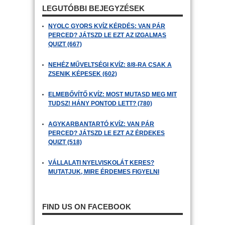
LEGUTÓBBI BEJEGYZÉSEK
NYOLC GYORS KVÍZ KÉRDÉS: VAN PÁR
PERCED? JÁTSZD LE EZT AZ IZGALMAS
QUIZT (667)
NEHÉZ MŰVELTSÉGI KVÍZ: 8/8-RA CSAK A
ZSENIK KÉPESEK (602)
ELMEBŐVÍTŐ KVÍZ: MOST MUTASD MEG MIT
TUDSZ! HÁNY PONTOD LETT? (780)
AGYKARBANTARTÓ KVÍZ: VAN PÁR
PERCED? JÁTSZD LE EZT AZ ÉRDEKES
QUIZT (518)
VÁLLALATI NYELVISKOLÁT KERES?
MUTATJUK, MIRE ÉRDEMES FIGYELNI
FIND US ON FACEBOOK