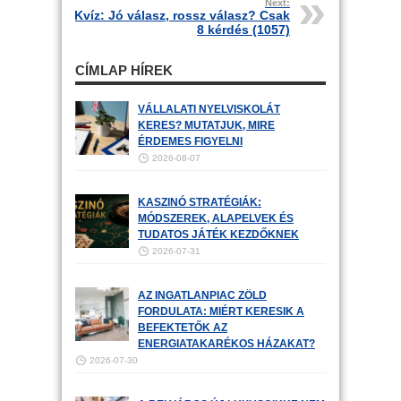
Next:
Kvíz: Jó válasz, rossz válasz? Csak
8 kérdés (1057)
CÍMLAP HÍREK
VÁLLALATI NYELVISKOLÁT
KERES? MUTATJUK, MIRE
ÉRDEMES FIGYELNI
2026-08-07
KASZINÓ STRATÉGIÁK:
MÓDSZEREK, ALAPELVEK ÉS
TUDATOS JÁTÉK KEZDŐKNEK
2026-07-31
AZ INGATLANPIAC ZÖLD
FORDULATA: MIÉRT KERESIK A
BEFEKTETŐK AZ
ENERGIATAKARÉKOS HÁZAKAT?
2026-07-30