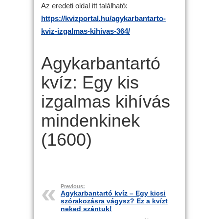
Az eredeti oldal itt található:
https://kvizportal.hu/agykarbantarto-
kviz-izgalmas-kihivas-364/
Agykarbantartó
kvíz: Egy kis
izgalmas kihívás
mindenkinek
(1600)
Previous:
Agykarbantartó kvíz – Egy kicsi
szórakozásra vágysz? Ez a kvízt
neked szántuk!