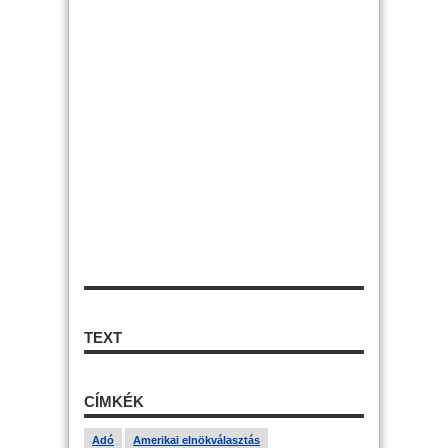
TEXT
CÍMKÉK
Adó
Amerikai elnökválasztás