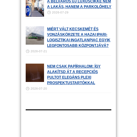
A BELVÁROS ÚJ LUXUSCIKKE NEM
A LAKÁS, HANEM A PARKOLÓHELY
2026-07-29
MIÉRT VÁLT KECSKEMÉT ÉS
VONZÁSKÖRZETE A HAZAI IPARI-
LOGISZTIKAI INGATLANPIAC EGYIK
LEGFONTOSABB KÖZPONTJÁVÁ?
2026-07-21
NEM CSAK PAPÍRHALOM: ÍGY
ALAKÍTSD ÁT A RECEPCIÓS
PULTOT ELEGÁNS PLEXI
PROSPEKTUSTARTÓKKAL
2026-07-20