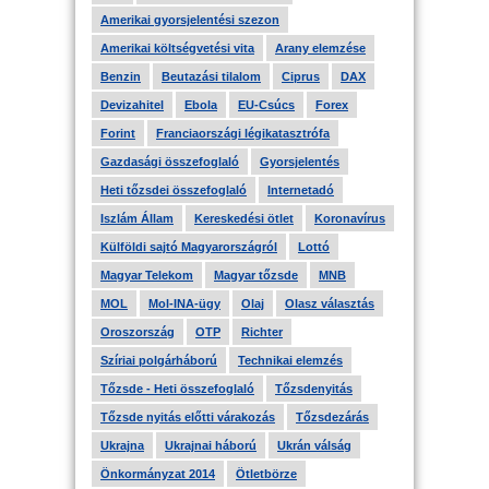
Amerikai gyorsjelentési szezon
Amerikai költségvetési vita
Arany elemzése
Benzin
Beutazási tilalom
Ciprus
DAX
Devizahitel
Ebola
EU-Csúcs
Forex
Forint
Franciaországi légikatasztrófa
Gazdasági összefoglaló
Gyorsjelentés
Heti tőzsdei összefoglaló
Internetadó
Iszlám Állam
Kereskedési ötlet
Koronavírus
Külföldi sajtó Magyarországról
Lottó
Magyar Telekom
Magyar tőzsde
MNB
MOL
Mol-INA-ügy
Olaj
Olasz választás
Oroszország
OTP
Richter
Szíriai polgárháború
Technikai elemzés
Tőzsde - Heti összefoglaló
Tőzsdenyitás
Tőzsde nyitás előtti várakozás
Tőzsdezárás
Ukrajna
Ukrajnai háború
Ukrán válság
Önkormányzat 2014
Ötletbörze