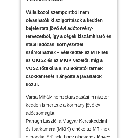
Vállalkozói szempontból nem
olvashatók ki szigorítások a kedden
bejelentett jövő évi adótörvény-
tervezetből, így a cégek kiszámítható és
stabil adózási környezettel
számolhatnak – vélekedtek az MTI-nek
az OKISZ és az MKIK vezetői, míg a
VOSZ főtitkára a munkáltatói terhek
csökkentését hiányolta a javaslatok
közül.
Varga Mihály nemzetgazdasági miniszter
kedden ismertette a kormány jövő évi
adócsomagját.
Parragh László, a Magyar Kereskedelmi
és Iparkamara (MKIK) elnöke az MTI-nek
elmondta: örülnek, hogy nincsenek lényegi