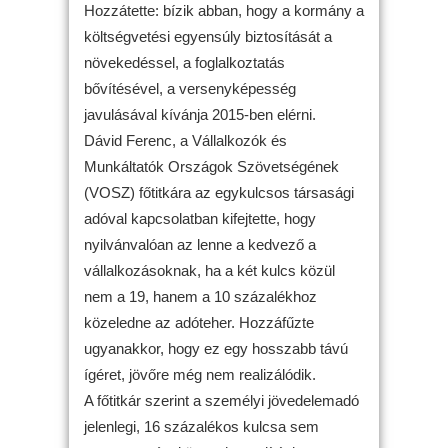
Hozzátette: bízik abban, hogy a kormány a
költségvetési egyensúly biztosítását a
növekedéssel, a foglalkoztatás
bővítésével, a versenyképesség
javulásával kívánja 2015-ben elérni.
Dávid Ferenc, a Vállalkozók és
Munkáltatók Országok Szövetségének
(VOSZ) főtitkára az egykulcsos társasági
adóval kapcsolatban kifejtette, hogy
nyilvánvalóan az lenne a kedvező a
vállalkozásoknak, ha a két kulcs közül
nem a 19, hanem a 10 százalékhoz
közeledne az adóteher. Hozzáfűzte
ugyanakkor, hogy ez egy hosszabb távú
ígéret, jövőre még nem realizálódik.
A főtitkár szerint a személyi jövedelemadó
jelenlegi, 16 százalékos kulcsa sem