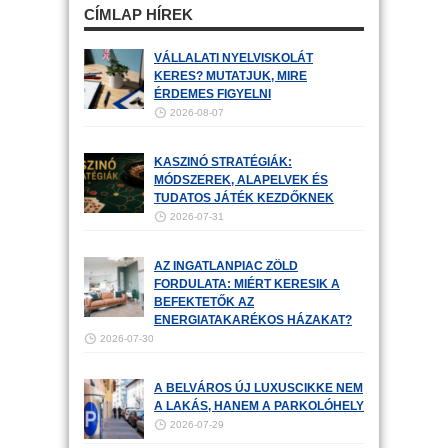
CÍMLAP HÍREK
VÁLLALATI NYELVISKOLÁT
KERES? MUTATJUK, MIRE
ÉRDEMES FIGYELNI
2026-08-07
KASZINÓ STRATÉGIÁK:
MÓDSZEREK, ALAPELVEK ÉS
TUDATOS JÁTÉK KEZDŐKNEK
2026-07-31
AZ INGATLANPIAC ZÖLD
FORDULATA: MIÉRT KERESIK A
BEFEKTETŐK AZ
ENERGIATAKARÉKOS HÁZAKAT?
2026-07-30
A BELVÁROS ÚJ LUXUSCIKKE NEM
A LAKÁS, HANEM A PARKOLÓHELY
2026-07-29