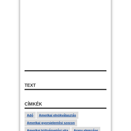
TEXT
CÍMKÉK
Adó
Amerikai elnökválasztás
Amerikai gyorsjelentési szezon
Amerikai költségvetési vita
Arany elemzése