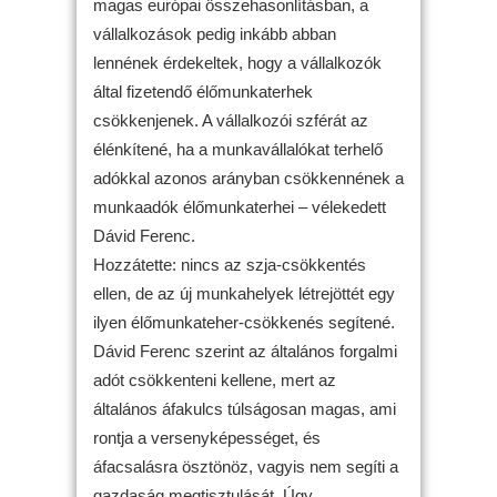
magas európai összehasonlításban, a
vállalkozások pedig inkább abban
lennének érdekeltek, hogy a vállalkozók
által fizetendő élőmunkaterhek
csökkenjenek. A vállalkozói szférát az
élénkítené, ha a munkavállalókat terhelő
adókkal azonos arányban csökkennének a
munkaadók élőmunkaterhei – vélekedett
Dávid Ferenc.
Hozzátette: nincs az szja-csökkentés
ellen, de az új munkahelyek létrejöttét egy
ilyen élőmunkateher-csökkenés segítené.
Dávid Ferenc szerint az általános forgalmi
adót csökkenteni kellene, mert az
általános áfakulcs túlságosan magas, ami
rontja a versenyképességet, és
áfacsalásra ösztönöz, vagyis nem segíti a
gazdaság megtisztulását. Úgy