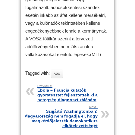
fogalmazott: adócsökkentési szándék
esetén inkább az áfát kellene mérsékelni,
vagy a különadók tekintetében kellene
engedékenyebbnek lennie a kormánynak.
A VOSZ-főtitkár szerint a tervezett
adótörvényekben nem látszanak a
vállalkozásokat élénkítő lépések.(MTI)
Tagged with:
ADÓ
Previous:
Ebola – Francia kutatók
gyorstesztet fejlesztettek ki a
betegség diagnosztizálására
Next:
Szijjártó Washingtonban:
Magyarország nem fogadja el, hogy
megkérdőjelezzék demokratikus
elkötelezettségét