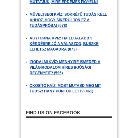
MUTATJUK, MIRE ÉRDEMES FIGYELNI
MŰVELTSÉGI KVÍZ: SOKRÉTŰ TUDÁS KELL
AHHOZ, HOGY SIKERÜLJÖN EZ A
TUDÁSPRÓBA! (578)
AGYTORNA KVÍZ: HA LEGALÁBB 5
KÉRDÉSRE JÓ A VÁLASZOD, BÜSZKE
LEHETSZ MAGADRA (873)
IRODALMI KVÍZ: MENNYIRE ISMERED A
VILÁGIRODALOM HÍRES IFJÚSÁGI
REGÉNYEIT? (595)
OKOSÍTÓ KVÍZ: MOST MUTASD MEG MIT
TUDSZ! HÁNY PONTOD LETT? (461)
FIND US ON FACEBOOK