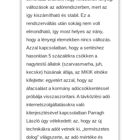
változások az adórendszerben, mert az
így kiszámítható és stabil. Ez a
rendszerváltás után sokáig nem volt
elmondható, így most helyes az irány,
hogy a lényegi elemekben nincs változás.
Azzal kapcsolatban, hogy a sertéshez
hasonlóan 5 százalékra csökken a
nagytestű állatok (szarvasmarha, juh,
kecske) húsának áfája, az MKIK elnöke
kifejtette: egyetért azzal, hogy az
áfacsalást a kormány adócsökkentéssel
próbálja visszaszorítani. A távközlési adó
internetszolgáltatásokra való
kiterjesztésével kapcsolatban Parragh
László úgy vélekedett: az, hogy az új
technikákra adót vetnek ki, „természetes
dolog” világszerte, az adó mértéke és