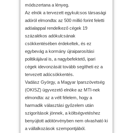
módszertana a lényeg.
Az elnök a tervezett egykulcsos társasági
adóról elmondta: az 500 millió forint feletti
adóalappal rendelkező cégek 19
százalékos adókulcsának
csökkentésében érdekeltek, és ez
egybevág a kormány újraiparosítási
politikájával is, a nagybefektető, ipari
cégek idevonzását tovább segítheti ez a
tervezett adócsökkentés.
Vadász György, a Magyar Iparszövetség
(OKISZ) ügyvezető elnöke az MTI-nek
elmondta: az a vélt félelem, hogy a
harmadik választási győzelem után
szigorítások jönnek, a költségvetéshez
benyújtott adótörvényben nem olvasható ki
a vállalkozások szempontjából.