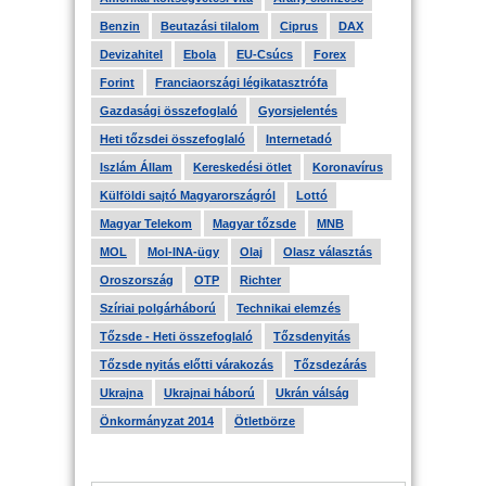
Benzin
Beutazási tilalom
Ciprus
DAX
Devizahitel
Ebola
EU-Csúcs
Forex
Forint
Franciaországi légikatasztrófa
Gazdasági összefoglaló
Gyorsjelentés
Heti tőzsdei összefoglaló
Internetadó
Iszlám Állam
Kereskedési ötlet
Koronavírus
Külföldi sajtó Magyarországról
Lottó
Magyar Telekom
Magyar tőzsde
MNB
MOL
Mol-INA-ügy
Olaj
Olasz választás
Oroszország
OTP
Richter
Szíriai polgárháború
Technikai elemzés
Tőzsde - Heti összefoglaló
Tőzsdenyitás
Tőzsde nyitás előtti várakozás
Tőzsdezárás
Ukrajna
Ukrajnai háború
Ukrán válság
Önkormányzat 2014
Ötletbörze