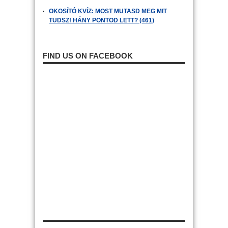
OKOSÍTÓ KVÍZ: MOST MUTASD MEG MIT
TUDSZ! HÁNY PONTOD LETT? (461)
FIND US ON FACEBOOK