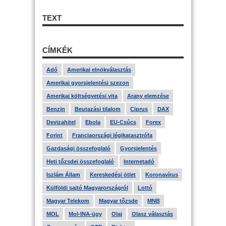
TEXT
CÍMKÉK
Adó
Amerikai elnökválasztás
Amerikai gyorsjelentési szezon
Amerikai költségvetési vita
Arany elemzése
Benzin
Beutazási tilalom
Ciprus
DAX
Devizahitel
Ebola
EU-Csúcs
Forex
Forint
Franciaországi légikatasztrófa
Gazdasági összefoglaló
Gyorsjelentés
Heti tőzsdei összefoglaló
Internetadó
Iszlám Állam
Kereskedési ötlet
Koronavírus
Külföldi sajtó Magyarországról
Lottó
Magyar Telekom
Magyar tőzsde
MNB
MOL
Mol-INA-ügy
Olaj
Olasz választás