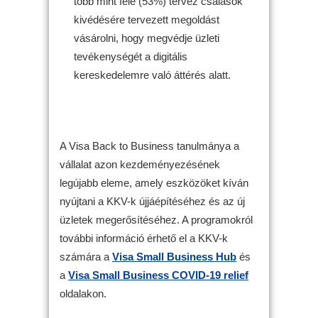
több mint fele (53%) tervez csalások
kivédésére tervezett megoldást
vásárolni, hogy megvédje üzleti
tevékenységét a digitális
kereskedelemre való áttérés alatt.
A Visa Back to Business tanulmánya a
vállalat azon kezdeményezésének
legújabb eleme, amely eszközöket kíván
nyújtani a KKV-k újjáépítéséhez és az új
üzletek megerősítéséhez. A programokról
további információ érhető el a KKV-k
számára a
Visa Small Business Hub
és
a
Visa Small Business COVID-19 relief
oldalakon.