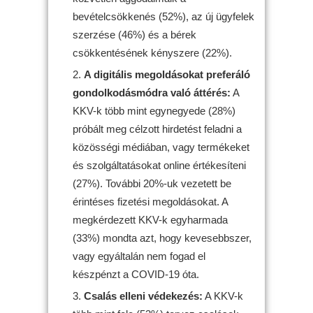
bevételcsökkenés (52%), az új ügyfelek
szerzése (46%) és a bérek
csökkentésének kényszere (22%).
A digitális megoldásokat preferáló
gondolkodásmódra való áttérés:
A
KKV-k több mint egynegyede (28%)
próbált meg célzott hirdetést feladni a
közösségi médiában, vagy termékeket
és szolgáltatásokat online értékesíteni
(27%). További 20%-uk vezetett be
érintéses fizetési megoldásokat. A
megkérdezett KKV-k egyharmada
(33%) mondta azt, hogy kevesebbszer,
vagy egyáltalán nem fogad el
készpénzt a COVID-19 óta.
Csalás elleni védekezés:
A KKV-k