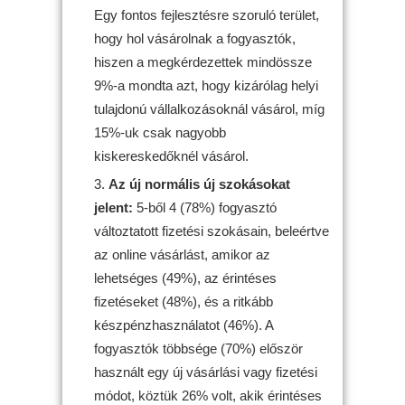
Egy fontos fejlesztésre szoruló terület,
hogy hol vásárolnak a fogyasztók,
hiszen a megkérdezettek mindössze
9%-a mondta azt, hogy kizárólag helyi
tulajdonú vállalkozásoknál vásárol, míg
15%-uk csak nagyobb
kiskereskedőknél vásárol.
Az új normális új szokásokat
jelent:
5-ből 4 (78%) fogyasztó
változtatott fizetési szokásain, beleértve
az online vásárlást, amikor az
lehetséges (49%), az érintéses
fizetéseket (48%), és a ritkább
készpénzhasználatot (46%). A
fogyasztók többsége (70%) először
használt egy új vásárlási vagy fizetési
módot, köztük 26% volt, akik érintéses