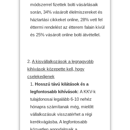
módszerrel fizettek bolti vásárlásaik
során, 34% vásárolt élelmiszereket és
háztartási cikkeket online, 28% vett fel
éttermi rendelést az étterem falain kívül
és 25% vásárolt online bolti átvétellel.
A kisvállalkozások a legnagyobb
kihívások közepette kell, hogy
cselekedjenek
Hosszú távú kilátások és a
legfontosabb kihívások:
A KKV-k
tulajdonosai legalább 6-10 nehéz
hónapra számítanak még, mielőtt
vállalkozásuk visszatérhet a régi
kerékvágásba. A legfontosabb
közvetlen aggodalmaik a