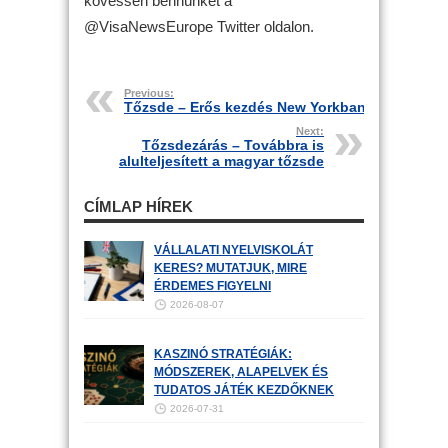
kövessen bennünket a
@VisaNewsEurope Twitter oldalon.
Previous:
Tőzsde – Erős kezdés New Yorkban
Next:
Tőzsdezárás – Továbbra is
alulteljesített a magyar tőzsde
CÍMLAP HÍREK
VÁLLALATI NYELVISKOLÁT
KERES? MUTATJUK, MIRE
ÉRDEMES FIGYELNI
2026-08-07
KASZINÓ STRATÉGIÁK:
MÓDSZEREK, ALAPELVEK ÉS
TUDATOS JÁTÉK KEZDŐKNEK
2026-07-31