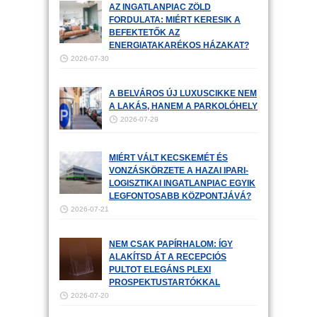
AZ INGATLANPIAC ZÖLD
FORDULATA: MIÉRT KERESIK A
BEFEKTETŐK AZ
ENERGIATAKARÉKOS HÁZAKAT?
2026-07-30
A BELVÁROS ÚJ LUXUSCIKKE NEM
A LAKÁS, HANEM A PARKOLÓHELY
2026-07-29
MIÉRT VÁLT KECSKEMÉT ÉS
VONZÁSKÖRZETE A HAZAI IPARI-
LOGISZTIKAI INGATLANPIAC EGYIK
LEGFONTOSABB KÖZPONTJÁVÁ?
2026-07-21
NEM CSAK PAPÍRHALOM: ÍGY
ALAKÍTSD ÁT A RECEPCIÓS
PULTOT ELEGÁNS PLEXI
PROSPEKTUSTARTÓKKAL
2026-07-20