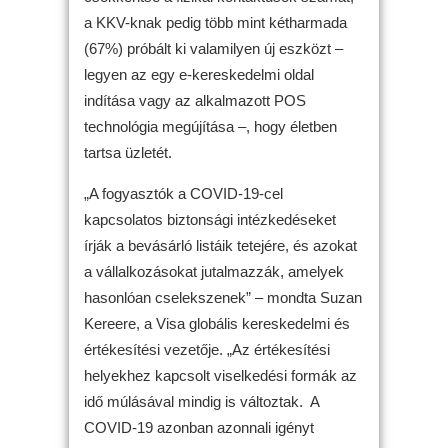
a KKV-knak pedig több mint kétharmada
(67%) próbált ki valamilyen új eszközt –
legyen az egy e-kereskedelmi oldal
indítása vagy az alkalmazott POS
technológia megújítása –, hogy életben
tartsa üzletét.
„A fogyasztók a COVID-19-cel
kapcsolatos biztonsági intézkedéseket
írják a bevásárló listáik tetejére, és azokat
a vállalkozásokat jutalmazzák, amelyek
hasonlóan cselekszenek” – mondta Suzan
Kereere, a Visa globális kereskedelmi és
értékesítési vezetője. „Az értékesítési
helyekhez kapcsolt viselkedési formák az
idő múlásával mindig is változtak. A
COVID-19 azonban azonnali igényt