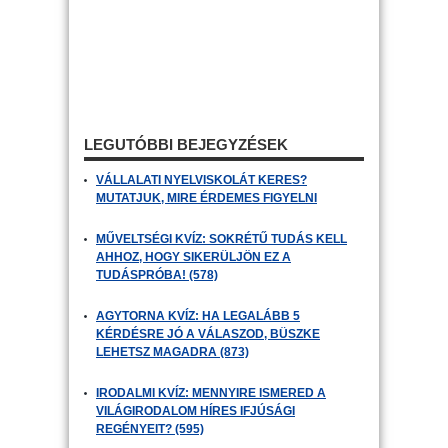
LEGUTÓBBI BEJEGYZÉSEK
VÁLLALATI NYELVISKOLÁT KERES?
MUTATJUK, MIRE ÉRDEMES FIGYELNI
MŰVELTSÉGI KVÍZ: SOKRÉTŰ TUDÁS KELL
AHHOZ, HOGY SIKERÜLJÖN EZ A
TUDÁSPRÓBA! (578)
AGYTORNA KVÍZ: HA LEGALÁBB 5
KÉRDÉSRE JÓ A VÁLASZOD, BÜSZKE
LEHETSZ MAGADRA (873)
IRODALMI KVÍZ: MENNYIRE ISMERED A
VILÁGIRODALOM HÍRES IFJÚSÁGI
REGÉNYEIT? (595)