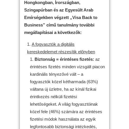
Hongkongban, Írországban,
Szingapúrban és az Egyesült Arab
Emírségekben végzett „Visa Back to
Business” című tanulmány további
megállapításai a következők:
A fogyasztók a digitális
kereskedelemet részesítik előnyben
Biztonság = érintéses fizetés:
az
érintéses fizetés minden vizsgált piacon
kardinális tényezővé vált – a
fogyasztók közel kétharmada (63%)
váltana új üzletre, ha az kínál fizikai
érintkezés nélküli fizetési
lehetőségeket. A világ fogyasztóinak
közel fele (46%) számára az érintéses
fizetési módok használata az egyik
legfontosabb biztonsági intézkedés,