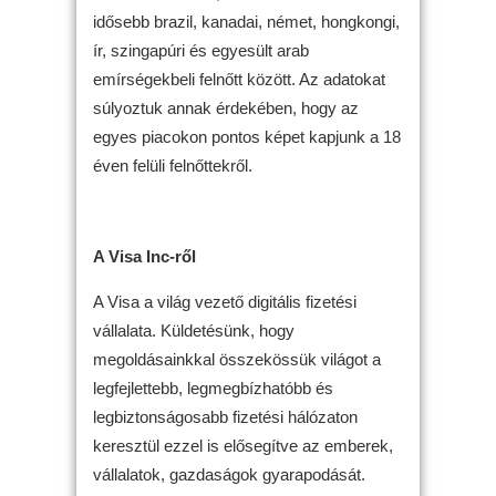
idősebb brazil, kanadai, német, hongkongi,
ír, szingapúri és egyesült arab
emírségekbeli felnőtt között. Az adatokat
súlyoztuk annak érdekében, hogy az
egyes piacokon pontos képet kapjunk a 18
éven felüli felnőttekről.
A Visa Inc-ről
A Visa a világ vezető digitális fizetési
vállalata. Küldetésünk, hogy
megoldásainkkal összekössük világot a
legfejlettebb, legmegbízhatóbb és
legbiztonságosabb fizetési hálózaton
keresztül ezzel is elősegítve az emberek,
vállalatok, gazdaságok gyarapodását.