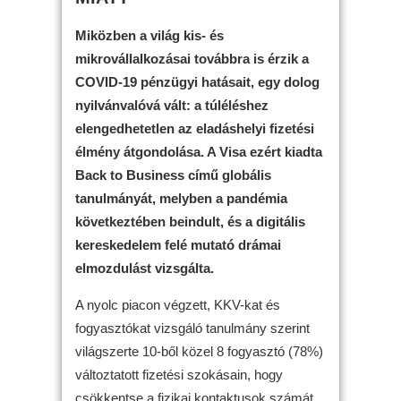
Miközben a világ kis- és
mikrovállalkozásai továbbra is érzik a
COVID-19 pénzügyi hatásait, egy dolog
nyilvánvalóvá vált: a túléléshez
elengedhetetlen az eladáshelyi fizetési
élmény átgondolása. A Visa ezért kiadta
Back to Business című globális
tanulmányát, melyben a pandémia
következtében beindult, és a digitális
kereskedelem felé mutató drámai
elmozdulást vizsgálta.
A nyolc piacon végzett, KKV-kat és
fogyasztókat vizsgáló tanulmány szerint
világszerte 10-ből közel 8 fogyasztó (78%)
változtatott fizetési szokásain, hogy
csökkentse a fizikai kontaktusok számát,