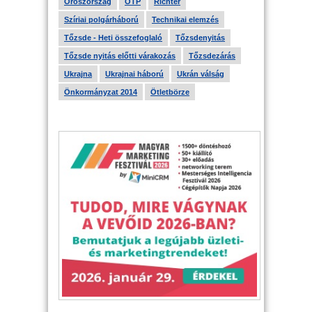
Oroszország
OTP
Richter
Szíriai polgárháború
Technikai elemzés
Tőzsde - Heti összefoglaló
Tőzsdenyitás
Tőzsde nyitás előtti várakozás
Tőzsdezárás
Ukrajna
Ukrajnai háború
Ukrán válság
Önkormányzat 2014
Ötletbörze