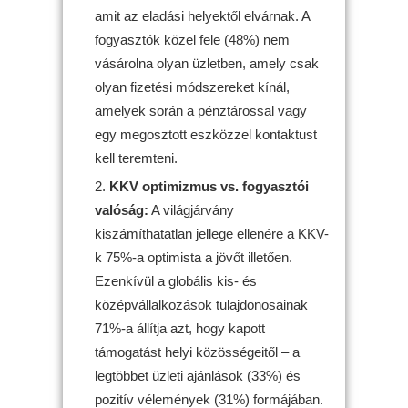
amit az eladási helyektől elvárnak. A
fogyasztók közel fele (48%) nem
vásárolna olyan üzletben, amely csak
olyan fizetési módszereket kínál,
amelyek során a pénztárossal vagy
egy megosztott eszközzel kontaktust
kell teremteni.
KKV optimizmus vs. fogyasztói
valóság:
A világjárvány
kiszámíthatatlan jellege ellenére a KKV-
k 75%-a optimista a jövőt illetően.
Ezenkívül a globális kis- és
középvállalkozások tulajdonosainak
71%-a állítja azt, hogy kapott
támogatást helyi közösségeitől – a
legtöbbet üzleti ajánlások (33%) és
pozitív vélemények (31%) formájában.