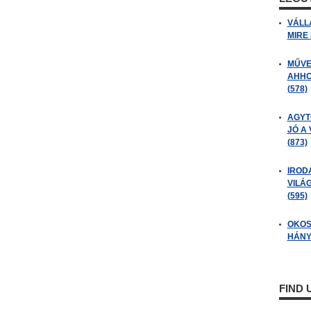
VÁLL
MIRE
MŰVE
AHHO
(578)
AGYT
JÓ A
(873)
IROD
VILÁ
(595)
OKOS
HÁNY
FIND