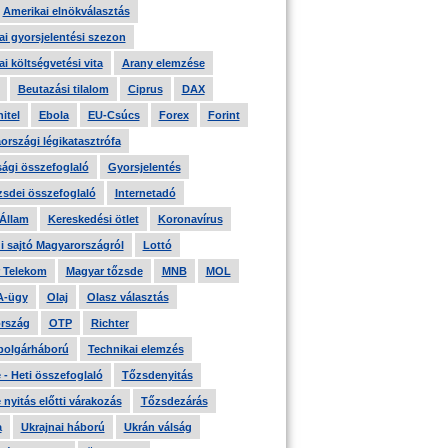
Amerikai elnökválasztás
i gyorsjelentési szezon
i költségvetési vita
Arany elemzése
Beutazási tilalom
Ciprus
DAX
itel
Ebola
EU-Csúcs
Forex
Forint
országi légikatasztrófa
ági összefoglaló
Gyorsjelentés
zsdei összefoglaló
Internetadó
 Állam
Kereskedési ötlet
Koronavírus
i sajtó Magyarországról
Lottó
 Telekom
Magyar tőzsde
MNB
MOL
A-ügy
Olaj
Olasz választás
rszág
OTP
Richter
 polgárháború
Technikai elemzés
- Heti összefoglaló
Tőzsdenyitás
nyitás előtti várakozás
Tőzsdezárás
a
Ukrajnai háború
Ukrán válság