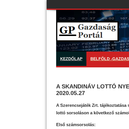
KEZDŐLAP
BELFÖLD -GAZDA
A SKANDINÁV LOTTÓ NY
2020.05.27
A Szerencsejáték Zrt. tájékoztatása 
lottó sorsoláson a következő számok
Első számsorsolás: