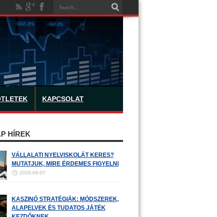
ÖTLETEK
KAPCSOLAT
P HÍREK
VÁLLALATI NYELVISKOLÁT KERES?
MUTATJUK, MIRE ÉRDEMES FIGYELNI
2026-08-07
KASZINÓ STRATÉGIÁK: MÓDSZEREK,
ALAPELVEK ÉS TUDATOS JÁTÉK
KEZDŐKNEK