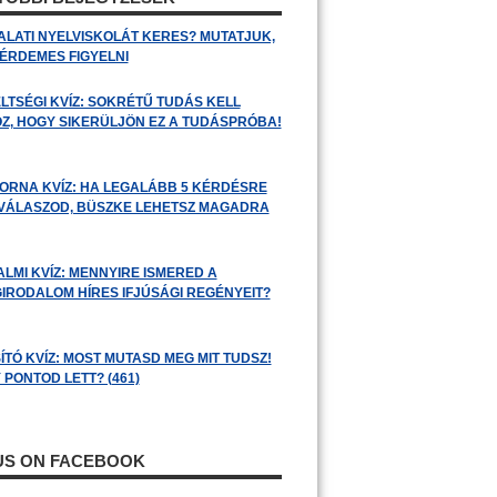
ALATI NYELVISKOLÁT KERES? MUTATJUK,
 ÉRDEMES FIGYELNI
LTSÉGI KVÍZ: SOKRÉTŰ TUDÁS KELL
Z, HOGY SIKERÜLJÖN EZ A TUDÁSPRÓBA!
ORNA KVÍZ: HA LEGALÁBB 5 KÉRDÉSRE
 VÁLASZOD, BÜSZKE LEHETSZ MAGADRA
ALMI KVÍZ: MENNYIRE ISMERED A
GIRODALOM HÍRES IFJÚSÁGI REGÉNYEIT?
ÍTÓ KVÍZ: MOST MUTASD MEG MIT TUDSZ!
 PONTOD LETT? (461)
 US ON FACEBOOK