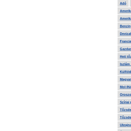
Adó
Amerika
Amerika
Benzin
Devizah
Francia
Gazdas
Heti tő
Iszlám
Külföld
Magyar
Mol-IN
Oroszo
Szíriai
Tőzsde 
Tőzsde 
Ukrajn