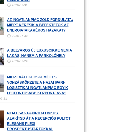
2026-07-31
AZ INGATLANPIAC ZÖLD FORDULATA:
MIÉRT KERESIK A BEFEKTETŐK AZ
ENERGIATAKARÉKOS HÁZAKAT?
2026-07-30
A BELVÁROS ÚJ LUXUSCIKKE NEM A
LAKÁS, HANEM A PARKOLÓHELY
2026-07-29
MIÉRT VÁLT KECSKEMÉT ÉS
VONZÁSKÖRZETE A HAZAI IPARI-
LOGISZTIKAI INGATLANPIAC EGYIK
LEGFONTOSABB KÖZPONTJÁVÁ?
07-21
NEM CSAK PAPÍRHALOM: ÍGY
ALAKÍTSD ÁT A RECEPCIÓS PULTOT
ELEGÁNS PLEXI
PROSPEKTUSTARTÓKKAL