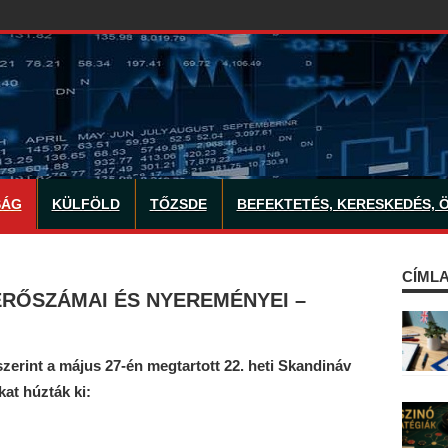
SÁG
KÜLFÖLD
TŐZSDE
BEFEKTETÉS, KERESKEDÉS, 
CÍMLA
ERŐSZÁMAI ÉS NYEREMÉNYEI –
szerint a május 27-én megtartott 22. heti Skandináv
at húzták ki: