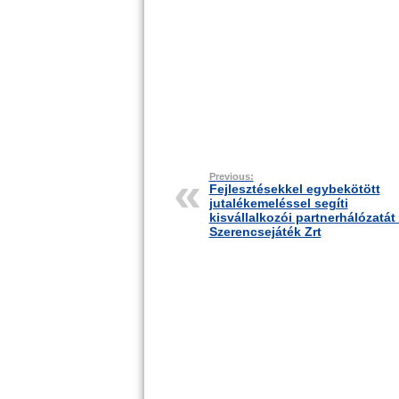
Previous:
Fejlesztésekkel egybekötött
jutalékemeléssel segíti
kisvállalkozói partnerhálózatát
Szerencsejáték Zrt