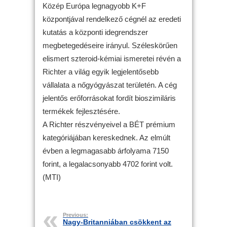
Közép Európa legnagyobb K+F
központjával rendelkező cégnél az eredeti
kutatás a központi idegrendszer
megbetegedéseire irányul. Széleskörűen
elismert szteroid-kémiai ismeretei révén a
Richter a világ egyik legjelentősebb
vállalata a nőgyógyászat területén. A cég
jelentős erőforrásokat fordít bioszimiláris
termékek fejlesztésére.
A Richter részvényeivel a BÉT prémium
kategóriájában kereskednek. Az elmúlt
évben a legmagasabb árfolyama 7150
forint, a legalacsonyabb 4702 forint volt.
(MTI)
Previous:
Nagy-Britanniában csökkent az