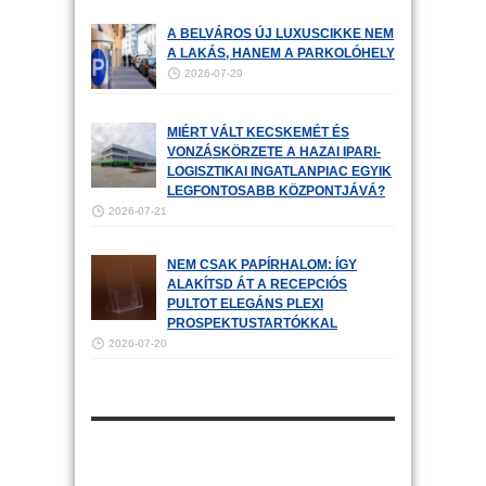
A BELVÁROS ÚJ LUXUSCIKKE NEM
A LAKÁS, HANEM A PARKOLÓHELY
2026-07-29
MIÉRT VÁLT KECSKEMÉT ÉS
VONZÁSKÖRZETE A HAZAI IPARI-
LOGISZTIKAI INGATLANPIAC EGYIK
LEGFONTOSABB KÖZPONTJÁVÁ?
2026-07-21
NEM CSAK PAPÍRHALOM: ÍGY
ALAKÍTSD ÁT A RECEPCIÓS
PULTOT ELEGÁNS PLEXI
PROSPEKTUSTARTÓKKAL
2026-07-20