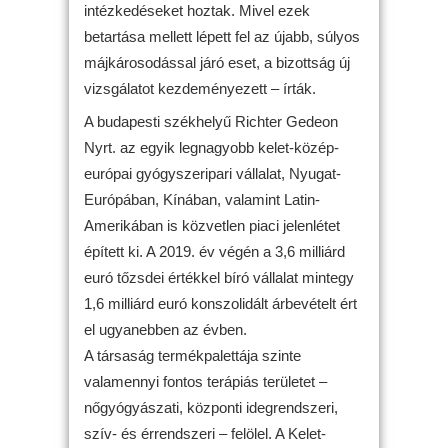
intézkedéseket hoztak. Mivel ezek
betartása mellett lépett fel az újabb, súlyos
májkárosodással járó eset, a bizottság új
vizsgálatot kezdeményezett – írták.
A budapesti székhelyű Richter Gedeon
Nyrt. az egyik legnagyobb kelet-közép-
európai gyógyszeripari vállalat, Nyugat-
Európában, Kínában, valamint Latin-
Amerikában is közvetlen piaci jelenlétet
épített ki. A 2019. év végén a 3,6 milliárd
euró tőzsdei értékkel bíró vállalat mintegy
1,6 milliárd euró konszolidált árbevételt ért
el ugyanebben az évben.
A társaság termékpalettája szinte
valamennyi fontos terápiás területet –
nőgyógyászati, központi idegrendszeri,
szív- és érrendszeri – felölel. A Kelet-