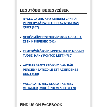
LEGUTÓBBI BEJEGYZÉSEK
NYOLC GYORS KVÍZ KÉRDÉS: VAN PÁR
PERCED? JÁTSZD LE EZT AZ IZGALMAS
QUIZT (667)
NEHÉZ MŰVELTSÉGI KVÍZ: 8/8-RA CSAK A
ZSENIK KÉPESEK (602)
ELMEBŐVÍTŐ KVÍZ: MOST MUTASD MEG MIT
TUDSZ! HÁNY PONTOD LETT? (780)
AGYKARBANTARTÓ KVÍZ: VAN PÁR
PERCED? JÁTSZD LE EZT AZ ÉRDEKES
QUIZT (518)
VÁLLALATI NYELVISKOLÁT KERES?
MUTATJUK, MIRE ÉRDEMES FIGYELNI
FIND US ON FACEBOOK