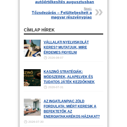
autóértékesítés augusztusban
Next:
Tőzsdezárás – Felülteljesített a
magyar részvénypiac
CÍMLAP HÍREK
VÁLLALATI NYELVISKOLÁT
KERES? MUTATJUK, MIRE
ÉRDEMES FIGYELNI
2026-08-07
KASZINÓ STRATÉGIÁK:
MÓDSZEREK, ALAPELVEK ÉS
TUDATOS JÁTÉK KEZDŐKNEK
2026-07-31
AZ INGATLANPIAC ZÖLD
FORDULATA: MIÉRT KERESIK A
BEFEKTETŐK AZ
ENERGIATAKARÉKOS HÁZAKAT?
2026-07-30