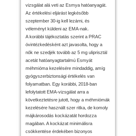
vizsgálat alá veti az Esmya hatóanyagát.
Az értékelési eljárást legkésőbb
szeptember 30-ig kell lezárni, és
véleményt küldeni az EMA-nak.
A korábbi tájékoztatás szerint a PRAC
óvintézkedésként azt javasolta, hogy a
nők ne szedjék tovább az 5 mg uliprisztál
acetát hatóanyagtartalmú Esmyát
méhmióma kezelésére mindaddig, amíg
gyógyszerbiztonsági értékelés van
folyamatban. Egy korábbi, 2018-ban
lefolytatott EMA-vizsgálat arra a
következtetésre jutott, hogy a méhmiómák
kezelésére használt szer ritka, de komoly
májkárosodás kockázatát hordozza
magában. A kockázat minimálisra
csökkentése érdekében bizonyos