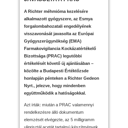
A Richter méhmióma kezelésére
alkalmazott gyógyszere, az Esmya
forgalombahozatali engedélyének
visszavonását javasolta az Európai
Gyógyszerügynökség (EMA)
Farmakovigilancia Kockázatértékelő
Bizottsága (PRAC) legutóbbi
értékelését követő új ajánlásában –
közölte a Budapesti Értéktőzsde
honlapján pénteken a Richter Gedeon
Nyrt., jelezve, hogy mindenben
együttműködik a hatóságokkal.
Azt írták: miután a PRAC valamennyi
rendelkezésre álló dokumentum
elemzését elvégezte, az 5 milligramm
uliprisztál acetát tartalmú készítmények