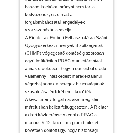
haszon-kockázat arányát nem tartja
kedvezőnek, és emiatt a
forgalombahozatali engedélyek
visszavonását javasolja.
A Richter az Emberi Felhasználásra Szánt
Gyógyszerkészítmények Bizottságának
(CHMP) véglegesítő döntéséig szorosan
együttműködik a PRAC munkatársaival
annak érdekében, hogy a döntésből eredő
valamennyi intézkedést maradéktalanul
végrehajtsanak a betegek biztonságának
szavatolása érdekében – közölték.
A készítmény forgalmazását még idén
márciusban kellett felfüggeszteni. A Richter
akkori közleménye szerint a PRAC a
március 9-12. között megtartott ülését
követően döntött úgy, hogy biztonsági