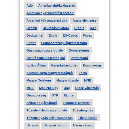
Adó
Amerikai elnökválasztás
Amerikai gyorsjelentési szezon
Amerikai költségvetési vita
Arany elemzése
Benzin
Beutazási tilalom
Ciprus
DAX
Devizahitel
Ebola
EU-Csúcs
Forex
Forint
Franciaországi légikatasztrófa
Gazdasági összefoglaló
Gyorsjelentés
Heti tőzsdei összefoglaló
Internetadó
Iszlám Állam
Kereskedési ötlet
Koronavírus
Külföldi sajtó Magyarországról
Lottó
Magyar Telekom
Magyar tőzsde
MNB
MOL
Mol-INA-ügy
Olaj
Olasz választás
Oroszország
OTP
Richter
Szíriai polgárháború
Technikai elemzés
Tőzsde - Heti összefoglaló
Tőzsdenyitás
Tőzsde nyitás előtti várakozás
Tőzsdezárás
Ukrajna
Ukrajnai háború
Ukrán válság