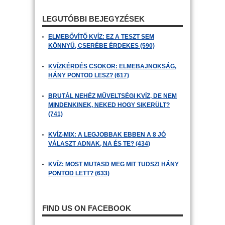
LEGUTÓBBI BEJEGYZÉSEK
ELMEBŐVÍTŐ KVÍZ: EZ A TESZT SEM
KÖNNYŰ, CSERÉBE ÉRDEKES (590)
KVÍZKÉRDÉS CSOKOR: ELMEBAJNOKSÁG,
HÁNY PONTOD LESZ? (617)
BRUTÁL NEHÉZ MŰVELTSÉGI KVÍZ, DE NEM
MINDENKINEK, NEKED HOGY SIKERÜLT?
(741)
KVÍZ-MIX: A LEGJOBBAK EBBEN A 8 JÓ
VÁLASZT ADNAK, NA ÉS TE? (434)
KVÍZ: MOST MUTASD MEG MIT TUDSZ! HÁNY
PONTOD LETT? (633)
FIND US ON FACEBOOK