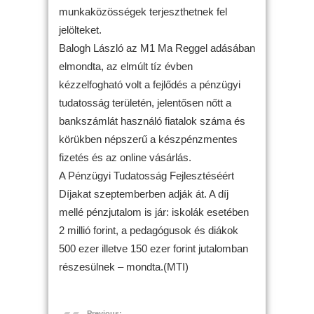
munkaközösségek terjeszthetnek fel
jelölteket.
Balogh László az M1 Ma Reggel adásában
elmondta, az elmúlt tíz évben
kézzelfogható volt a fejlődés a pénzügyi
tudatosság területén, jelentősen nőtt a
bankszámlát használó fiatalok száma és
körükben népszerű a készpénzmentes
fizetés és az online vásárlás.
A Pénzügyi Tudatosság Fejlesztéséért
Díjakat szeptemberben adják át. A díj
mellé pénzjutalom is jár: iskolák esetében
2 millió forint, a pedagógusok és diákok
500 ezer illetve 150 ezer forint jutalomban
részesülnek – mondta.(MTI)
Previous: