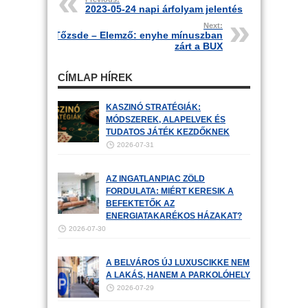
2023-05-24 napi árfolyam jelentés
Next:
Tőzsde – Elemző: enyhe mínuszban
zárt a BUX
CÍMLAP HÍREK
KASZINÓ STRATÉGIÁK:
MÓDSZEREK, ALAPELVEK ÉS
TUDATOS JÁTÉK KEZDŐKNEK
2026-07-31
AZ INGATLANPIAC ZÖLD
FORDULATA: MIÉRT KERESIK A
BEFEKTETŐK AZ
ENERGIATAKARÉKOS HÁZAKAT?
2026-07-30
A BELVÁROS ÚJ LUXUSCIKKE NEM
A LAKÁS, HANEM A PARKOLÓHELY
2026-07-29