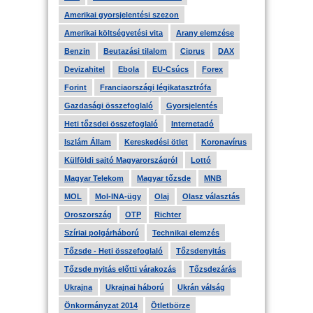
Amerikai gyorsjelentési szezon
Amerikai költségvetési vita
Arany elemzése
Benzin
Beutazási tilalom
Ciprus
DAX
Devizahitel
Ebola
EU-Csúcs
Forex
Forint
Franciaországi légikatasztrófa
Gazdasági összefoglaló
Gyorsjelentés
Heti tőzsdei összefoglaló
Internetadó
Iszlám Állam
Kereskedési ötlet
Koronavírus
Külföldi sajtó Magyarországról
Lottó
Magyar Telekom
Magyar tőzsde
MNB
MOL
Mol-INA-ügy
Olaj
Olasz választás
Oroszország
OTP
Richter
Szíriai polgárháború
Technikai elemzés
Tőzsde - Heti összefoglaló
Tőzsdenyitás
Tőzsde nyitás előtti várakozás
Tőzsdezárás
Ukrajna
Ukrajnai háború
Ukrán válság
Önkormányzat 2014
Ötletbörze