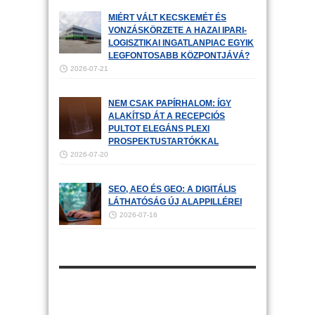
MIÉRT VÁLT KECSKEMÉT ÉS
VONZÁSKÖRZETE A HAZAI IPARI-
LOGISZTIKAI INGATLANPIAC EGYIK
LEGFONTOSABB KÖZPONTJÁVÁ?
2026-07-21
NEM CSAK PAPÍRHALOM: ÍGY
ALAKÍTSD ÁT A RECEPCIÓS
PULTOT ELEGÁNS PLEXI
PROSPEKTUSTARTÓKKAL
2026-07-20
SEO, AEO ÉS GEO: A DIGITÁLIS
LÁTHATÓSÁG ÚJ ALAPPILLÉREI
2026-07-16