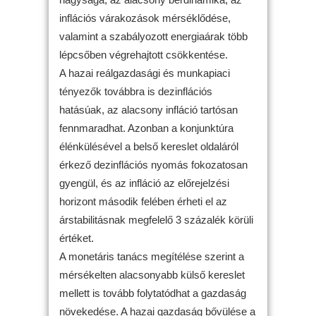
inflációs várakozások mérséklődése,
valamint a szabályozott energiaárak több
lépcsőben végrehajtott csökkentése.
A hazai reálgazdasági és munkapiaci
tényezők továbbra is dezinflációs
hatásúak, az alacsony infláció tartósan
fennmaradhat. Azonban a konjunktúra
élénkülésével a belső kereslet oldaláról
érkező dezinflációs nyomás fokozatosan
gyengül, és az infláció az előrejelzési
horizont második felében érheti el az
árstabilitásnak megfelelő 3 százalék körüli
értéket.
A monetáris tanács megítélése szerint a
mérsékelten alacsonyabb külső kereslet
mellett is tovább folytatódhat a gazdaság
növekedése. A hazai gazdaság bővülése a