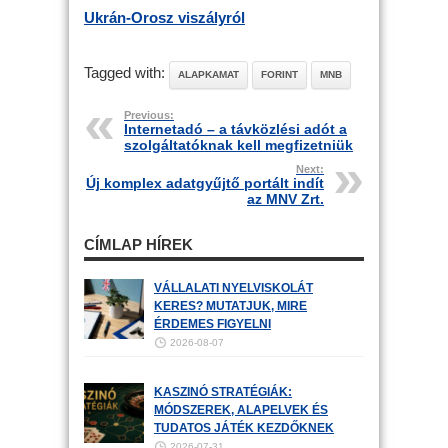
Ukrán-Orosz viszályról
Tagged with:
ALAPKAMAT
FORINT
MNB
Previous:
Internetadó – a távközlési adót a
szolgáltatóknak kell megfizetniük
Next:
Új komplex adatgyűjtő portált indít
az MNV Zrt.
CÍMLAP HÍREK
VÁLLALATI NYELVISKOLÁT
KERES? MUTATJUK, MIRE
ÉRDEMES FIGYELNI
2026-08-07
KASZINÓ STRATÉGIÁK:
MÓDSZEREK, ALAPELVEK ÉS
TUDATOS JÁTÉK KEZDŐKNEK
2026-07-31