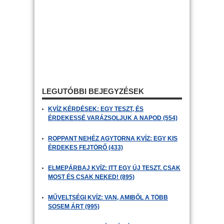
LEGUTÓBBI BEJEGYZÉSEK
KVÍZ KÉRDÉSEK: EGY TESZT, ÉS
ÉRDEKESSÉ VARÁZSOLJUK A NAPOD (554)
ROPPANT NEHÉZ AGYTORNA KVÍZ: EGY KIS
ÉRDEKES FEJTÖRŐ (433)
ELMEPÁRBAJ KVÍZ: ITT EGY ÚJ TESZT. CSAK
MOST ÉS CSAK NEKED! (895)
MŰVELTSÉGI KVÍZ: VAN, AMIBŐL A TÖBB
SOSEM ÁRT (995)