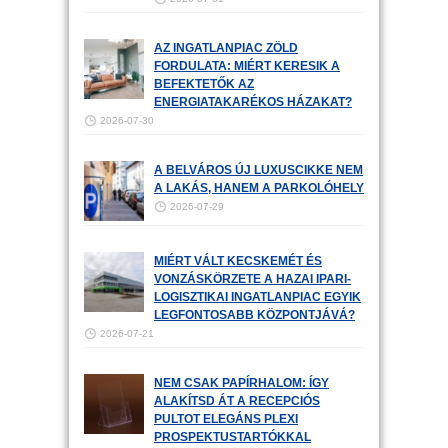
AZ INGATLANPIAC ZÖLD
FORDULATA: MIÉRT KERESIK A
BEFEKTETŐK AZ
ENERGIATAKARÉKOS HÁZAKAT?
2026-07-30
A BELVÁROS ÚJ LUXUSCIKKE NEM
A LAKÁS, HANEM A PARKOLÓHELY
2026-07-29
MIÉRT VÁLT KECSKEMÉT ÉS
VONZÁSKÖRZETE A HAZAI IPARI-
LOGISZTIKAI INGATLANPIAC EGYIK
LEGFONTOSABB KÖZPONTJÁVÁ?
2026-07-21
NEM CSAK PAPÍRHALOM: ÍGY
ALAKÍTSD ÁT A RECEPCIÓS
PULTOT ELEGÁNS PLEXI
PROSPEKTUSTARTÓKKAL