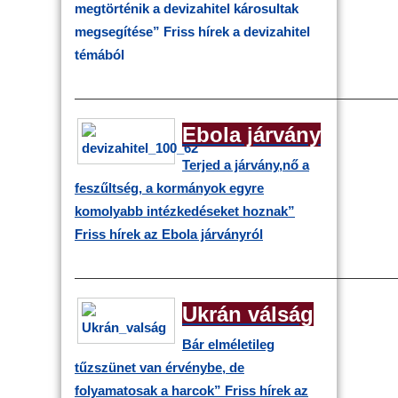
megtörténik a devizahitel károsultak
megsegítése”
Friss hírek a devizahitel
témából
————————————————————————
Ebola járvány
Terjed a járvány,nő a
feszűltség, a kormányok egyre
komolyabb intézkedéseket hoznak”
Friss hírek az Ebola járványról
————————————————————————
Ukrán válság
Bár elméletileg
tűzszünet van érvénybe, de
folyamatosak a harcok”
Friss hírek az