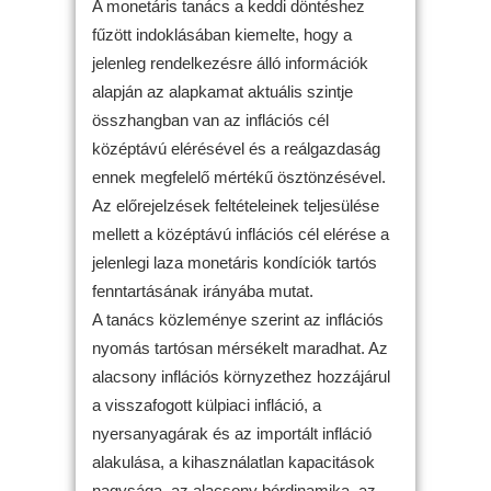
A monetáris tanács a keddi döntéshez
fűzött indoklásában kiemelte, hogy a
jelenleg rendelkezésre álló információk
alapján az alapkamat aktuális szintje
összhangban van az inflációs cél
középtávú elérésével és a reálgazdaság
ennek megfelelő mértékű ösztönzésével.
Az előrejelzések feltételeinek teljesülése
mellett a középtávú inflációs cél elérése a
jelenlegi laza monetáris kondíciók tartós
fenntartásának irányába mutat.
A tanács közleménye szerint az inflációs
nyomás tartósan mérsékelt maradhat. Az
alacsony inflációs környzethez hozzájárul
a visszafogott külpiaci infláció, a
nyersanyagárak és az importált infláció
alakulása, a kihasználatlan kapacitások
nagysága, az alacsony bérdinamika, az