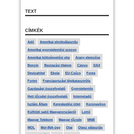
TEXT
CÍMKÉK
Adó
Amerikai elnökválasztás
Amerikai gyorsjelentési szezon
Amerikai költségvetési vita
Arany elemzése
Benzin
Beutazási tilalom
Ciprus
DAX
Devizahitel
Ebola
EU-Csúcs
Forex
Forint
Franciaországi légikatasztrófa
Gazdasági összefoglaló
Gyorsjelentés
Heti tőzsdei összefoglaló
Internetadó
Iszlám Állam
Kereskedési ötlet
Koronavírus
Külföldi sajtó Magyarországról
Lottó
Magyar Telekom
Magyar tőzsde
MNB
MOL
Mol-INA-ügy
Olaj
Olasz választás