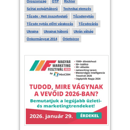
Oroszország
OTP
Richter
Szíriai polgárháború
Technikai elemzés
Tőzsde - Heti összefoglaló
Tőzsdenyitás
Tőzsde nyitás előtti várakozás
Tőzsdezárás
Ukrajna
Ukrajnai háború
Ukrán válság
Önkormányzat 2014
Ötletbörze