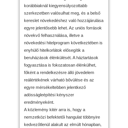
korábbiaknál kiegyensúlyozottabb
szerkezetben valósulhat meg, és a belső
kereslet növekedéshez való hozzájárulása
egyre jelentősebb lehet. Az uniós források
növekvő felhasználása, illetve a
növekedési hitelprogram következtében is
enyhülő hitelkorlátok elősegítik a
beruházások élénkülését. A háztartások
fogyasztása is fokozatosan élénkülhet,
főként a rendelkezésre álló jövedelem
reálértékének várható bővülése és az
egyre mérsékeltebben jelentkező
adósságleépítési kényszer
eredményeként.
A közlemény kitér arra is, hogy a
nemzetközi befektetői hangulat többnyire
kedvezőtlenül alakult az elmúlt hónapban,