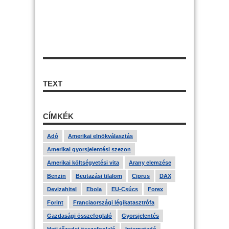
TEXT
CÍMKÉK
Adó
Amerikai elnökválasztás
Amerikai gyorsjelentési szezon
Amerikai költségvetési vita
Arany elemzése
Benzin
Beutazási tilalom
Ciprus
DAX
Devizahitel
Ebola
EU-Csúcs
Forex
Forint
Franciaországi légikatasztrófa
Gazdasági összefoglaló
Gyorsjelentés