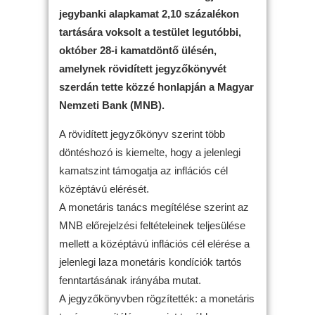
jegybanki alapkamat 2,10 százalékon
tartására voksolt a testület legutóbbi,
október 28-i kamatdöntő ülésén,
amelynek rövidített jegyzőkönyvét
szerdán tette közzé honlapján a Magyar
Nemzeti Bank (MNB).
A rövidített jegyzőkönyv szerint több
döntéshozó is kiemelte, hogy a jelenlegi
kamatszint támogatja az inflációs cél
középtávú elérését.
A monetáris tanács megítélése szerint az
MNB előrejelzési feltételeinek teljesülése
mellett a középtávú inflációs cél elérése a
jelenlegi laza monetáris kondíciók tartós
fenntartásának irányába mutat.
A jegyzőkönyvben rögzítették: a monetáris