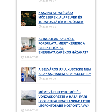
2026-08-07
KASZINÓ STRATÉGIÁK:
MÓDSZEREK, ALAPELVEK ÉS
TUDATOS JÁTÉK KEZDŐKNEK
2026-07-31
AZ INGATLANPIAC ZÖLD
FORDULATA: MIÉRT KERESIK A
BEFEKTETŐK AZ
ENERGIATAKARÉKOS HÁZAKAT?
2026-07-30
A BELVÁROS ÚJ LUXUSCIKKE NEM
A LAKÁS, HANEM A PARKOLÓHELY
2026-07-29
MIÉRT VÁLT KECSKEMÉT ÉS
VONZÁSKÖRZETE A HAZAI IPARI-
LOGISZTIKAI INGATLANPIAC EGYIK
LEGFONTOSABB KÖZPONTJÁVÁ?
2026-07-21