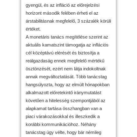
gyengül, és az infláció az előrejelzési
horizont második felében érheti el az
árstabilitásnak megfelelő, 3 százalék körüli
értéket.
A monetáris tanács megítélése szerint az
aktuális kamatszint támogatja az inflációs
cél középtávú elérését és biztosítja a
reálgazdaság ennek megfelelő mértékű
ösztönzését, ezért nem látja indokoltnak
annak megváltoztatását. Több tanácstag
hangsúlyozta, hogy az elmúlt hónapokban
alkalmazott előretekintő iránymutatást
követően a hitelesség szempontjából az
alapkamat tartása összhangban van a
piaci várakozásokkal és illeszkedik a
korábbi kommunikációhoz. Néhány
tanácstag úgy vélte, hogy bár némileg