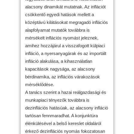
alacsony dinamikát mutatnak. Az inflációt
csökkentő egyedi hatások mellett a
középtávú kilátásokat megragadó inflációs
alapfolyamat mutatók továbbra is
mérsékelt inflációs nyomást jeleznek,
amihez hozzájárul a visszafogott külpiaci
infláció, a nyersanyagárak és az importált
infláció alakulása, a kihasználatlan
kapacitások nagysága, az alacsony
bérdinamika, az inflációs várakozások
mérséklődése.
A tanács szerint a hazai reálgazdasági és
munkapiaci tényezők továbbra is
dezinflációs hatásúak, az alacsony infláció
tartósan fennmaradhat. A konjunktúra
élénkülésével a belső kereslet oldaláról
érkező dezinflációs nyomás fokozatosan