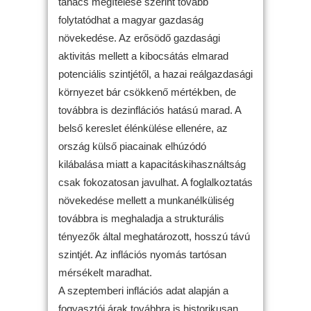
tanács megítélése szerint tovább
folytatódhat a magyar gazdaság
növekedése. Az erősödő gazdasági
aktivitás mellett a kibocsátás elmarad
potenciális szintjétől, a hazai reálgazdasági
környezet bár csökkenő mértékben, de
továbbra is dezinflációs hatású marad. A
belső kereslet élénkülése ellenére, az
ország külső piacainak elhúzódó
kilábalása miatt a kapacitáskihasználtság
csak fokozatosan javulhat. A foglalkoztatás
növekedése mellett a munkanélküliség
továbbra is meghaladja a strukturális
tényezők által meghatározott, hosszú távú
szintjét. Az inflációs nyomás tartósan
mérsékelt maradhat.
A szeptemberi inflációs adat alapján a
fogyasztói árak továbbra is historikusan