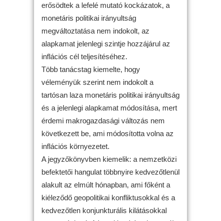
erősödtek a lefelé mutató kockázatok, a
monetáris politikai irányultság
megváltoztatása nem indokolt, az
alapkamat jelenlegi szintje hozzájárul az
inflációs cél teljesítéséhez.
Több tanácstag kiemelte, hogy
véleményük szerint nem indokolt a
tartósan laza monetáris politikai irányultság
és a jelenlegi alapkamat módosítása, mert
érdemi makrogazdasági változás nem
következett be, ami módosította volna az
inflációs környezetet.
A jegyzőkönyvben kiemelik: a nemzetközi
befektetői hangulat többnyire kedvezőtlenül
alakult az elmúlt hónapban, ami főként a
kiéleződő geopolitikai konfliktusokkal és a
kedvezőtlen konjunkturális kilátásokkal