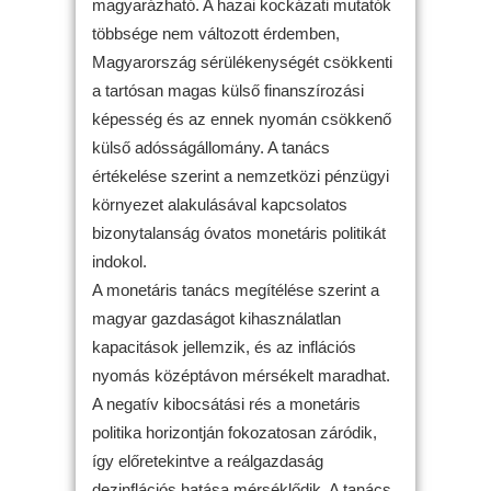
magyarázható. A hazai kockázati mutatók
többsége nem változott érdemben,
Magyarország sérülékenységét csökkenti
a tartósan magas külső finanszírozási
képesség és az ennek nyomán csökkenő
külső adósságállomány. A tanács
értékelése szerint a nemzetközi pénzügyi
környezet alakulásával kapcsolatos
bizonytalanság óvatos monetáris politikát
indokol.
A monetáris tanács megítélése szerint a
magyar gazdaságot kihasználatlan
kapacitások jellemzik, és az inflációs
nyomás középtávon mérsékelt maradhat.
A negatív kibocsátási rés a monetáris
politika horizontján fokozatosan záródik,
így előretekintve a reálgazdaság
dezinflációs hatása mérséklődik. A tanács