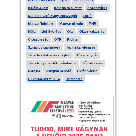
Heti tőzsdei összefoglaló
Internetadó
Iszlám Állam
Kereskedési ötlet
Koronavírus
Külföldi sajtó Magyarországról
Lottó
Magyar Telekom
Magyar tőzsde
MNB
MOL
Mol-INA-ügy
Olaj
Olasz választás
Oroszország
OTP
Richter
Szíriai polgárháború
Technikai elemzés
Tőzsde - Heti összefoglaló
Tőzsdenyitás
Tőzsde nyitás előtti várakozás
Tőzsdezárás
Ukrajna
Ukrajnai háború
Ukrán válság
Önkormányzat 2014
Ötletbörze