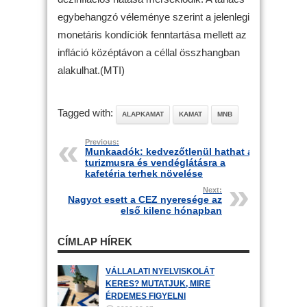
egybehangzó véleménye szerint a jelenlegi
monetáris kondíciók fenntartása mellett az
infláció középtávon a céllal összhangban
alakulhat.(MTI)
Tagged with:
ALAPKAMAT
KAMAT
MNB
Previous:
Munkaadók: kedvezőtlenül hathat a
turizmusra és vendéglátásra a
kafetéria terhek növelése
Next:
Nagyot esett a CEZ nyeresége az
első kilenc hónapban
CÍMLAP HÍREK
VÁLLALATI NYELVISKOLÁT
KERES? MUTATJUK, MIRE
ÉRDEMES FIGYELNI