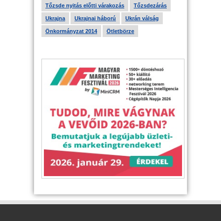
Tőzsde nyitás előtti várakozás
Tőzsdezárás
Ukrajna
Ukrajnai háború
Ukrán válság
Önkormányzat 2014
Ötletbörze