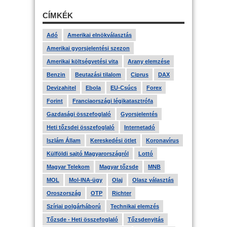
CÍMKÉK
Adó
Amerikai elnökválasztás
Amerikai gyorsjelentési szezon
Amerikai költségvetési vita
Arany elemzése
Benzin
Beutazási tilalom
Ciprus
DAX
Devizahitel
Ebola
EU-Csúcs
Forex
Forint
Franciaországi légikatasztrófa
Gazdasági összefoglaló
Gyorsjelentés
Heti tőzsdei összefoglaló
Internetadó
Iszlám Állam
Kereskedési ötlet
Koronavírus
Külföldi sajtó Magyarországról
Lottó
Magyar Telekom
Magyar tőzsde
MNB
MOL
Mol-INA-ügy
Olaj
Olasz választás
Oroszország
OTP
Richter
Szíriai polgárháború
Technikai elemzés
Tőzsde - Heti összefoglaló
Tőzsdenyitás