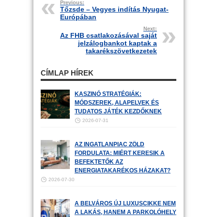
Previous:
Tőzsde – Vegyes indítás Nyugat-
Európában
Next:
Az FHB csatlakozásával saját
jelzálogbankot kaptak a
takarékszövetkezetek
CÍMLAP HÍREK
KASZINÓ STRATÉGIÁK:
MÓDSZEREK, ALAPELVEK ÉS
TUDATOS JÁTÉK KEZDŐKNEK
2026-07-31
AZ INGATLANPIAC ZÖLD
FORDULATA: MIÉRT KERESIK A
BEFEKTETŐK AZ
ENERGIATAKARÉKOS HÁZAKAT?
2026-07-30
A BELVÁROS ÚJ LUXUSCIKKE NEM
A LAKÁS, HANEM A PARKOLÓHELY