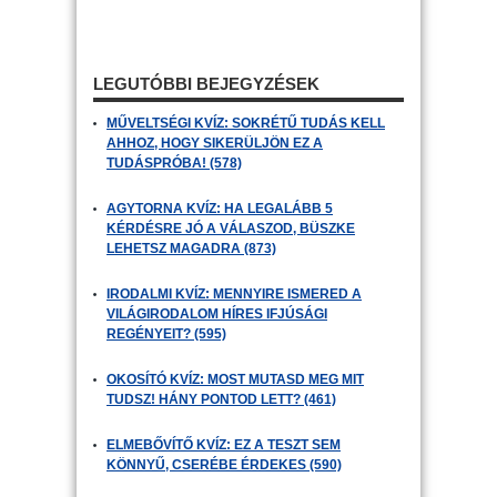
LEGUTÓBBI BEJEGYZÉSEK
MŰVELTSÉGI KVÍZ: SOKRÉTŰ TUDÁS KELL
AHHOZ, HOGY SIKERÜLJÖN EZ A
TUDÁSPRÓBA! (578)
AGYTORNA KVÍZ: HA LEGALÁBB 5
KÉRDÉSRE JÓ A VÁLASZOD, BÜSZKE
LEHETSZ MAGADRA (873)
IRODALMI KVÍZ: MENNYIRE ISMERED A
VILÁGIRODALOM HÍRES IFJÚSÁGI
REGÉNYEIT? (595)
OKOSÍTÓ KVÍZ: MOST MUTASD MEG MIT
TUDSZ! HÁNY PONTOD LETT? (461)
ELMEBŐVÍTŐ KVÍZ: EZ A TESZT SEM
KÖNNYŰ, CSERÉBE ÉRDEKES (590)