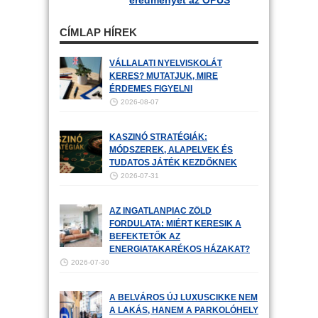
eredményét az OPUS
CÍMLAP HÍREK
VÁLLALATI NYELVISKOLÁT
KERES? MUTATJUK, MIRE
ÉRDEMES FIGYELNI
2026-08-07
KASZINÓ STRATÉGIÁK:
MÓDSZEREK, ALAPELVEK ÉS
TUDATOS JÁTÉK KEZDŐKNEK
2026-07-31
AZ INGATLANPIAC ZÖLD
FORDULATA: MIÉRT KERESIK A
BEFEKTETŐK AZ
ENERGIATAKARÉKOS HÁZAKAT?
2026-07-30
A BELVÁROS ÚJ LUXUSCIKKE NEM
A LAKÁS, HANEM A PARKOLÓHELY