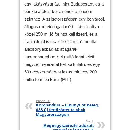
egy lakásvásárlás, mint Budapesten, és a
párizsi árak is közelítenek a londoni
szinthez. A szigetországban egy belvárosi,
átlagos méretű ingatlanért – átszámítva –
közel 250 millió forintot kell fizetni, és a
franciáknál is csak 10-12 millió forinttal
alacsonyabbak az átlagárak.
Luxembourgban is 4 millió forint feletti
négyzetméterárral kell kalkulálni, és egy
50 négyzetméteres lakás mintegy 200
millió forintba kerül.(MTI)
Previous:
Koronavírus – Elhunyt öt beteg,
633 új fertőzöttet találtak
Magyarországon
Next:
Megnégyszerezte adózott