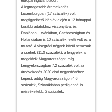
európai ingatlanpiacon.
A legmagasabb áremelkedés
Luxemburgban (17 százalék) volt
megfigyelhető idén év elején a 12 hónappal
korábbi adatokhoz viszonyítva, és
Dániában, Litvániában, Csehországban és
Hollandiában is 10 százalék feletti volt ez a
mutató. A visegrádi négyek közül nemcsak
a csehek (11,9 százalék), a lengyelek is
megelőzik Magyarországot: míg
Lengyelországban 7,2 százalék volt az
árnövekedés 2020 első negyedévéhez
képest, addig Magyarországon 4,6
százalék, Szlovákiában pedig ennél is
mérsékeltebb, 2 százalék.