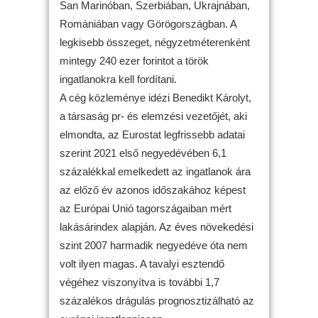
San Marinóban, Szerbiában, Ukrajnában,
Romániában vagy Görögországban. A
legkisebb összeget, négyzetméterenként
mintegy 240 ezer forintot a török
ingatlanokra kell fordítani.
A cég közleménye idézi Benedikt Károlyt,
a társaság pr- és elemzési vezetőjét, aki
elmondta, az Eurostat legfrissebb adatai
szerint 2021 első negyedévében 6,1
százalékkal emelkedett az ingatlanok ára
az előző év azonos időszakához képest
az Európai Unió tagországaiban mért
lakásárindex alapján. Az éves növekedési
szint 2007 harmadik negyedéve óta nem
volt ilyen magas. A tavalyi esztendő
végéhez viszonyítva is további 1,7
százalékos drágulás prognosztizálható az