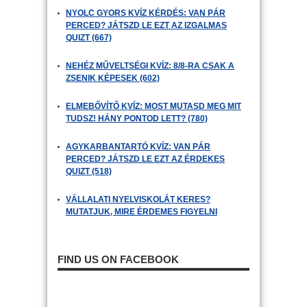
NYOLC GYORS KVÍZ KÉRDÉS: VAN PÁR
PERCED? JÁTSZD LE EZT AZ IZGALMAS
QUIZT (667)
NEHÉZ MŰVELTSÉGI KVÍZ: 8/8-RA CSAK A
ZSENIK KÉPESEK (602)
ELMEBŐVÍTŐ KVÍZ: MOST MUTASD MEG MIT
TUDSZ! HÁNY PONTOD LETT? (780)
AGYKARBANTARTÓ KVÍZ: VAN PÁR
PERCED? JÁTSZD LE EZT AZ ÉRDEKES
QUIZT (518)
VÁLLALATI NYELVISKOLÁT KERES?
MUTATJUK, MIRE ÉRDEMES FIGYELNI
FIND US ON FACEBOOK