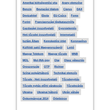
Amerikai költségvetési vita
Arany elemzése
Benzin
Beutazási tilalom
Ciprus
DAX
Devizahitel
Ebola
EU-Csúcs
Forex
Forint
Franciaországi légikatasztrófa
Gazdasági összefoglaló
Gyorsjelentés
Heti tőzsdei összefoglaló
Internetadó
Iszlám Állam
Kereskedési ötlet
Koronavírus
Külföldi sajtó Magyarországról
Lottó
Magyar Telekom
Magyar tőzsde
MNB
MOL
Mol-INA-ügy
Olaj
Olasz választás
Oroszország
OTP
Richter
Szíriai polgárháború
Technikai elemzés
Tőzsde - Heti összefoglaló
Tőzsdenyitás
Tőzsde nyitás előtti várakozás
Tőzsdezárás
Ukrajna
Ukrajnai háború
Ukrán válság
Önkormányzat 2014
Ötletbörze