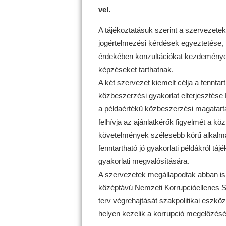
vel.
A tájékoztatásuk szerint a szervezetek 
jogértelmezési kérdések egyeztetése, i
érdekében konzultációkat kezdeményez
képzéseket tarthatnak.
A két szervezet kiemelt célja a fennta
közbeszerzési gyakorlat elterjesztés
a példaértékű közbeszerzési magatart
felhívja az ajánlatkérők figyelmét a kö
követelmények szélesebb körű alkalmaz
fenntartható jó gyakorlati példákról tá
gyakorlati megvalósítására.
A szervezetek megállapodtak abban is
középtávú Nemzeti Korrupcióellenes St
terv végrehajtását szakpolitikai eszköz
helyen kezelik a korrupció megelőzését