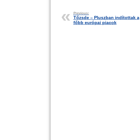
Previous:
Tőzsde – Pluszban indítottak a
főbb európai piacok