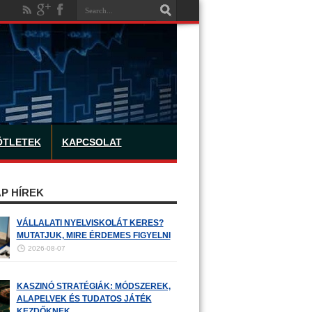
ÖTLETEK
KAPCSOLAT
P HÍREK
VÁLLALATI NYELVISKOLÁT KERES?
MUTATJUK, MIRE ÉRDEMES FIGYELNI
2026-08-07
KASZINÓ STRATÉGIÁK: MÓDSZEREK,
ALAPELVEK ÉS TUDATOS JÁTÉK
KEZDŐKNEK