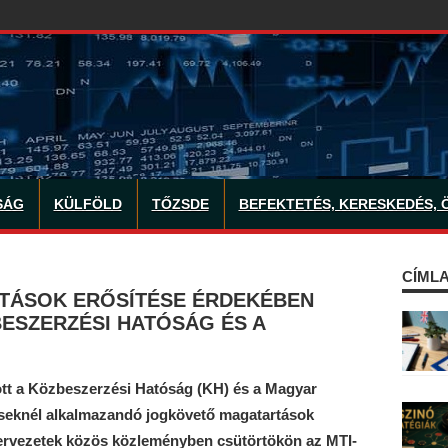
SÁG
KÜLFÖLD
TŐZSDE
BEFEKTETÉS, KERESKEDÉS, 
CÍMLA
TÁSOK ERŐSÍTÉSE ÉRDEKÉBEN
ESZERZÉSI HATÓSÁG ÉS A
tt a Közbeszerzési Hatóság (KH) és a Magyar
eknél alkalmazandó jogkövető magatartások
zervezetek közös közleményben csütörtökön az MTI-