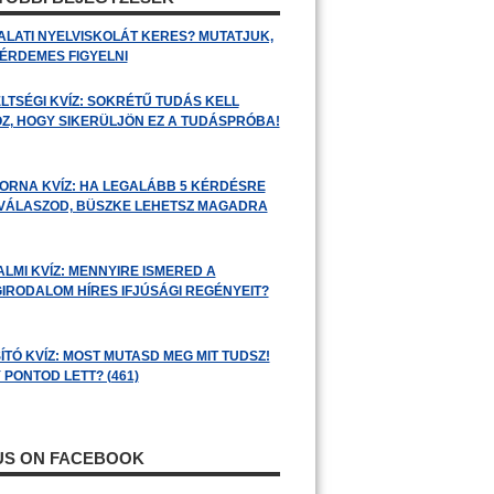
ALATI NYELVISKOLÁT KERES? MUTATJUK,
 ÉRDEMES FIGYELNI
LTSÉGI KVÍZ: SOKRÉTŰ TUDÁS KELL
Z, HOGY SIKERÜLJÖN EZ A TUDÁSPRÓBA!
ORNA KVÍZ: HA LEGALÁBB 5 KÉRDÉSRE
 VÁLASZOD, BÜSZKE LEHETSZ MAGADRA
ALMI KVÍZ: MENNYIRE ISMERED A
GIRODALOM HÍRES IFJÚSÁGI REGÉNYEIT?
ÍTÓ KVÍZ: MOST MUTASD MEG MIT TUDSZ!
 PONTOD LETT? (461)
 US ON FACEBOOK