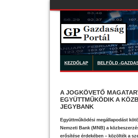
KEZDŐLAP
BELFÖLD -GAZDA
A JOGKÖVETŐ MAGATAR
EGYÜTTMŰKÖDIK A KÖZB
JEGYBANK
Együttműködési megállapodást kötö
Nemzeti Bank (MNB) a közbeszerzés
erősítése érdekében – közölték a s