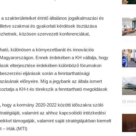
a szakterületeiket érintő általános jogalkalmazási és
lletve szakmai és gyakorlati kérdések tisztázása
hetnek, közösen szervezett konferenciákat,
rtható, különösen a környezetbarát és innovációs
e Magyarországon. Ennek érdekében a KH vállalja, hogy
ások elterjesztése érdekében különböző fórumokon
zbeszerzési eljárások során a fenntarthatósági
ásának előnyeire. Míg a jegybank az általa ismert
jékoztatja a KH-t és törekszik a fenntartható megoldások
2026-
, hogy a kormány 2020-2022 közötti időszakra szóló
ratégiáját, valamint az ahhoz kapcsolódó intézkedési
eikkel támogatják, valamint saját stratégiájukban kiemelt
 – írták.(MTI)