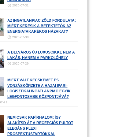
2026-07-31
AZ INGATLANPIAC ZÖLD FORDULATA:
MIÉRT KERESIK A BEFEKTETŐK AZ
ENERGIATAKARÉKOS HÁZAKAT?
2026-07-30
A BELVÁROS ÚJ LUXUSCIKKE NEM A
LAKÁS, HANEM A PARKOLÓHELY
2026-07-29
MIÉRT VÁLT KECSKEMÉT ÉS
VONZÁSKÖRZETE A HAZAI IPARI-
LOGISZTIKAI INGATLANPIAC EGYIK
LEGFONTOSABB KÖZPONTJÁVÁ?
07-21
NEM CSAK PAPÍRHALOM: ÍGY
ALAKÍTSD ÁT A RECEPCIÓS PULTOT
ELEGÁNS PLEXI
PROSPEKTUSTARTÓKKAL