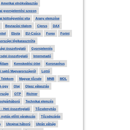
Amerikai elnökválasztás
i gyorsjelentési szezon
i költségvetési vita
Arany elemzése
Beutazási tilalom
Ciprus
DAX
itel
Ebola
EU-Csúcs
Forex
Forint
országi légikatasztrófa
ági összefoglaló
Gyorsjelentés
zsdei összefoglaló
Internetadó
 Állam
Kereskedési ötlet
Koronavírus
i sajtó Magyarországról
Lottó
 Telekom
Magyar tőzsde
MNB
MOL
A-ügy
Olaj
Olasz választás
rszág
OTP
Richter
 polgárháború
Technikai elemzés
- Heti összefoglaló
Tőzsdenyitás
nyitás előtti várakozás
Tőzsdezárás
a
Ukrajnai háború
Ukrán válság