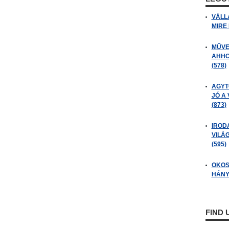
VÁLL
MIRE
MŰVE
AHHO
(578)
AGYT
JÓ A
(873)
IROD
VILÁ
(595)
OKOS
HÁNY
FIND