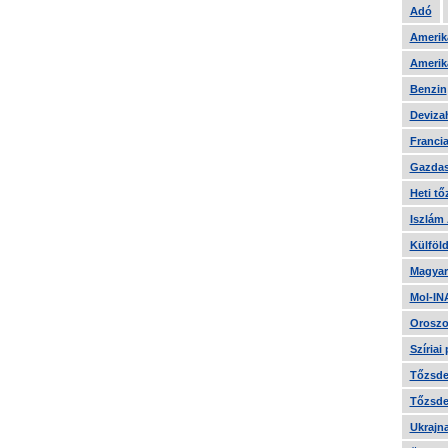
Adó
Amerika
Amerika
Benzin
Devizah
Francia
Gazdas
Heti tő
Iszlám
Külföld
Magyar
Mol-IN
Oroszo
Szíriai
Tőzsde 
Tőzsde 
Ukrajn