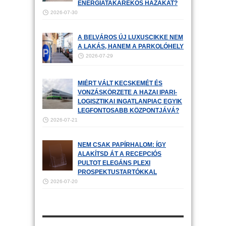
ENERGIATAKARÉKOS HÁZAKAT?
2026-07-30
A BELVÁROS ÚJ LUXUSCIKKE NEM
A LAKÁS, HANEM A PARKOLÓHELY
2026-07-29
MIÉRT VÁLT KECSKEMÉT ÉS
VONZÁSKÖRZETE A HAZAI IPARI-
LOGISZTIKAI INGATLANPIAC EGYIK
LEGFONTOSABB KÖZPONTJÁVÁ?
2026-07-21
NEM CSAK PAPÍRHALOM: ÍGY
ALAKÍTSD ÁT A RECEPCIÓS
PULTOT ELEGÁNS PLEXI
PROSPEKTUSTARTÓKKAL
2026-07-20