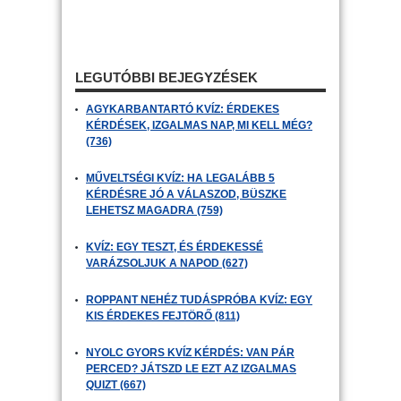
LEGUTÓBBI BEJEGYZÉSEK
AGYKARBANTARTÓ KVÍZ: ÉRDEKES
KÉRDÉSEK, IZGALMAS NAP, MI KELL MÉG?
(736)
MŰVELTSÉGI KVÍZ: HA LEGALÁBB 5
KÉRDÉSRE JÓ A VÁLASZOD, BÜSZKE
LEHETSZ MAGADRA (759)
KVÍZ: EGY TESZT, ÉS ÉRDEKESSÉ
VARÁZSOLJUK A NAPOD (627)
ROPPANT NEHÉZ TUDÁSPRÓBA KVÍZ: EGY
KIS ÉRDEKES FEJTÖRŐ (811)
NYOLC GYORS KVÍZ KÉRDÉS: VAN PÁR
PERCED? JÁTSZD LE EZT AZ IZGALMAS
QUIZT (667)