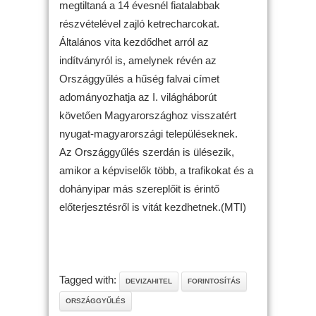
megtiltaná a 14 évesnél fiatalabbak
részvételével zajló ketrecharcokat.
Általános vita kezdődhet arról az
indítványról is, amelynek révén az
Országgyűlés a hűség falvai címet
adományozhatja az I. világháborút
követően Magyarországhoz visszatért
nyugat-magyarországi településeknek.
Az Országgyűlés szerdán is ülésezik,
amikor a képviselők több, a trafikokat és a
dohányipar más szereplőit is érintő
előterjesztésről is vitát kezdhetnek.(MTI)
Tagged with:
DEVIZAHITEL
FORINTOSÍTÁS
ORSZÁGGYŰLÉS