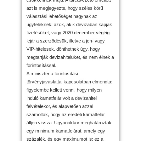
azt is megjegyezte, hogy széles körű
választási lehetőséget hagynak az
ügyfeleknek: azok, akik devizában kapják
fizetésüket, vagy 2020 december végéig
lejár a szerződésük, illetve a jen- vagy
VIP-hitelesek, dönthetnek úgy, hogy
megtartják devizahitelüket, és nem élnek a
forintosítással.
A miniszter a forintosítási
törvényjavaslattal kapcsolatban elmondta:
figyelembe kellett venni, hogy milyen
induló kamatfelár volt a devizahitel
felvételekor, és alapvetően azzal
számoltak, hogy az eredeti kamatfelár
álljon vissza. Ugyanakkor meghatároztak
egy minimum kamatfelárat, amely egy
százalék, és egy maximumot is: ez a