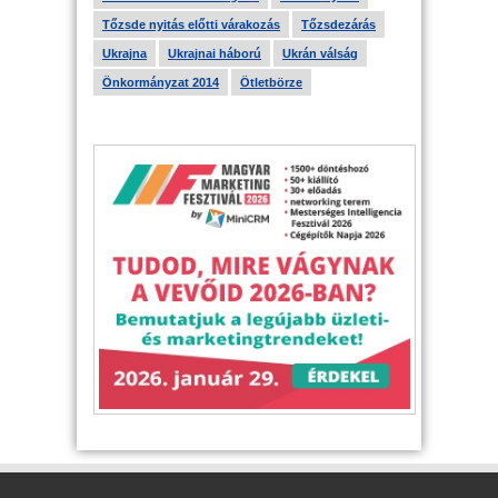
Tőzsde nyitás előtti várakozás
Tőzsdezárás
Ukrajna
Ukrajnai háború
Ukrán válság
Önkormányzat 2014
Ötletbörze