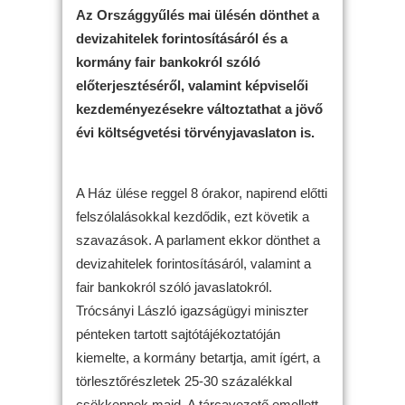
Az Országgyűlés mai ülésén dönthet a
devizahitelek forintosításáról és a
kormány fair bankokról szóló
előterjesztéséről, valamint képviselői
kezdeményezésekre változtathat a jövő
évi költségvetési törvényjavaslaton is.
A Ház ülése reggel 8 órakor, napirend előtti
felszólalásokkal kezdődik, ezt követik a
szavazások. A parlament ekkor dönthet a
devizahitelek forintosításáról, valamint a
fair bankokról szóló javaslatokról.
Trócsányi László igazságügyi miniszter
pénteken tartott sajtótájékoztatóján
kiemelte, a kormány betartja, amit ígért, a
törlesztőrészletek 25-30 százalékkal
csökkennek majd. A tárcavezető emellett