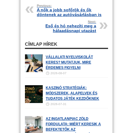
Previous:
A nők a jobb sofőrök és ők
döntenek az autóvásárlásban is
Next:
Eső és hó nehezíti meg a
hálaadásnapi utazást
CÍMLAP HÍREK
VÁLLALATI NYELVISKOLÁT
KERES? MUTATJUK, MIRE
ÉRDEMES FIGYELNI
2026-08-07
KASZINÓ STRATÉGIÁK:
MÓDSZEREK, ALAPELVEK ÉS
TUDATOS JÁTÉK KEZDŐKNEK
2026-07-31
AZ INGATLANPIAC ZÖLD
FORDULATA: MIÉRT KERESIK A
BEFEKTETŐK AZ