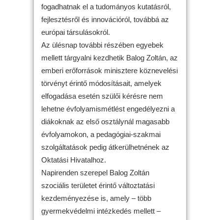
fogadhatnak el a tudományos kutatásról,
fejlesztésről és innovációról, továbbá az
európai társulásokról.
Az ülésnap további részében egyebek
mellett tárgyalni kezdhetik Balog Zoltán, az
emberi erőforrások minisztere köznevelési
törvényt érintő módosításait, amelyek
elfogadása esetén szülői kérésre nem
lehetne évfolyamismétlést engedélyezni a
diákoknak az első osztálynál magasabb
évfolyamokon, a pedagógiai-szakmai
szolgáltatások pedig átkerülhetnének az
Oktatási Hivatalhoz.
Napirenden szerepel Balog Zoltán
szociális területet érintő változtatási
kezdeményezése is, amely – több
gyermekvédelmi intézkedés mellett –