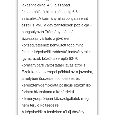
lakáshiteleknél 4,5, a szabad
felhasználású hiteleknél pedig 6,5
százalék. A kormány álláspontja szerint
ezzel is javul a devizahitelesek pozíciója –
hangsúlyozta Trócsányi László.
Szavazás várható a jövő évi
költségvetéshez benyújtott több mint
félezer képviselői módosító indítványról is,
így az azok között szereplő 60-70
kormánypárti változtatási javaslatról is.
Ezek között szerepel például az a javaslat,
amelyben összesen öt fideszes és
kereszténydemokrata politikus százmillió
forintot biztosítana a közérdekű
kéményseprő-ipari közszolgáltatók meg
nem térülő költségeire.
A képviselők a fentieken túl új törvényt