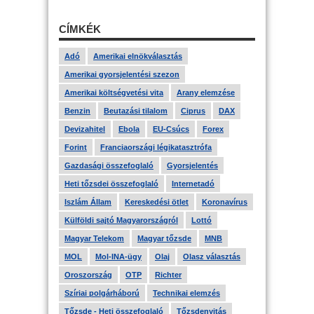
CÍMKÉK
Adó
Amerikai elnökválasztás
Amerikai gyorsjelentési szezon
Amerikai költségvetési vita
Arany elemzése
Benzin
Beutazási tilalom
Ciprus
DAX
Devizahitel
Ebola
EU-Csúcs
Forex
Forint
Franciaországi légikatasztrófa
Gazdasági összefoglaló
Gyorsjelentés
Heti tőzsdei összefoglaló
Internetadó
Iszlám Állam
Kereskedési ötlet
Koronavírus
Külföldi sajtó Magyarországról
Lottó
Magyar Telekom
Magyar tőzsde
MNB
MOL
Mol-INA-ügy
Olaj
Olasz választás
Oroszország
OTP
Richter
Szíriai polgárháború
Technikai elemzés
Tőzsde - Heti összefoglaló
Tőzsdenyitás