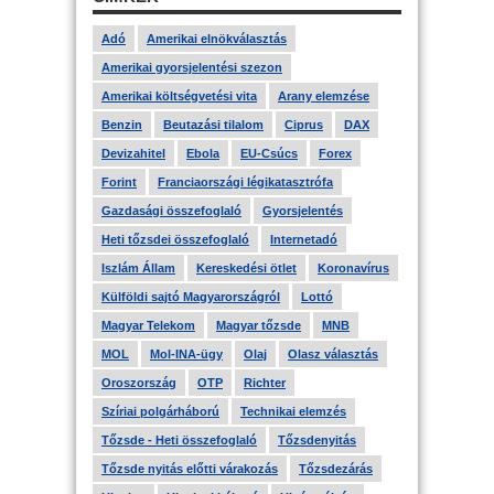
Adó
Amerikai elnökválasztás
Amerikai gyorsjelentési szezon
Amerikai költségvetési vita
Arany elemzése
Benzin
Beutazási tilalom
Ciprus
DAX
Devizahitel
Ebola
EU-Csúcs
Forex
Forint
Franciaországi légikatasztrófa
Gazdasági összefoglaló
Gyorsjelentés
Heti tőzsdei összefoglaló
Internetadó
Iszlám Állam
Kereskedési ötlet
Koronavírus
Külföldi sajtó Magyarországról
Lottó
Magyar Telekom
Magyar tőzsde
MNB
MOL
Mol-INA-ügy
Olaj
Olasz választás
Oroszország
OTP
Richter
Szíriai polgárháború
Technikai elemzés
Tőzsde - Heti összefoglaló
Tőzsdenyitás
Tőzsde nyitás előtti várakozás
Tőzsdezárás