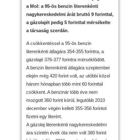
a Mol: a 95-ös benzin literenkénti
nagykereskedelmi árát bruttó 9 forinttal,
a gázolajét pedig 5 forinttal mérsékelte
a társaság szerdán.
A csökkentéssel a 95-ös benzin
literenkénti átlagára 354-355 forintra, a
gázolajé 376-377 forintra mérséklődött.
A benzin literenkénti átlagára szeptember
elején még 420 forint volt, az utóbbi közel
három hónapban több mint 60 forinttal
csökkent. A benzinár több éve nem
mozgott 360 forint körül, legutóbb 2010
december végén kellett 355-356 forintot
fizetni egy literért.
A gázolaj literenkénti nagykereskedelmi
ára szintén évek óta nem volt 380 forint