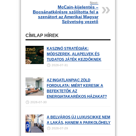
Next:
McCain-kijelentés –
Bocsánatkérésre szólította fel a
szenátort az Amerikai Magyar
Szövetség vezető
CÍMLAP HÍREK
KASZINÓ STRATÉGIÁK:
MÓDSZEREK, ALAPELVEK ÉS
TUDATOS JÁTÉK KEZDŐKNEK
2026-07-31
AZ INGATLANPIAC ZÖLD
FORDULATA: MIÉRT KERESIK A
BEFEKTETŐK AZ
ENERGIATAKARÉKOS HÁZAKAT?
2026-07-30
A BELVÁROS ÚJ LUXUSCIKKE NEM
A LAKÁS, HANEM A PARKOLÓHELY
2026-07-29