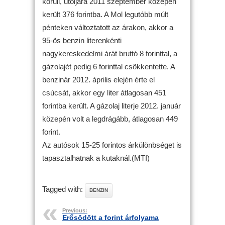
körüli, utoljára 2011 szeptember közepén
került 376 forintba. A Mol legutóbb múlt
pénteken változtatott az árakon, akkor a
95-ös benzin literenkénti
nagykereskedelmi árát bruttó 8 forinttal, a
gázolajét pedig 6 forinttal csökkentette. A
benzinár 2012. április elején érte el
csúcsát, akkor egy liter átlagosan 451
forintba került. A gázolaj literje 2012. január
közepén volt a legdrágább, átlagosan 449
forint.
Az autósok 15-25 forintos árkülönbséget is
tapasztalhatnak a kutaknál.(MTI)
Tagged with:
BENZIN
Previous:
Erősödött a forint árfolyama