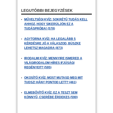
LEGUTÓBBI BEJEGYZÉSEK
MŰVELTSÉGI KVÍZ: SOKRÉTŰ TUDÁS KELL
AHHOZ, HOGY SIKERÜLJÖN EZ A
TUDÁSPRÓBA! (578)
AGYTORNA KVÍZ: HA LEGALÁBB 5
KÉRDÉSRE JÓ A VÁLASZOD, BÜSZKE
LEHETSZ MAGADRA (873)
IRODALMI KVÍZ: MENNYIRE ISMERED A
VILÁGIRODALOM HÍRES IFJÚSÁGI
REGÉNYEIT? (595)
OKOSÍTÓ KVÍZ: MOST MUTASD MEG MIT
TUDSZ! HÁNY PONTOD LETT? (461)
ELMEBŐVÍTŐ KVÍZ: EZ A TESZT SEM
KÖNNYŰ, CSERÉBE ÉRDEKES (590)