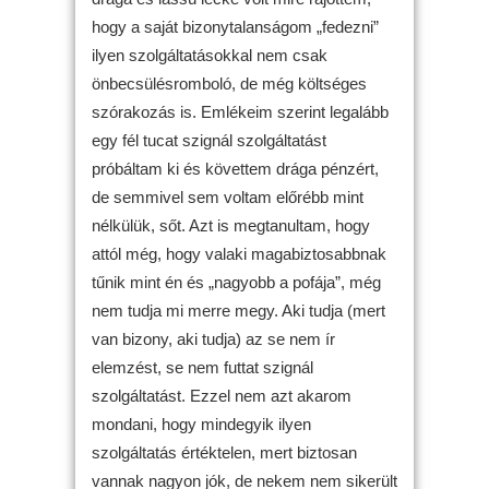
hogy a saját bizonytalanságom „fedezni”
ilyen szolgáltatásokkal nem csak
önbecsülésromboló, de még költséges
szórakozás is. Emlékeim szerint legalább
egy fél tucat szignál szolgáltatást
próbáltam ki és követtem drága pénzért,
de semmivel sem voltam előrébb mint
nélkülük, sőt. Azt is megtanultam, hogy
attól még, hogy valaki magabiztosabbnak
tűnik mint én és „nagyobb a pofája”, még
nem tudja mi merre megy. Aki tudja (mert
van bizony, aki tudja) az se nem ír
elemzést, se nem futtat szignál
szolgáltatást. Ezzel nem azt akarom
mondani, hogy mindegyik ilyen
szolgáltatás értéktelen, mert biztosan
vannak nagyon jók, de nekem nem sikerült