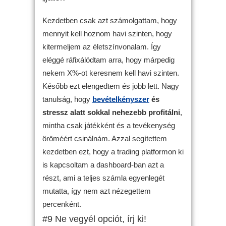
Kezdetben csak azt számolgattam, hogy
mennyit kell hoznom havi szinten, hogy
kitermeljem az életszínvonalam. Így
eléggé ráfixálódtam arra, hogy márpedig
nekem X%-ot keresnem kell havi szinten.
Később ezt elengedtem és jobb lett. Nagy
tanulság, hogy
bevételkényszer
és
stressz alatt sokkal nehezebb profitálni
,
mintha csak játékként és a tevékenység
öröméért csinálnám. Azzal segítettem
kezdetben ezt, hogy a trading platformon ki
is kapcsoltam a dashboard-ban azt a
részt, ami a teljes számla egyenlegét
mutatta, így nem azt nézegettem
percenként.
#9 Ne vegyél opciót, írj ki!