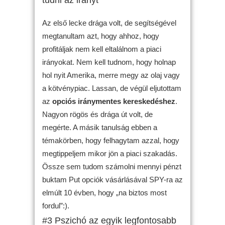
tudni az irányt
Az első lecke drága volt, de segítségével
megtanultam azt, hogy ahhoz, hogy
profitáljak nem kell eltalálnom a piaci
irányokat. Nem kell tudnom, hogy holnap
hol nyit Amerika, merre megy az olaj vagy
a kötvénypiac. Lassan, de végül eljutottam
az
opciós iránymentes kereskedéshez
.
Nagyon rögös és drága út volt, de
megérte. A másik tanulság ebben a
témakörben, hogy felhagytam azzal, hogy
megtippeljem mikor jön a piaci szakadás.
Össze sem tudom számolni mennyi pénzt
buktam Put opciók vásárlásával SPY-ra az
elmúlt 10 évben, hogy „na biztos most
fordul”:).
#3 Pszichó az egyik legfontosabb