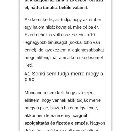
el, hátha tanulsz belőle valamit.
Aki kereskedik, az tudja, hogy az ember
egy halom hibát követ el, mire célba ér.
Ezért nehéz is volt összeszedni a 10
legnagyobb tanulságot (sokkal több van
ennél), de igyekeztem a legfontosabbakat
megemlíteni, már ami a kereskedésemet
illeti.
#1 Senki sem tudja merre megy a
piac
Mondanom sem kell, hogy az elején
elhittem, hogy vannak akik tudják merre
megy a piac, hiszen ha nem így lenne,
akkor nem létezne ennyi
szignál
szolgáltatás és fizetős elemzés
. Nagyon
drága és lassú lecke volt mire rájöttem,