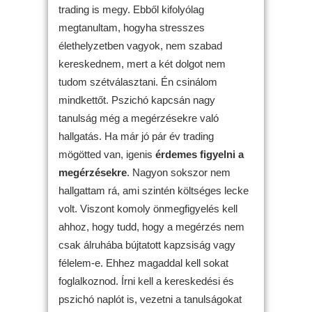
trading is megy. Ebből kifolyólag
megtanultam, hogyha stresszes
élethelyzetben vagyok, nem szabad
kereskednem, mert a két dolgot nem
tudom szétválasztani. Én csinálom
mindkettőt. Pszichó kapcsán nagy
tanulság még a megérzésekre való
hallgatás. Ha már jó pár év trading
mögötted van, igenis
érdemes figyelni a
megérzésekre
. Nagyon sokszor nem
hallgattam rá, ami szintén költséges lecke
volt. Viszont komoly önmegfigyelés kell
ahhoz, hogy tudd, hogy a megérzés nem
csak álruhába bújtatott kapzsiság vagy
félelem-e. Ehhez magaddal kell sokat
foglalkoznod. Írni kell a kereskedési és
pszichó naplót is, vezetni a tanulságokat