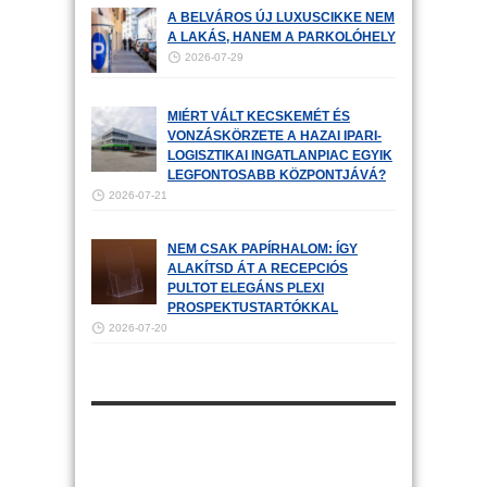
A BELVÁROS ÚJ LUXUSCIKKE NEM
A LAKÁS, HANEM A PARKOLÓHELY
2026-07-29
MIÉRT VÁLT KECSKEMÉT ÉS
VONZÁSKÖRZETE A HAZAI IPARI-
LOGISZTIKAI INGATLANPIAC EGYIK
LEGFONTOSABB KÖZPONTJÁVÁ?
2026-07-21
NEM CSAK PAPÍRHALOM: ÍGY
ALAKÍTSD ÁT A RECEPCIÓS
PULTOT ELEGÁNS PLEXI
PROSPEKTUSTARTÓKKAL
2026-07-20