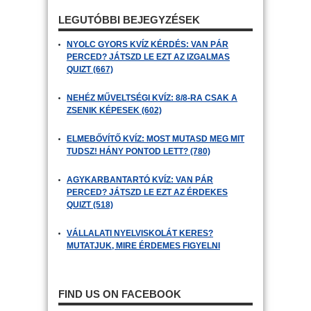
LEGUTÓBBI BEJEGYZÉSEK
NYOLC GYORS KVÍZ KÉRDÉS: VAN PÁR
PERCED? JÁTSZD LE EZT AZ IZGALMAS
QUIZT (667)
NEHÉZ MŰVELTSÉGI KVÍZ: 8/8-RA CSAK A
ZSENIK KÉPESEK (602)
ELMEBŐVÍTŐ KVÍZ: MOST MUTASD MEG MIT
TUDSZ! HÁNY PONTOD LETT? (780)
AGYKARBANTARTÓ KVÍZ: VAN PÁR
PERCED? JÁTSZD LE EZT AZ ÉRDEKES
QUIZT (518)
VÁLLALATI NYELVISKOLÁT KERES?
MUTATJUK, MIRE ÉRDEMES FIGYELNI
FIND US ON FACEBOOK