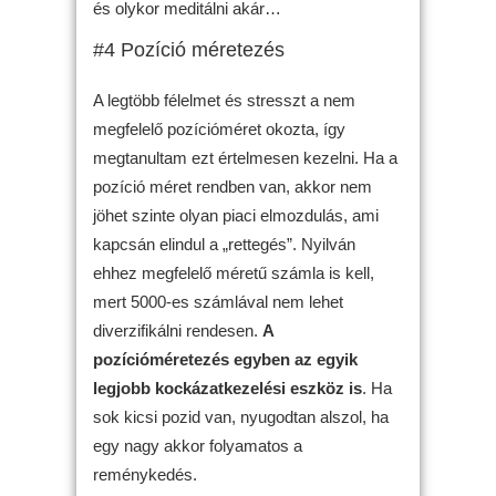
és olykor meditálni akár…
#4 Pozíció méretezés
A legtöbb félelmet és stresszt a nem
megfelelő pozícióméret okozta, így
megtanultam ezt értelmesen kezelni. Ha a
pozíció méret rendben van, akkor nem
jöhet szinte olyan piaci elmozdulás, ami
kapcsán elindul a „rettegés”. Nyilván
ehhez megfelelő méretű számla is kell,
mert 5000-es számlával nem lehet
diverzifikálni rendesen.
A
pozícióméretezés egyben az egyik
legjobb kockázatkezelési eszköz is
. Ha
sok kicsi pozid van, nyugodtan alszol, ha
egy nagy akkor folyamatos a
reménykedés.