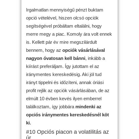
Irgalmatlan mennyiségű pénzt buktam
opció vételével, hiszen olcsó opciók
segítségével próbáltam eltalálni, hogy
merre megy a piac. Komoly ára volt ennek
is. Kellett pár év mire megszilárdult
bennem, hogy az
opciók vásárlásával
nagyon óvatosan kell bánni
, inkább a
kiírást preferáljam. Így jutottam el az
iránymentes kereskedésig. Aki jól tud
irányt tippelni és időzíteni, annak óriási
profit rejlik az opciók vásárlásában, de az
elmúlt 10 évben kevés ilyen emberrel
találkoztam, így jobbára
mindenki az
opciós iránymentes kereskedésnél köt
ki.
#10 Opciós piacon a volatilitás az
úr