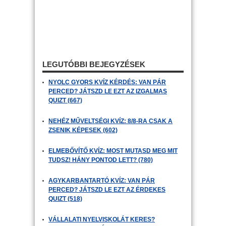
LEGUTÓBBI BEJEGYZÉSEK
NYOLC GYORS KVÍZ KÉRDÉS: VAN PÁR
PERCED? JÁTSZD LE EZT AZ IZGALMAS
QUIZT (667)
NEHÉZ MŰVELTSÉGI KVÍZ: 8/8-RA CSAK A
ZSENIK KÉPESEK (602)
ELMEBŐVÍTŐ KVÍZ: MOST MUTASD MEG MIT
TUDSZ! HÁNY PONTOD LETT? (780)
AGYKARBANTARTÓ KVÍZ: VAN PÁR
PERCED? JÁTSZD LE EZT AZ ÉRDEKES
QUIZT (518)
VÁLLALATI NYELVISKOLÁT KERES?