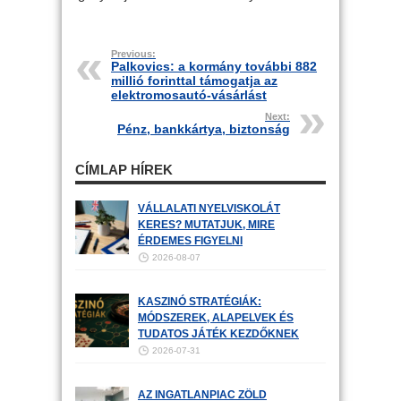
Previous:
Palkovics: a kormány további 882
millió forinttal támogatja az
elektromosautó-vásárlást
Next:
Pénz, bankkártya, biztonság
CÍMLAP HÍREK
VÁLLALATI NYELVISKOLÁT
KERES? MUTATJUK, MIRE
ÉRDEMES FIGYELNI
2026-08-07
KASZINÓ STRATÉGIÁK:
MÓDSZEREK, ALAPELVEK ÉS
TUDATOS JÁTÉK KEZDŐKNEK
2026-07-31
AZ INGATLANPIAC ZÖLD