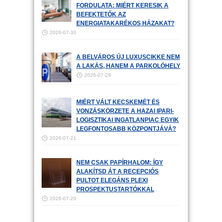
FORDULATA: MIÉRT KERESIK A
BEFEKTETŐK AZ
ENERGIATAKARÉKOS HÁZAKAT?
2026-07-30
A BELVÁROS ÚJ LUXUSCIKKE NEM
A LAKÁS, HANEM A PARKOLÓHELY
2026-07-29
MIÉRT VÁLT KECSKEMÉT ÉS
VONZÁSKÖRZETE A HAZAI IPARI-
LOGISZTIKAI INGATLANPIAC EGYIK
LEGFONTOSABB KÖZPONTJÁVÁ?
2026-07-21
NEM CSAK PAPÍRHALOM: ÍGY
ALAKÍTSD ÁT A RECEPCIÓS
PULTOT ELEGÁNS PLEXI
PROSPEKTUSTARTÓKKAL
2026-07-20