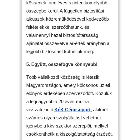
kössenek, ami éves szinten komolyabb
összegbe kerül. A független biztosítási
alkuszok közreműködésével kedvezőbb
feltételekkel szerződhetünk, és
valamennyi hazai biztosítótársaság
ajánlatát összevetve ár-érték arányban a
legjobb biztosítást köthetjük meg.
5. Együtt, összefogva könnyebb!
Több vállalkozói közösség is létezik
Magyarországon, amely kölcsönös üzleti
előnyök érdekében szerveződött. Közülük
a legnagyobb a 20 éves múltra
visszatekintő
KéK Cégcsoport
, akiknél
számos olyan szolgáltatást vehetnek
igénybe a kkv szektor szereplői, mellyel
csökkenthetik a kiszolgáltatottság érzését.