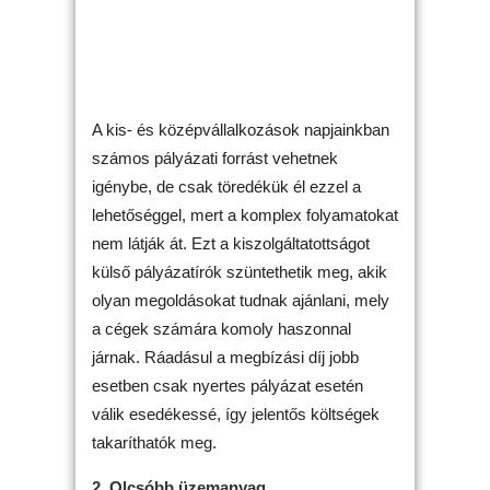
A kis- és középvállalkozások napjainkban
számos pályázati forrást vehetnek
igénybe, de csak töredékük él ezzel a
lehetőséggel, mert a komplex folyamatokat
nem látják át. Ezt a kiszolgáltatottságot
külső pályázatírók szüntethetik meg, akik
olyan megoldásokat tudnak ajánlani, mely
a cégek számára komoly haszonnal
járnak. Ráadásul a megbízási díj jobb
esetben csak nyertes pályázat esetén
válik esedékessé, így jelentős költségek
takaríthatók meg.
2. Olcsóbb üzemanyag