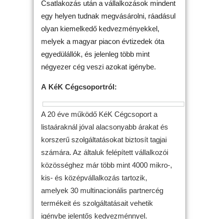
Csatlakozás után a vállalkozások mindent
egy helyen tudnak megvásárolni, ráadásul
olyan kiemelkedő kedvezményekkel,
melyek a magyar piacon évtizedek óta
egyedülállók, és jelenleg több mint
négyezer cég veszi azokat igénybe.
A
KéK
Cégcsoportról:
A 20 éve működő
KéK
Cégcsoport a
listaáraknál jóval alacsonyabb árakat és
korszerű szolgáltatásokat biztosít tagjai
számára. Az általuk felépített vállalkozói
közösséghez már több mint 4000 mikro-,
kis- és középvállalkozás tartozik,
amelyek 30 multinacionális partnercég
termékeit és szolgáltatásait vehetik
igénybe jelentős kedvezménnyel.