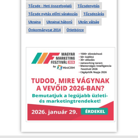
Tőzsde - Heti összefoglaló
Tőzsdenyitás
Tőzsde nyitás előtti várakozás
Tőzsdezárás
Ukrajna
Ukrajnai háború
Ukrán válság
Önkormányzat 2014
Ötletbörze