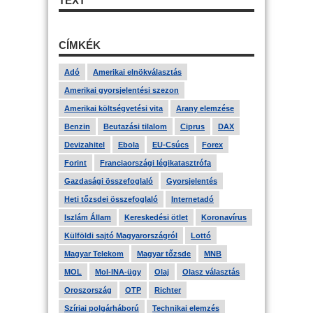
TEXT
CÍMKÉK
Adó
Amerikai elnökválasztás
Amerikai gyorsjelentési szezon
Amerikai költségvetési vita
Arany elemzése
Benzin
Beutazási tilalom
Ciprus
DAX
Devizahitel
Ebola
EU-Csúcs
Forex
Forint
Franciaországi légikatasztrófa
Gazdasági összefoglaló
Gyorsjelentés
Heti tőzsdei összefoglaló
Internetadó
Iszlám Állam
Kereskedési ötlet
Koronavírus
Külföldi sajtó Magyarországról
Lottó
Magyar Telekom
Magyar tőzsde
MNB
MOL
Mol-INA-ügy
Olaj
Olasz választás
Oroszország
OTP
Richter
Szíriai polgárháború
Technikai elemzés