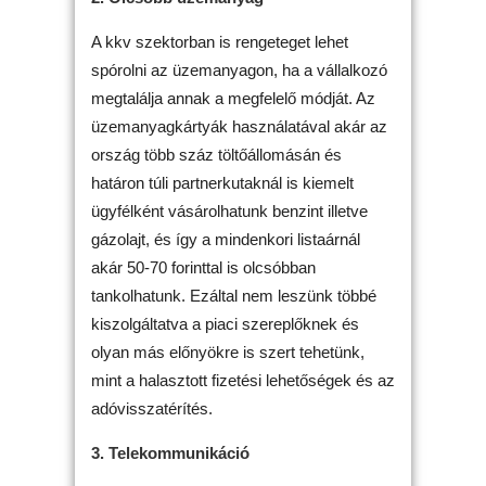
A kkv szektorban is rengeteget lehet
spórolni az üzemanyagon, ha a vállalkozó
megtalálja annak a megfelelő módját. Az
üzemanyagkártyák használatával akár az
ország több száz töltőállomásán és
határon túli partnerkutaknál is kiemelt
ügyfélként vásárolhatunk benzint illetve
gázolajt, és így a mindenkori listaárnál
akár 50-70 forinttal is olcsóbban
tankolhatunk. Ezáltal nem leszünk többé
kiszolgáltatva a piaci szereplőknek és
olyan más előnyökre is szert tehetünk,
mint a halasztott fizetési lehetőségek és az
adóvisszatérítés.
3. Telekommunikáció