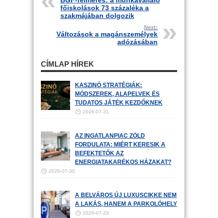
BGF-felmérés: a munkavállaló
főiskolások 73 százaléka a
szakmájában dolgozik
Next:
Változások a magánszemélyek
adózásában
CÍMLAP HÍREK
KASZINÓ STRATÉGIÁK:
MÓDSZEREK, ALAPELVEK ÉS
TUDATOS JÁTÉK KEZDŐKNEK
2026-07-31
AZ INGATLANPIAC ZÖLD
FORDULATA: MIÉRT KERESIK A
BEFEKTETŐK AZ
ENERGIATAKARÉKOS HÁZAKAT?
2026-07-30
A BELVÁROS ÚJ LUXUSCIKKE NEM
A LAKÁS, HANEM A PARKOLÓHELY
2026-07-29