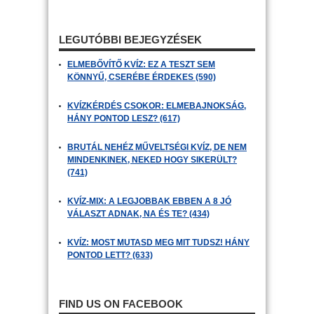
LEGUTÓBBI BEJEGYZÉSEK
ELMEBŐVÍTŐ KVÍZ: EZ A TESZT SEM
KÖNNYŰ, CSERÉBE ÉRDEKES (590)
KVÍZKÉRDÉS CSOKOR: ELMEBAJNOKSÁG,
HÁNY PONTOD LESZ? (617)
BRUTÁL NEHÉZ MŰVELTSÉGI KVÍZ, DE NEM
MINDENKINEK, NEKED HOGY SIKERÜLT?
(741)
KVÍZ-MIX: A LEGJOBBAK EBBEN A 8 JÓ
VÁLASZT ADNAK, NA ÉS TE? (434)
KVÍZ: MOST MUTASD MEG MIT TUDSZ! HÁNY
PONTOD LETT? (633)
FIND US ON FACEBOOK