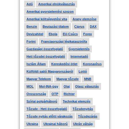
Adó
Amerikai elnökválasztás
Amerikai gyorsjelentési szezon
Amerikai költségvetési vita
Arany elemzése
Benzin
Beutazási tilalom
Ciprus
DAX
Devizahitel
Ebola
EU-Csúcs
Forex
Forint
Franciaországi légikatasztrófa
Gazdasági összefoglaló
Gyorsjelentés
Heti tőzsdei összefoglaló
Internetadó
Iszlám Állam
Kereskedési ötlet
Koronavírus
Külföldi sajtó Magyarországról
Lottó
Magyar Telekom
Magyar tőzsde
MNB
MOL
Mol-INA-ügy
Olaj
Olasz választás
Oroszország
OTP
Richter
Szíriai polgárháború
Technikai elemzés
Tőzsde - Heti összefoglaló
Tőzsdenyitás
Tőzsde nyitás előtti várakozás
Tőzsdezárás
Ukrajna
Ukrajnai háború
Ukrán válság