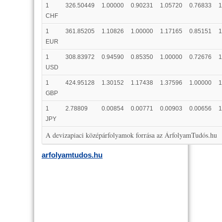
1
326.50449
1.00000
0.90231
1.05720
0.76833
1
CHF
1
361.85205
1.10826
1.00000
1.17165
0.85151
1
EUR
1
308.83972
0.94590
0.85350
1.00000
0.72676
1
USD
1
424.95128
1.30152
1.17438
1.37596
1.00000
1
GBP
1
2.78809
0.00854
0.00771
0.00903
0.00656
1
JPY
A devizapiaci középárfolyamok forrása az ÁrfolyamTudós.hu
arfolyamtudos.hu