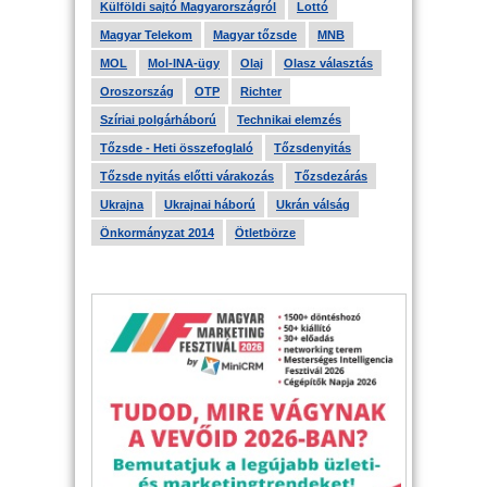
Külföldi sajtó Magyarországról
Lottó
Magyar Telekom
Magyar tőzsde
MNB
MOL
Mol-INA-ügy
Olaj
Olasz választás
Oroszország
OTP
Richter
Szíriai polgárháború
Technikai elemzés
Tőzsde - Heti összefoglaló
Tőzsdenyitás
Tőzsde nyitás előtti várakozás
Tőzsdezárás
Ukrajna
Ukrajnai háború
Ukrán válság
Önkormányzat 2014
Ötletbörze