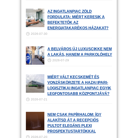
AZ INGATLANPIAC ZÖLD
FORDULATA: MIÉRT KERESIK A
BEFEKTETŐK AZ
ENERGIATAKARÉKOS HÁZAKAT?
2026-07-30
A BELVÁROS ÚJ LUXUSCIKKE NEM
A LAKÁS, HANEM A PARKOLÓHELY
2026-07-29
MIÉRT VÁLT KECSKEMÉT ÉS
VONZÁSKÖRZETE A HAZAI IPARI-
LOGISZTIKAI INGATLANPIAC EGYIK
LEGFONTOSABB KÖZPONTJÁVÁ?
2026-07-21
NEM CSAK PAPÍRHALOM: ÍGY
ALAKÍTSD ÁT A RECEPCIÓS
PULTOT ELEGÁNS PLEXI
PROSPEKTUSTARTÓKKAL
2026-07-20