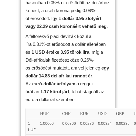
hasonlóan 0.05%-ot erősödött az dollárhoz
képest, a cseh korona pedig 0.09%-
ot erősödött. Így
1 dollár 3.95 zlotyért
vagy 22.29 cseh koronáért vehető meg
.
A feltörekvő piaci devizák közül a
líra 0.31%-ot erősödött a dollár ellenében
és
1 USD értéke 3.95 török líra
, míg a
Dél-afrikaiak fizetőeszköze 0.26%-
os erősödést mutatott, amivel jelenleg
egy
dollár 14.83 dél afrikai randot ér
.
Az
euró-dollár árfolyam
a reggeli
órában
1.17 körül járt
, tehát stagnált az
euró a dollárral szemben.
HUF
CHF
EUR
USD
GBP
1
1.00000
0.00306
0.00276
0.00324
0.00235
0
HUF