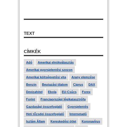
TEXT
CÍMKÉK
Adó
Amerikai elnökválasztás
Amerikai gyorsjelentési szezon
Amerikai költségvetési vita
Arany elemzése
Benzin
Beutazási tilalom
Ciprus
DAX
Devizahitel
Ebola
EU-Csúcs
Forex
Forint
Franciaországi légikatasztrófa
Gazdasági összefoglaló
Gyorsjelentés
Heti tőzsdei összefoglaló
Internetadó
Iszlám Állam
Kereskedési ötlet
Koronavírus