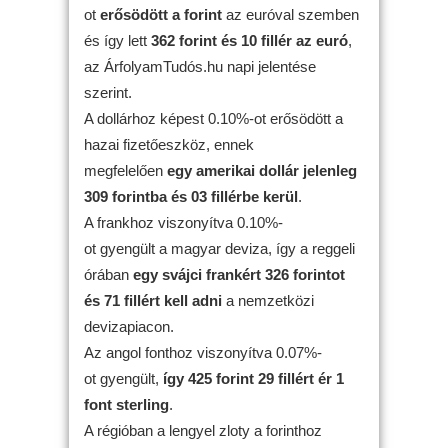
ot
erősödött
a forint
az euróval szemben
és így lett
362 forint és 10 fillér az euró
,
az ÁrfolyamTudós.hu napi jelentése
szerint.
A dollárhoz képest 0.10%-ot erősödött a
hazai fizetőeszköz, ennek
megfelelően
egy amerikai dollár jelenleg
309 forintba és 03 fillérbe kerül
.
A frankhoz viszonyítva 0.10%-
ot gyengült a magyar deviza, így a reggeli
órában
egy svájci frankért 326 forintot
és 71 fillért kell adni
a nemzetközi
devizapiacon.
Az angol fonthoz viszonyítva 0.07%-
ot gyengült,
így 425 forint 29 fillért ér 1
font sterling
.
A régióban a lengyel zloty a forinthoz