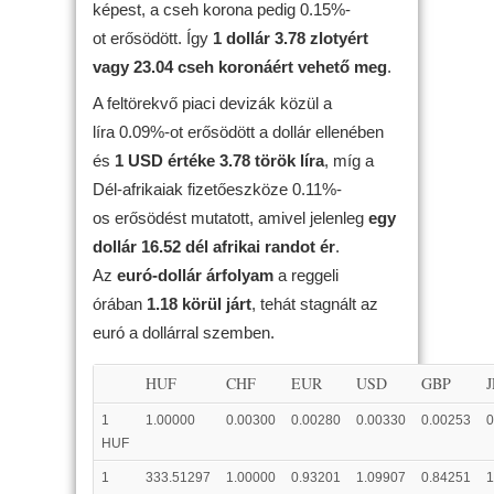
képest, a cseh korona pedig 0.15%-
ot erősödött. Így
1 dollár 3.78 zlotyért
vagy 23.04 cseh koronáért vehető meg
.
A feltörekvő piaci devizák közül a
líra 0.09%-ot erősödött a dollár ellenében
és
1 USD értéke 3.78 török líra
, míg a
Dél-afrikaiak fizetőeszköze 0.11%-
os erősödést mutatott, amivel jelenleg
egy
dollár 16.52 dél afrikai randot ér
.
Az
euró-dollár árfolyam
a reggeli
órában
1.18 körül járt
, tehát stagnált az
euró a dollárral szemben.
HUF
CHF
EUR
USD
GBP
1
1.00000
0.00300
0.00280
0.00330
0.00253
0
HUF
1
333.51297
1.00000
0.93201
1.09907
0.84251
1