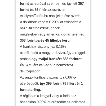
forint
az euróval szemben és így lett
357
forint és 85 fillér az euró
, az
ÁrfolyamTudós.hu napi jelentése szerint.
A dollárhoz képest 0.23%-ot erősödött a
hazai fizetőeszköz, ennek
megfelelően
egy amerikai dollár jelenleg
303 forintba és 45 fillérbe kerül
.
A frankhoz viszonyítva 0.16%-
ot erősödött a magyar deviza, így a reggeli
órában
egy svájci frankért 333 forintot
és 57 fillért kell adni
a nemzetközi
devizapiacon.
Az angol fonthoz viszonyítva 0.06%-
ot erősödött,
így 395 forint 78 fillért ér 1
font sterling
.
A régióban a lengyel zloty a forinthoz
hasonlóan 0.30%-ot erősödött az dollárhoz