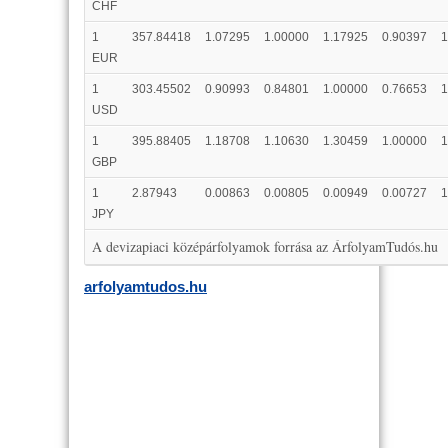
CHF
1
357.84418
1.07295
1.00000
1.17925
0.90397
1
EUR
1
303.45502
0.90993
0.84801
1.00000
0.76653
1
USD
1
395.88405
1.18708
1.10630
1.30459
1.00000
1
GBP
1
2.87943
0.00863
0.00805
0.00949
0.00727
1
JPY
A devizapiaci középárfolyamok forrása az ÁrfolyamTudós.hu
arfolyamtudos.hu