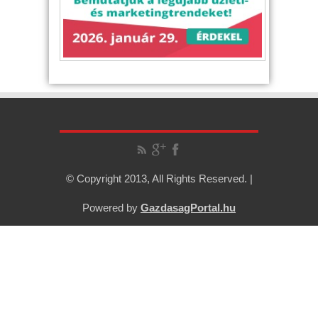
© Copyright 2013, All Rights Reserved. |
Powered by
GazdasagPortal.hu