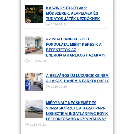
KASZINÓ STRATÉGIÁK:
MÓDSZEREK, ALAPELVEK ÉS
TUDATOS JÁTÉK KEZDŐKNEK
2026-07-31
AZ INGATLANPIAC ZÖLD
FORDULATA: MIÉRT KERESIK A
BEFEKTETŐK AZ
ENERGIATAKARÉKOS HÁZAKAT?
2026-07-30
A BELVÁROS ÚJ LUXUSCIKKE NEM
A LAKÁS, HANEM A PARKOLÓHELY
2026-07-29
MIÉRT VÁLT KECSKEMÉT ÉS
VONZÁSKÖRZETE A HAZAI IPARI-
LOGISZTIKAI INGATLANPIAC EGYIK
LEGFONTOSABB KÖZPONTJÁVÁ?
2026-07-21