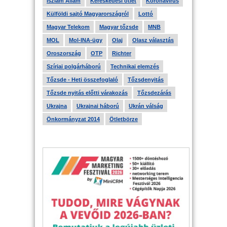
Iszlám Állam
Kereskedési ötlet
Koronavírus
Külföldi sajtó Magyarországról
Lottó
Magyar Telekom
Magyar tőzsde
MNB
MOL
Mol-INA-ügy
Olaj
Olasz választás
Oroszország
OTP
Richter
Szíriai polgárháború
Technikai elemzés
Tőzsde - Heti összefoglaló
Tőzsdenyitás
Tőzsde nyitás előtti várakozás
Tőzsdezárás
Ukrajna
Ukrajnai háború
Ukrán válság
Önkormányzat 2014
Ötletbörze