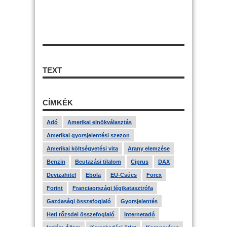
TEXT
CÍMKÉK
Adó
Amerikai elnökválasztás
Amerikai gyorsjelentési szezon
Amerikai költségvetési vita
Arany elemzése
Benzin
Beutazási tilalom
Ciprus
DAX
Devizahitel
Ebola
EU-Csúcs
Forex
Forint
Franciaországi légikatasztrófa
Gazdasági összefoglaló
Gyorsjelentés
Heti tőzsdei összefoglaló
Internetadó