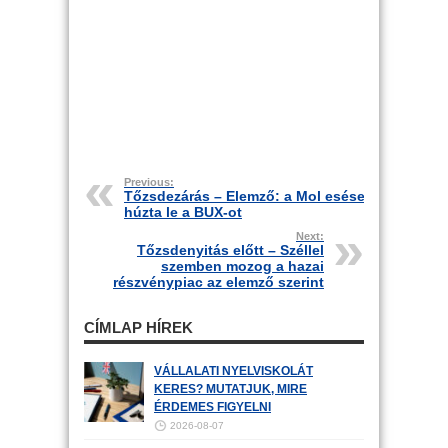
Previous:
Tőzsdezárás – Elemző: a Mol esése
húzta le a BUX-ot
Next:
Tőzsdenyitás előtt – Széllel
szemben mozog a hazai
részvénypiac az elemző szerint
CÍMLAP HÍREK
VÁLLALATI NYELVISKOLÁT
KERES? MUTATJUK, MIRE
ÉRDEMES FIGYELNI
2026-08-07