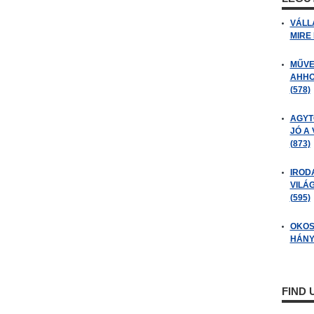
VÁLL
MIRE
MŰVE
AHHO
(578)
AGYT
JÓ A
(873)
IROD
VILÁ
(595)
OKOS
HÁNY
FIND