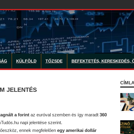
SÁG
KÜLFÖLD
TŐZSDE
BEFEKTETÉS, KERESKEDÉS, 
CÍMLA
AM JELENTÉS
agnált
a forint
az euróval szemben és így maradt
360
Tudós.hu napi jelentése szerint.
zetőeszköz, ennek megfelelően
egy amerikai dollár