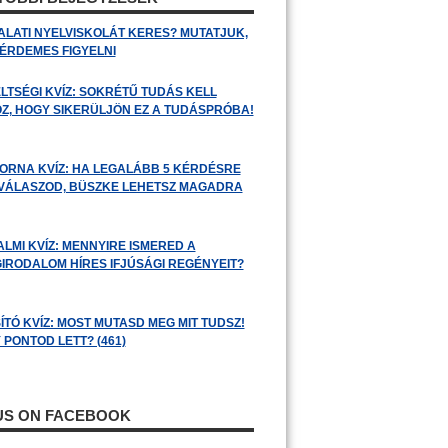
ALATI NYELVISKOLÁT KERES? MUTATJUK,
 ÉRDEMES FIGYELNI
LTSÉGI KVÍZ: SOKRÉTŰ TUDÁS KELL
Z, HOGY SIKERÜLJÖN EZ A TUDÁSPRÓBA!
ORNA KVÍZ: HA LEGALÁBB 5 KÉRDÉSRE
 VÁLASZOD, BÜSZKE LEHETSZ MAGADRA
ALMI KVÍZ: MENNYIRE ISMERED A
GIRODALOM HÍRES IFJÚSÁGI REGÉNYEIT?
ÍTÓ KVÍZ: MOST MUTASD MEG MIT TUDSZ!
 PONTOD LETT? (461)
 US ON FACEBOOK