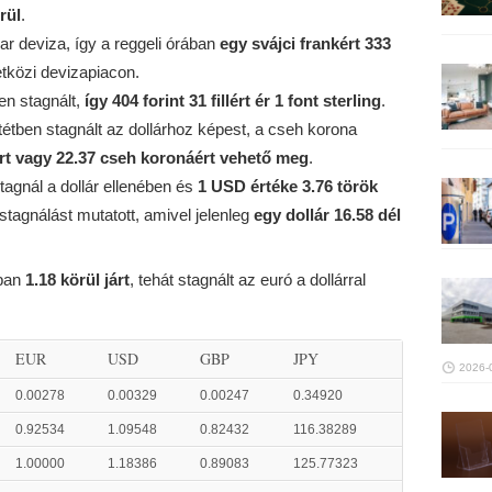
rül
.
r deviza, így a reggeli órában
egy svájci frankért 333
közi devizapiacon.
en stagnált,
így 404 forint 31 fillért ér 1 font sterling
.
entétben stagnált az dollárhoz képest, a cseh korona
yért vagy 22.37 cseh koronáért vehető meg
.
stagnál a dollár ellenében és
1 USD értéke 3.76 török
stagnálást mutatott, amivel jelenleg
egy dollár 16.58 dél
ában
1.18 körül járt
, tehát stagnált az euró a dollárral
EUR
USD
GBP
JPY
2026-
0.00278
0.00329
0.00247
0.34920
0.92534
1.09548
0.82432
116.38289
1.00000
1.18386
0.89083
125.77323