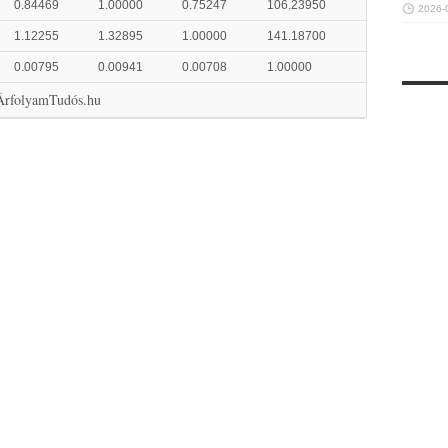
0.84469
1.00000
0.75247
106.23950
2026-
1.12255
1.32895
1.00000
141.18700
0.00795
0.00941
0.00708
1.00000
 ÁrfolyamTudós.hu