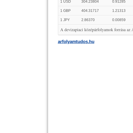
1 USD
304.23804
0.91285
1 GBP
404.31717
1.21313
1 JPY
2.86370
0.00859
A devizapiaci középárfolyamok forrása az
arfolyamtudos.hu