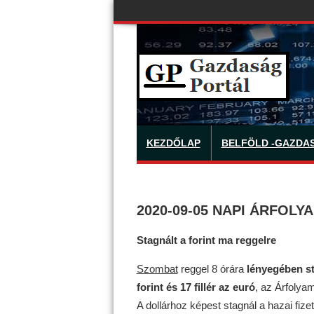
KEZDŐLAP
BELFÖLD -GAZDA
2020-09-05 NAPI ÁRFOLY
Stagnált a forint ma reggelre
Szombat
reggel 8 órára
lényegében st
forint és 17 fillér az euró
, az Árfolyam
A dollárhoz képest stagnál a hazai fi