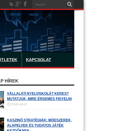
ÖTLETEK
KAPCSOLAT
P HÍREK
VÁLLALATI NYELVISKOLÁT KERES?
MUTATJUK, MIRE ÉRDEMES FIGYELNI
2026-08-07
KASZINÓ STRATÉGIÁK: MÓDSZEREK,
ALAPELVEK ÉS TUDATOS JÁTÉK
KEZDŐKNEK