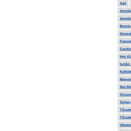
Adó
Amerika
Amerika
Benzin
Devizah
Francia
Gazdas
Heti tő
Iszlám
Külföld
Magyar
Mol-IN
Oroszo
Szíriai
Tőzsde 
Tőzsde 
Ukrajn