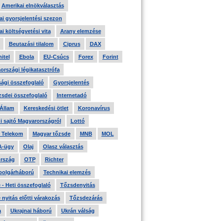
Amerikai elnökválasztás
i gyorsjelentési szezon
i költségvetési vita
Arany elemzése
Beutazási tilalom
Ciprus
DAX
itel
Ebola
EU-Csúcs
Forex
Forint
országi légikatasztrófa
ági összefoglaló
Gyorsjelentés
zsdei összefoglaló
Internetadó
 Állam
Kereskedési ötlet
Koronavírus
i sajtó Magyarországról
Lottó
 Telekom
Magyar tőzsde
MNB
MOL
A-ügy
Olaj
Olasz választás
rszág
OTP
Richter
 polgárháború
Technikai elemzés
- Heti összefoglaló
Tőzsdenyitás
nyitás előtti várakozás
Tőzsdezárás
a
Ukrajnai háború
Ukrán válság