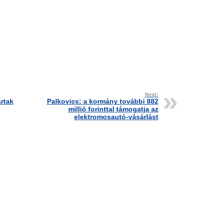
Next:
rtak
Palkovics: a kormány további 882
millió forinttal támogatja az
elektromosautó-vásárlást