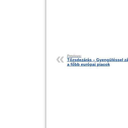
Previous:
Tőzsdezárás – Gyengüléssel zá
a főbb európai piacok