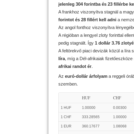
jelenleg 304 forintba és 23 fillérbe ke
A frankhoz viszonyítva stagnál a magya
forintot és 28 fillért kell adni
a nemzet
Az angol fonthoz viszonyítva lényegéb
A régióban a lengyel zloty forinttal ell
pedig stagnált. Így
1 dollár 3.76 zlot
A feltörekvő piaci devizák közül a líra 
líra
, míg a Dél-afrikaiak fizetőeszköze 
afrikai randot ér
.
Az
euró-dollár árfolyam
a reggeli ór
szemben.
HUF
CHF
1 HUF
1.00000
0.00300
1 CHF
333.28565
1.00000
1 EUR
360.17677
1.08068