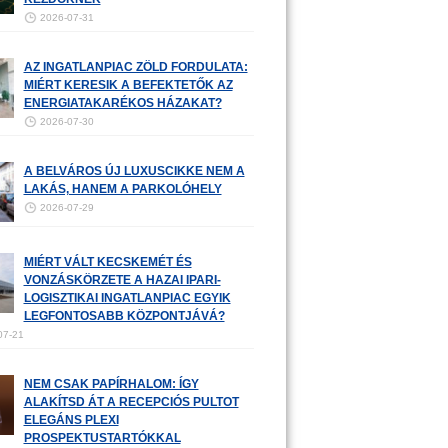
2026-07-31
AZ INGATLANPIAC ZÖLD FORDULATA:
MIÉRT KERESIK A BEFEKTETŐK AZ
ENERGIATAKARÉKOS HÁZAKAT?
2026-07-30
A BELVÁROS ÚJ LUXUSCIKKE NEM A
LAKÁS, HANEM A PARKOLÓHELY
2026-07-29
MIÉRT VÁLT KECSKEMÉT ÉS
VONZÁSKÖRZETE A HAZAI IPARI-
LOGISZTIKAI INGATLANPIAC EGYIK
LEGFONTOSABB KÖZPONTJÁVÁ?
07-21
NEM CSAK PAPÍRHALOM: ÍGY
ALAKÍTSD ÁT A RECEPCIÓS PULTOT
ELEGÁNS PLEXI
PROSPEKTUSTARTÓKKAL