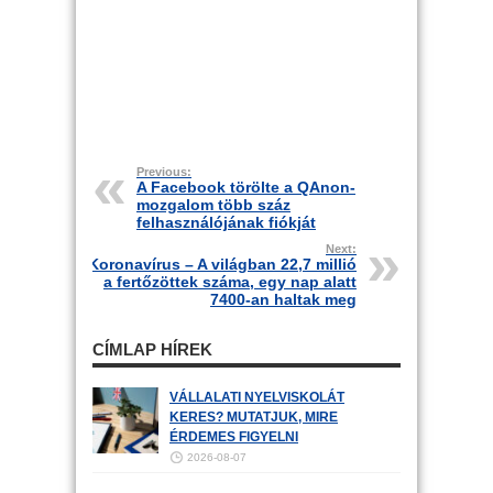
Previous:
A Facebook törölte a QAnon-
mozgalom több száz
felhasználójának fiókját
Next:
Koronavírus – A világban 22,7 millió
a fertőzöttek száma, egy nap alatt
7400-an haltak meg
CÍMLAP HÍREK
VÁLLALATI NYELVISKOLÁT
KERES? MUTATJUK, MIRE
ÉRDEMES FIGYELNI
2026-08-07