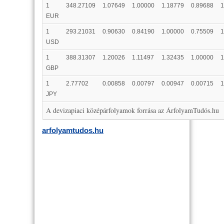
1
348.27109
1.07649
1.00000
1.18779
0.89688
1
EUR
1
293.21031
0.90630
0.84190
1.00000
0.75509
1
USD
1
388.31307
1.20026
1.11497
1.32435
1.00000
1
GBP
1
2.77702
0.00858
0.00797
0.00947
0.00715
1
JPY
A devizapiaci középárfolyamok forrása az ÁrfolyamTudós.hu
arfolyamtudos.hu