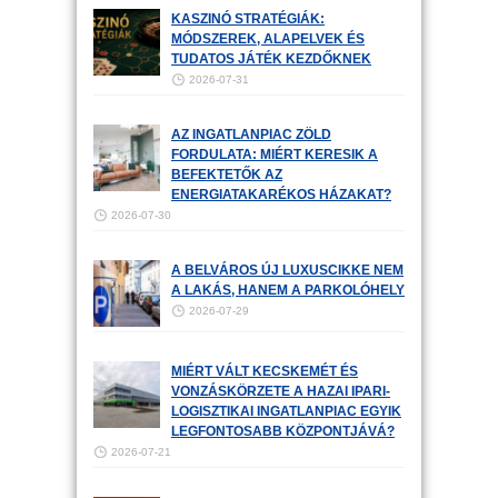
KASZINÓ STRATÉGIÁK:
MÓDSZEREK, ALAPELVEK ÉS
TUDATOS JÁTÉK KEZDŐKNEK
2026-07-31
AZ INGATLANPIAC ZÖLD
FORDULATA: MIÉRT KERESIK A
BEFEKTETŐK AZ
ENERGIATAKARÉKOS HÁZAKAT?
2026-07-30
A BELVÁROS ÚJ LUXUSCIKKE NEM
A LAKÁS, HANEM A PARKOLÓHELY
2026-07-29
MIÉRT VÁLT KECSKEMÉT ÉS
VONZÁSKÖRZETE A HAZAI IPARI-
LOGISZTIKAI INGATLANPIAC EGYIK
LEGFONTOSABB KÖZPONTJÁVÁ?
2026-07-21