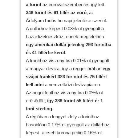
a forint
az euróval szemben és így lett
348 forint és 61 fillér az euró
, az
ÁrfolyamTudós.hu napi jelentése szerint.
A dollárhoz képest 0.08%-ot gyengült a
hazai fizetőeszköz, ennek megfelelően
egy amerikai dollár jelenleg 293 forintba
és 41 fillérbe kerül
.
A frankhoz viszonyítva 0.01%-ot gyengült
a magyar deviza, így a reggeli órában
egy
svájci frankért 323 forintot és 75 fillért
kell adni
a nemzetközi devizapiacon.
Az angol fonthoz viszonyítva 0.09%-ot
erősödött,
így 388 forint 55 fillért ér 1
font sterling
.
A régióban a lengyel zloty a forinthoz
hasonlóan 0.17%-ot gyengült az dollárhoz
képest, a cseh korona pedig 0.16%-ot