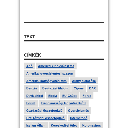
TEXT
CÍMKÉK
Adó
Amerikai elnökválasztás
Amerikai gyorsjelentési szezon
Amerikai költségvetési vita
Arany elemzése
Benzin
Beutazási tilalom
Ciprus
DAX
Devizahitel
Ebola
EU-Csúcs
Forex
Forint
Franciaországi légikatasztrófa
Gazdasági összefoglaló
Gyorsjelentés
Heti tőzsdei összefoglaló
Internetadó
Iszlám Állam
Kereskedési ötlet
Koronavírus