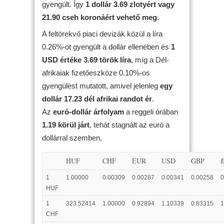
gyengült. Így
1 dollár 3.69 zlotyért vagy
21.90 cseh koronáért vehető meg
.
A feltörekvő piaci devizák közül a líra
0.26%-ot gyengült a dollár ellenében és
1
USD értéke 3.69 török líra
, míg a Dél-
afrikaiak fizetőeszköze 0.10%-os
gyengülést mutatott, amivel jelenleg
egy
dollár 17.23 dél afrikai randot ér
.
Az
euró-dollár árfolyam
a reggeli órában
1.19 körül járt
, tehát stagnált az euró a
dollárral szemben.
HUF
CHF
EUR
USD
GBP
1
1.00000
0.00309
0.00287
0.00341
0.00258
0
HUF
1
323.52414
1.00000
0.92894
1.10339
0.83315
1
CHF