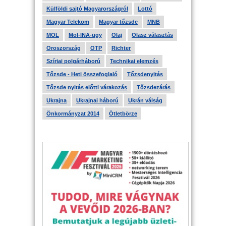
Külföldi sajtó Magyarországról
Lottó
Magyar Telekom
Magyar tőzsde
MNB
MOL
Mol-INA-ügy
Olaj
Olasz választás
Oroszország
OTP
Richter
Szíriai polgárháború
Technikai elemzés
Tőzsde - Heti összefoglaló
Tőzsdenyitás
Tőzsde nyitás előtti várakozás
Tőzsdezárás
Ukrajna
Ukrajnai háború
Ukrán válság
Önkormányzat 2014
Ötletbörze