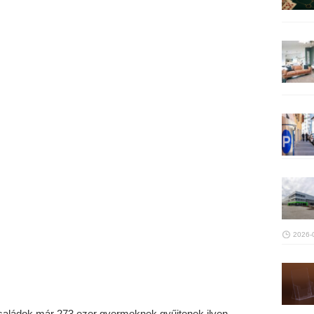
2026-
saládok már 273 ezer gyermeknek gyűjtenek ilyen