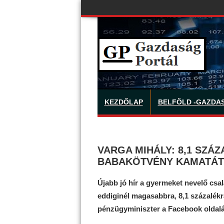
KEZDŐLAP
BELFÖLD -GAZDA
VARGA MIHÁLY: 8,1 SZÁ
BABAKÖTVÉNY KAMATÁT
Újabb jó hír a gyermeket nevelő cs
eddiginél magasabbra, 8,1 százalékra
pénzügyminiszter a Facebook oldalár