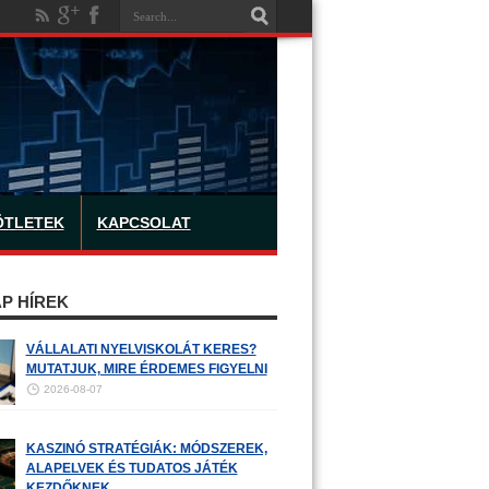
ÖTLETEK
KAPCSOLAT
P HÍREK
VÁLLALATI NYELVISKOLÁT KERES?
MUTATJUK, MIRE ÉRDEMES FIGYELNI
2026-08-07
KASZINÓ STRATÉGIÁK: MÓDSZEREK,
ALAPELVEK ÉS TUDATOS JÁTÉK
KEZDŐKNEK