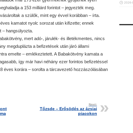
2026-
haladja a 153 milliárd forintot – jegyezték meg.
ásároltak a szülők, mint egy évvel korábban – írta.
éves kamatot nyolc sorozat után kifizette; ennek
t – hangsúlyozta.
abakötvény, mert adó-, járulék- és illetékmentes, nincs
ny megduplázta a befizetések után járó állami
orintra emelte – emlékeztetett. A Babakötvény kamata a
agasabb, így már havi néhány ezer forintos befizetéssel
al 18 éves korára – sorolta a tárcavezető hozzászólásában
Next:
kont
Tőzsde – Erősödés az ázsiai
ama
piacokon