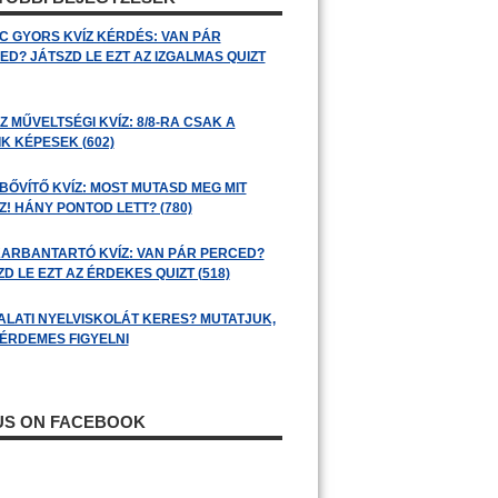
C GYORS KVÍZ KÉRDÉS: VAN PÁR
ED? JÁTSZD LE EZT AZ IZGALMAS QUIZT
 MŰVELTSÉGI KVÍZ: 8/8-RA CSAK A
K KÉPESEK (602)
BŐVÍTŐ KVÍZ: MOST MUTASD MEG MIT
! HÁNY PONTOD LETT? (780)
ARBANTARTÓ KVÍZ: VAN PÁR PERCED?
D LE EZT AZ ÉRDEKES QUIZT (518)
ALATI NYELVISKOLÁT KERES? MUTATJUK,
 ÉRDEMES FIGYELNI
 US ON FACEBOOK