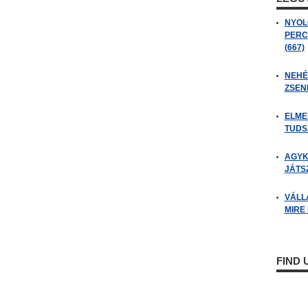
NYOL
PERC
(667)
NEHÉZ
ZSENI
ELME
TUDSZ
AGYK
JÁTSZ
VÁLL
MIRE
FIND