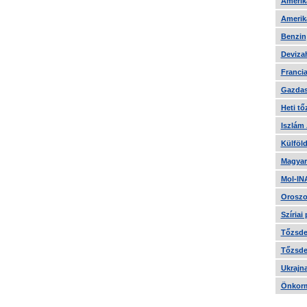
Amerika
Amerika
Benzin
Devizah
Francia
Gazdas
Heti tő
Iszlám
Külföld
Magyar
Mol-IN
Oroszo
Szíriai
Tőzsde 
Tőzsde 
Ukrajn
Önkorm