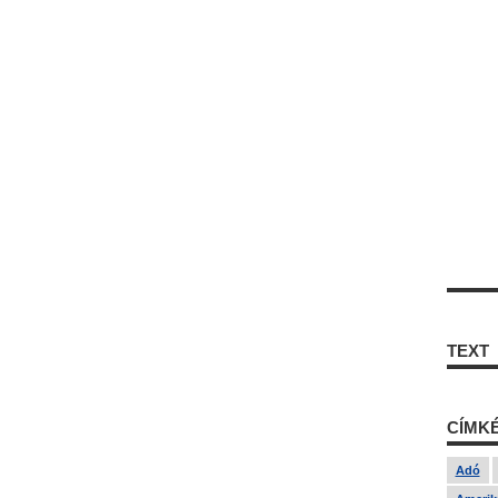
TEXT
CÍMK
Adó