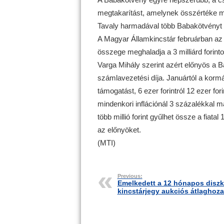
megtakarítást, amelynek összértéke meg
Tavaly harmadával több Babakötvényt v
A Magyar Államkincstár februárban az 
összege meghaladja a 3 milliárd forinto
Varga Mihály szerint azért előnyös a B
számlavezetési díja. Januártól a kormá
támogatást, 6 ezer forintról 12 ezer f
mindenkori inflációnál 3 százalékkal m
több millió forint gyűlhet össze a fiat
az előnyöket.
(MTI)
Previous:
Emelkedett a 12 hónapos disz
kincstárjegy aukciós átlaghoz