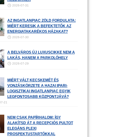
2026-07-31
AZ INGATLANPIAC ZÖLD FORDULATA:
MIÉRT KERESIK A BEFEKTETŐK AZ
ENERGIATAKARÉKOS HÁZAKAT?
2026-07-30
A BELVÁROS ÚJ LUXUSCIKKE NEM A
LAKÁS, HANEM A PARKOLÓHELY
2026-07-29
MIÉRT VÁLT KECSKEMÉT ÉS
VONZÁSKÖRZETE A HAZAI IPARI-
LOGISZTIKAI INGATLANPIAC EGYIK
LEGFONTOSABB KÖZPONTJÁVÁ?
07-21
NEM CSAK PAPÍRHALOM: ÍGY
ALAKÍTSD ÁT A RECEPCIÓS PULTOT
ELEGÁNS PLEXI
PROSPEKTUSTARTÓKKAL