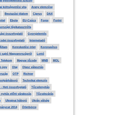
i gyorsjelentési szezon
i költségvetési vita
Arany elemzése
Beutazási tilalom
Ciprus
DAX
itel
Ebola
EU-Csúcs
Forex
Forint
országi légikatasztrófa
ági összefoglaló
Gyorsjelentés
zsdei összefoglaló
Internetadó
 Állam
Kereskedési ötlet
Koronavírus
i sajtó Magyarországról
Lottó
 Telekom
Magyar tőzsde
MNB
MOL
A-ügy
Olaj
Olasz választás
rszág
OTP
Richter
 polgárháború
Technikai elemzés
- Heti összefoglaló
Tőzsdenyitás
nyitás előtti várakozás
Tőzsdezárás
a
Ukrajnai háború
Ukrán válság
ányzat 2014
Ötletbörze