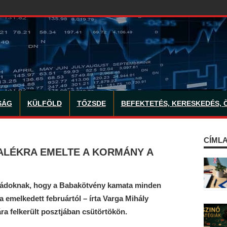
SÁG
KÜLFÖLD
TŐZSDE
BEFEKTETÉS, KERESKEDÉS, 
CÍMLA
ZALÉKRA EMELTE A KORMÁNY A
aládoknak, hogy a Babakötvény kamata minden
 emelkedett februártól – írta Varga Mihály
a felkerült posztjában csütörtökön.