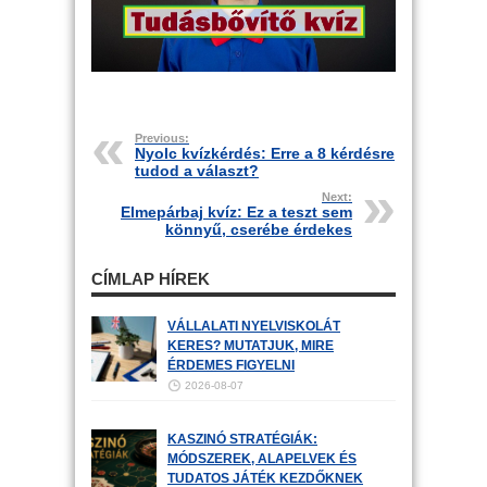
Previous:
Nyolc kvízkérdés: Erre a 8 kérdésre
tudod a választ?
Next:
Elmepárbaj kvíz: Ez a teszt sem
könnyű, cserébe érdekes
CÍMLAP HÍREK
VÁLLALATI NYELVISKOLÁT
KERES? MUTATJUK, MIRE
ÉRDEMES FIGYELNI
2026-08-07
KASZINÓ STRATÉGIÁK:
MÓDSZEREK, ALAPELVEK ÉS
TUDATOS JÁTÉK KEZDŐKNEK