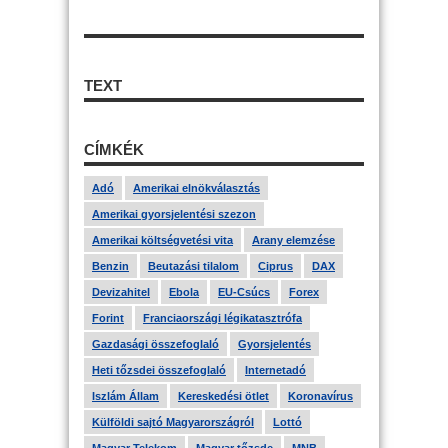
TEXT
CÍMKÉK
Adó
Amerikai elnökválasztás
Amerikai gyorsjelentési szezon
Amerikai költségvetési vita
Arany elemzése
Benzin
Beutazási tilalom
Ciprus
DAX
Devizahitel
Ebola
EU-Csúcs
Forex
Forint
Franciaországi légikatasztrófa
Gazdasági összefoglaló
Gyorsjelentés
Heti tőzsdei összefoglaló
Internetadó
Iszlám Állam
Kereskedési ötlet
Koronavírus
Külföldi sajtó Magyarországról
Lottó