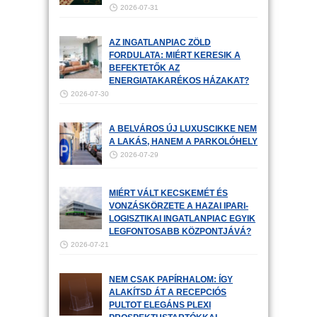
2026-07-31
AZ INGATLANPIAC ZÖLD
FORDULATA: MIÉRT KERESIK A
BEFEKTETŐK AZ
ENERGIATAKARÉKOS HÁZAKAT?
2026-07-30
A BELVÁROS ÚJ LUXUSCIKKE NEM
A LAKÁS, HANEM A PARKOLÓHELY
2026-07-29
MIÉRT VÁLT KECSKEMÉT ÉS
VONZÁSKÖRZETE A HAZAI IPARI-
LOGISZTIKAI INGATLANPIAC EGYIK
LEGFONTOSABB KÖZPONTJÁVÁ?
2026-07-21
NEM CSAK PAPÍRHALOM: ÍGY
ALAKÍTSD ÁT A RECEPCIÓS
PULTOT ELEGÁNS PLEXI