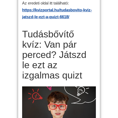
Az eredeti oldal itt található:
https://kvizportal.hu/tudasbovito-kviz-
jatszd-le-ezt-a-quizt-6618/
Tudásbővítő
kvíz: Van pár
perced? Játszd
le ezt az
izgalmas quizt