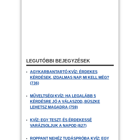
LEGUTÓBBI BEJEGYZÉSEK
AGYKARBANTARTÓ KVÍZ: ÉRDEKES
KÉRDÉSEK, IZGALMAS NAP, MI KELL MÉG?
(736)
MŰVELTSÉGI KVÍZ: HA LEGALÁBB 5
KÉRDÉSRE JÓ A VÁLASZOD, BÜSZKE
LEHETSZ MAGADRA (759)
KVÍZ: EGY TESZT, ÉS ÉRDEKESSÉ
VARÁZSOLJUK A NAPOD (627)
ROPPANT NEHÉZ TUDÁSPRÓBA KVÍZ: EGY