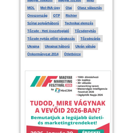
Magyar Telekom
Magyar tőzsde
MNB
MOL
Mol-INA-ügy
Olaj
Olasz választás
Oroszország
OTP
Richter
Szíriai polgárháború
Technikai elemzés
Tőzsde - Heti összefoglaló
Tőzsdenyitás
Tőzsde nyitás előtti várakozás
Tőzsdezárás
Ukrajna
Ukrajnai háború
Ukrán válság
Önkormányzat 2014
Ötletbörze