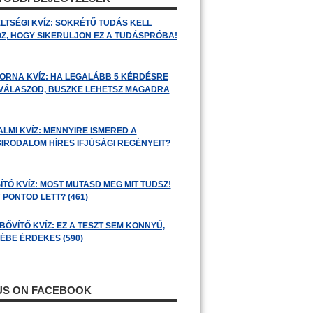
LTSÉGI KVÍZ: SOKRÉTŰ TUDÁS KELL
Z, HOGY SIKERÜLJÖN EZ A TUDÁSPRÓBA!
ORNA KVÍZ: HA LEGALÁBB 5 KÉRDÉSRE
 VÁLASZOD, BÜSZKE LEHETSZ MAGADRA
ALMI KVÍZ: MENNYIRE ISMERED A
GIRODALOM HÍRES IFJÚSÁGI REGÉNYEIT?
ÍTÓ KVÍZ: MOST MUTASD MEG MIT TUDSZ!
 PONTOD LETT? (461)
BŐVÍTŐ KVÍZ: EZ A TESZT SEM KÖNNYŰ,
ÉBE ÉRDEKES (590)
 US ON FACEBOOK