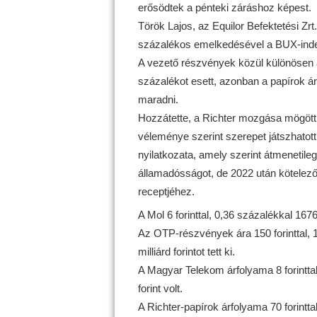
erősödtek a pénteki záráshoz képest.
Török Lajos, az Equilor Befektetési Zr
százalékos emelkedésével a BUX-index
A vezető részvények közül különösen a
százalékot esett, azonban a papírok ára
maradni.
Hozzátette, a Richter mozgása mögött
véleménye szerint szerepet játszhato
nyilatkozata, amely szerint átmenetileg
államadósságot, de 2022 után kötelező
receptjéhez.
A Mol 6 forinttal, 0,36 százalékkal 1676 
Az OTP-részvények ára 150 forinttal, 1
milliárd forintot tett ki.
A Magyar Telekom árfolyama 8 forinttal,
forint volt.
A Richter-papírok árfolyama 70 forintta