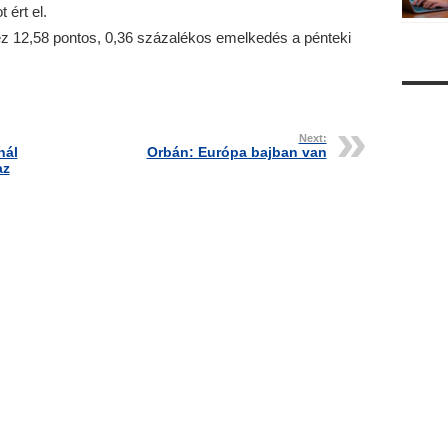
 ért el.
ez 12,58 pontos, 0,36 százalékos emelkedés a pénteki
Next:
nál
Orbán: Európa bajban van
az