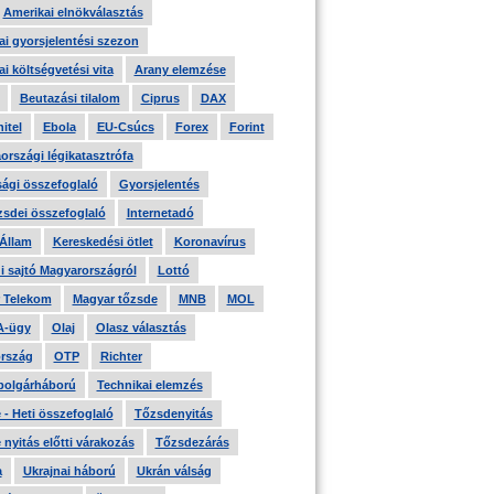
Amerikai elnökválasztás
i gyorsjelentési szezon
i költségvetési vita
Arany elemzése
Beutazási tilalom
Ciprus
DAX
itel
Ebola
EU-Csúcs
Forex
Forint
országi légikatasztrófa
ági összefoglaló
Gyorsjelentés
zsdei összefoglaló
Internetadó
 Állam
Kereskedési ötlet
Koronavírus
i sajtó Magyarországról
Lottó
 Telekom
Magyar tőzsde
MNB
MOL
A-ügy
Olaj
Olasz választás
rszág
OTP
Richter
 polgárháború
Technikai elemzés
- Heti összefoglaló
Tőzsdenyitás
nyitás előtti várakozás
Tőzsdezárás
a
Ukrajnai háború
Ukrán válság