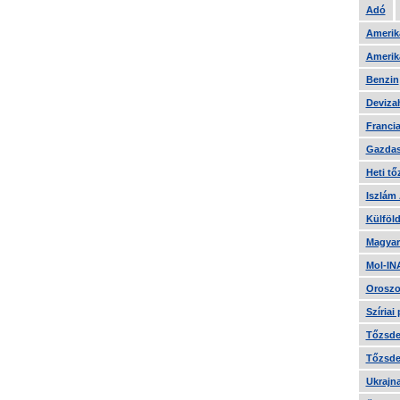
Adó
Amerika
Amerika
Benzin
Devizah
Francia
Gazdas
Heti tő
Iszlám
Külföld
Magyar
Mol-IN
Oroszo
Szíriai
Tőzsde 
Tőzsde 
Ukrajn