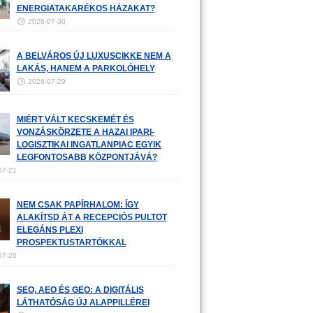
ENERGIATAKARÉKOS HÁZAKAT?
2026-07-30
A BELVÁROS ÚJ LUXUSCIKKE NEM A
LAKÁS, HANEM A PARKOLÓHELY
2026-07-29
MIÉRT VÁLT KECSKEMÉT ÉS
VONZÁSKÖRZETE A HAZAI IPARI-
LOGISZTIKAI INGATLANPIAC EGYIK
LEGFONTOSABB KÖZPONTJÁVÁ?
07-21
NEM CSAK PAPÍRHALOM: ÍGY
ALAKÍTSD ÁT A RECEPCIÓS PULTOT
ELEGÁNS PLEXI
PROSPEKTUSTARTÓKKAL
07-20
SEO, AEO ÉS GEO: A DIGITÁLIS
LÁTHATÓSÁG ÚJ ALAPPILLÉREI