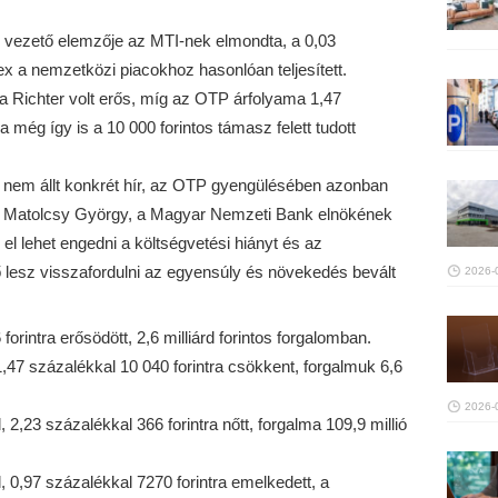
t. vezető elemzője az MTI-nek elmondta, a 0,03
 a nemzetközi piacokhoz hasonlóan teljesített.
 Richter volt erős, míg az OTP árfolyama 1,47
 még így is a 10 000 forintos támasz felett tudott
 nem állt konkrét hír, az OTP gyengülésében azonban
tt Matolcsy György, a Magyar Nemzeti Bank elnökének
 el lehet engedni a költségvetési hiányt és az
 lesz visszafordulni az egyensúly és növekedés bevált
2026-
forintra erősödött, 2,6 milliárd forintos forgalomban.
,47 százalékkal 10 040 forintra csökkent, forgalmuk 6,6
2026-
 2,23 százalékkal 366 forintra nőtt, forgalma 109,9 millió
l, 0,97 százalékkal 7270 forintra emelkedett, a