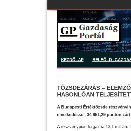
KEZDŐLAP
BELFÖLD -GAZDA
TŐZSDEZÁRÁS – ELEMZŐ
HASONLÓAN TELJESÍTET
A Budapesti Értéktőzsde részvényin
emelkedéssel, 34 851,29 ponton zárt
A részvénypiac forgalma 13,1 milliárd 