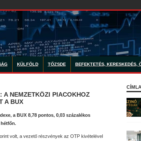
SÁG
KÜLFÖLD
TŐZSDE
BEFEKTETÉS, KERESKEDÉS, 
CÍMLA
: A NEMZETKÖZI PIACOKHOZ
T A BUX
dexe, a BUX 8,78 pontos, 0,03 százalékos
 hétfőn.
forint volt, a vezető részvények az OTP kivételével