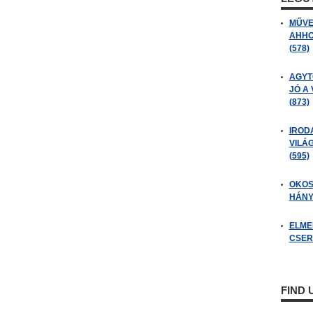
MŰVE
AHHO
(578)
AGYT
JÓ A
(873)
IROD
VILÁ
(595)
OKOS
HÁNY
ELME
CSER
FIND