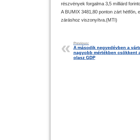
részvények forgalma 3,5 milliárd forintot
A BUMIX 3481,80 ponton zárt hétfőn, 
záráshoz viszonyítva.(MTI)
Previous:
A második negyedévben a várt
nagyobb mértékben csökkent 
olasz GDP