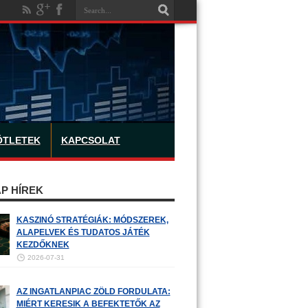
ÖTLETEK
KAPCSOLAT
P HÍREK
KASZINÓ STRATÉGIÁK: MÓDSZEREK,
ALAPELVEK ÉS TUDATOS JÁTÉK
KEZDŐKNEK
2026-07-31
AZ INGATLANPIAC ZÖLD FORDULATA:
MIÉRT KERESIK A BEFEKTETŐK AZ