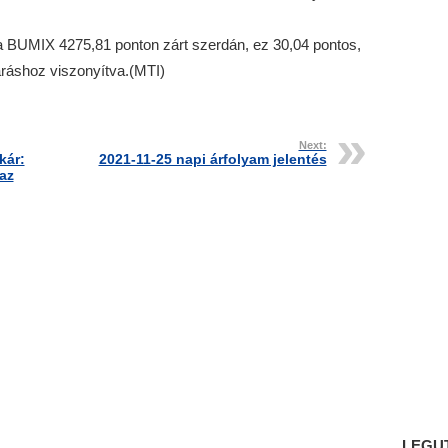
a BUMIX 4275,81 ponton zárt szerdán, ez 30,04 pontos,
ráshoz viszonyítva.(MTI)
Next:
kár:
2021-11-25 napi árfolyam jelentés
az
LEGU