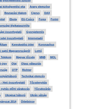
i gyorsjelentési szezon
i költségvetési vita
Arany elemzése
Beutazási tilalom
Ciprus
DAX
itel
Ebola
EU-Csúcs
Forex
Forint
országi légikatasztrófa
ági összefoglaló
Gyorsjelentés
zsdei összefoglaló
Internetadó
 Állam
Kereskedési ötlet
Koronavírus
i sajtó Magyarországról
Lottó
 Telekom
Magyar tőzsde
MNB
MOL
A-ügy
Olaj
Olasz választás
rszág
OTP
Richter
 polgárháború
Technikai elemzés
- Heti összefoglaló
Tőzsdenyitás
nyitás előtti várakozás
Tőzsdezárás
a
Ukrajnai háború
Ukrán válság
ányzat 2014
Ötletbörze