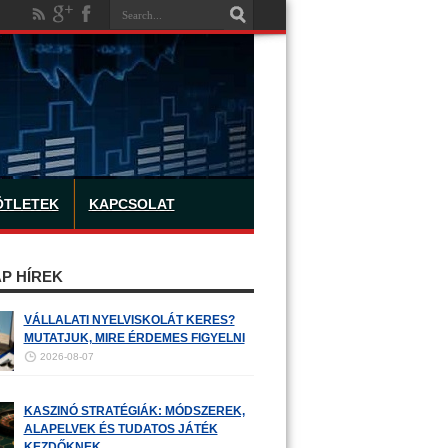
ÖTLETEK
KAPCSOLAT
P HÍREK
VÁLLALATI NYELVISKOLÁT KERES?
MUTATJUK, MIRE ÉRDEMES FIGYELNI
2026-08-07
KASZINÓ STRATÉGIÁK: MÓDSZEREK,
ALAPELVEK ÉS TUDATOS JÁTÉK
KEZDŐKNEK