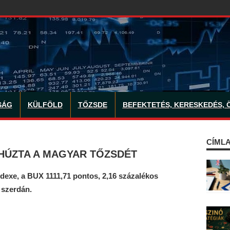
SÁG
KÜLFÖLD
TŐZSDE
BEFEKTETÉS, KERESKEDÉS, 
CÍMLA
 HÚZTA A MAGYAR TŐZSDÉT
dexe, a BUX 1111,71 pontos, 2,16 százalékos
 szerdán.