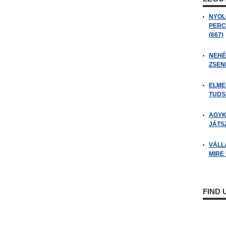
NYOL
PERC
(667)
NEHÉZ
ZSENI
ELME
TUDSZ
AGYK
JÁTSZ
VÁLL
MIRE
FIND