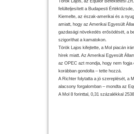
Török Lajos, az Equilor Befektetési Z
felülteljesített a Budapesti Értéktőzsd
Kiemelte, az észak-amerikai és a nyug
amiatt, hogy az Amerikai Egyesült Áll
gazdasági növekedés erősödését, a bef
szigoríthat a kamatokon.
Török Lajos kifejtette, a Mol piacán ir
hírek miatt. Az Amerikai Egyesült Állam
az OPEC azt mondja, hogy nem fogja ol
korábban gondolta – tette hozzá.
A Richter folytatta a jó szereplését, a
alacsony forgalomban – mondta az Equ
A Mol 8 forinttal, 0,31 százalékkal 2538