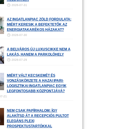
2026-07-31
AZ INGATLANPIAC ZÖLD FORDULATA:
MIÉRT KERESIK A BEFEKTETŐK AZ
ENERGIATAKARÉKOS HÁZAKAT?
2026-07-30
A BELVÁROS ÚJ LUXUSCIKKE NEM A
LAKÁS, HANEM A PARKOLÓHELY
2026-07-29
MIÉRT VÁLT KECSKEMÉT ÉS
VONZÁSKÖRZETE A HAZAI IPARI-
LOGISZTIKAI INGATLANPIAC EGYIK
LEGFONTOSABB KÖZPONTJÁVÁ?
07-21
NEM CSAK PAPÍRHALOM: ÍGY
ALAKÍTSD ÁT A RECEPCIÓS PULTOT
ELEGÁNS PLEXI
PROSPEKTUSTARTÓKKAL