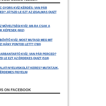
C GYORS KVÍZ KÉRDÉS: VAN PÁR
ED? JÁTSZD LE EZT AZ IZGALMAS QUIZT
 MŰVELTSÉGI KVÍZ: 8/8-RA CSAK A
K KÉPESEK (602)
BŐVÍTŐ KVÍZ: MOST MUTASD MEG MIT
! HÁNY PONTOD LETT? (780)
ARBANTARTÓ KVÍZ: VAN PÁR PERCED?
D LE EZT AZ ÉRDEKES QUIZT (518)
ALATI NYELVISKOLÁT KERES? MUTATJUK,
 ÉRDEMES FIGYELNI
 US ON FACEBOOK