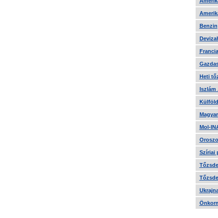
Amerika
Amerika
Benzin
Devizah
Francia
Gazdas
Heti tő
Iszlám
Külföld
Magyar
Mol-IN
Oroszo
Szíriai
Tőzsde 
Tőzsde 
Ukrajn
Önkorm