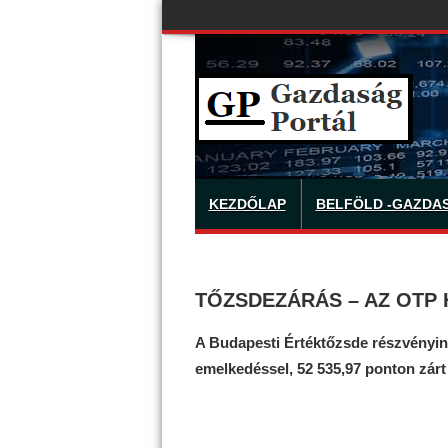
KEZDŐLAP
BELFÖLD -GAZDA
TŐZSDEZÁRÁS – AZ OTP
A Budapesti Értéktőzsde részvényin
emelkedéssel, 52 535,97 ponton zárt