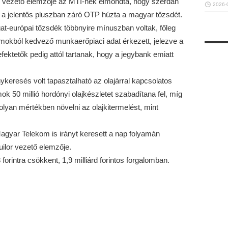
rt. vezető elemzője az MTI-nek elmondta, hogy szerdán
2026-
e, a jelentős pluszban záró OTP húzta a magyar tőzsdét.
at-európai tőzsdék többnyire mínuszban voltak, főleg
amokból kedvező munkaerőpiaci adat érkezett, jelezve a
ektetők pedig attól tartanak, hogy a jegybank emiatt
ánykeresés volt tapasztalható az olajárral kapcsolatos
ok 50 millió hordónyi olajkészletet szabadítana fel, míg
yan mértékben növelni az olajkitermelést, mint
 Magyar Telekom is irányt keresett a nap folyamán
ilor vezető elemzője.
 forintra csökkent, 1,9 milliárd forintos forgalomban.