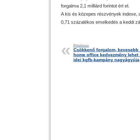
forgalma 2,1 milliárd forintot ért el.
A kis és közepes részvények indexe, 
0,71 százalékos emelkedés a keddi zá
Previous:
Csökkenő forgalom, kevesebb 
home office kedvezmény lehet 
idei kgfb-kampány nagyágyúja