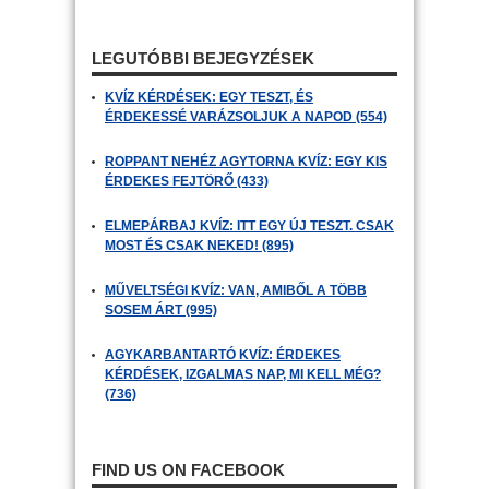
LEGUTÓBBI BEJEGYZÉSEK
KVÍZ KÉRDÉSEK: EGY TESZT, ÉS
ÉRDEKESSÉ VARÁZSOLJUK A NAPOD (554)
ROPPANT NEHÉZ AGYTORNA KVÍZ: EGY KIS
ÉRDEKES FEJTÖRŐ (433)
ELMEPÁRBAJ KVÍZ: ITT EGY ÚJ TESZT. CSAK
MOST ÉS CSAK NEKED! (895)
MŰVELTSÉGI KVÍZ: VAN, AMIBŐL A TÖBB
SOSEM ÁRT (995)
AGYKARBANTARTÓ KVÍZ: ÉRDEKES
KÉRDÉSEK, IZGALMAS NAP, MI KELL MÉG?
(736)
FIND US ON FACEBOOK