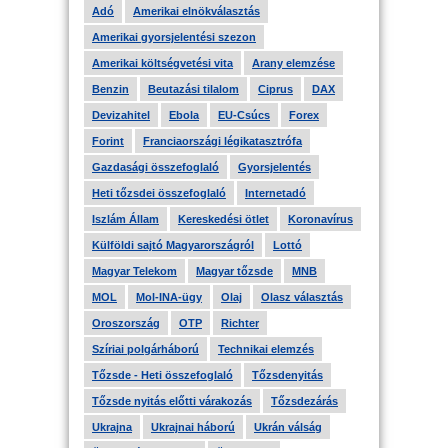
Adó
Amerikai elnökválasztás
Amerikai gyorsjelentési szezon
Amerikai költségvetési vita
Arany elemzése
Benzin
Beutazási tilalom
Ciprus
DAX
Devizahitel
Ebola
EU-Csúcs
Forex
Forint
Franciaországi légikatasztrófa
Gazdasági összefoglaló
Gyorsjelentés
Heti tőzsdei összefoglaló
Internetadó
Iszlám Állam
Kereskedési ötlet
Koronavírus
Külföldi sajtó Magyarországról
Lottó
Magyar Telekom
Magyar tőzsde
MNB
MOL
Mol-INA-ügy
Olaj
Olasz választás
Oroszország
OTP
Richter
Szíriai polgárháború
Technikai elemzés
Tőzsde - Heti összefoglaló
Tőzsdenyitás
Tőzsde nyitás előtti várakozás
Tőzsdezárás
Ukrajna
Ukrajnai háború
Ukrán válság