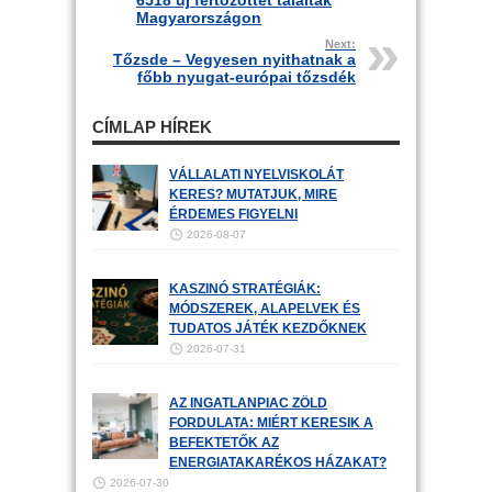
6518 új fertőzöttet találtak
Magyarországon
Next:
Tőzsde – Vegyesen nyithatnak a
főbb nyugat-európai tőzsdék
CÍMLAP HÍREK
VÁLLALATI NYELVISKOLÁT
KERES? MUTATJUK, MIRE
ÉRDEMES FIGYELNI
2026-08-07
KASZINÓ STRATÉGIÁK:
MÓDSZEREK, ALAPELVEK ÉS
TUDATOS JÁTÉK KEZDŐKNEK
2026-07-31
AZ INGATLANPIAC ZÖLD
FORDULATA: MIÉRT KERESIK A
BEFEKTETŐK AZ
ENERGIATAKARÉKOS HÁZAKAT?
2026-07-30