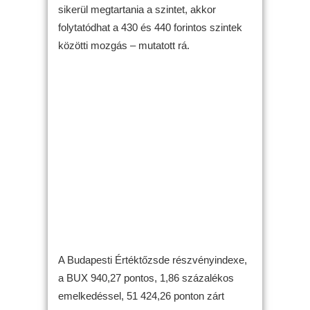
sikerül megtartania a szintet, akkor
folytatódhat a 430 és 440 forintos szintek
közötti mozgás – mutatott rá.
A Budapesti Értéktőzsde részvényindexe,
a BUX 940,27 pontos, 1,86 százalékos
emelkedéssel, 51 424,26 ponton zárt