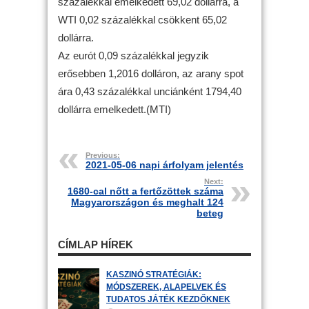
százalékkal emelkedett 69,02 dollárra, a
WTI 0,02 százalékkal csökkent 65,02
dollárra.
Az eurót 0,09 százalékkal jegyzik
erősebben 1,2016 dolláron, az arany spot
ára 0,43 százalékkal unciánként 1794,40
dollárra emelkedett.(MTI)
Previous:
2021-05-06 napi árfolyam jelentés
Next:
1680-cal nőtt a fertőzöttek száma
Magyarországon és meghalt 124
beteg
CÍMLAP HÍREK
KASZINÓ STRATÉGIÁK:
MÓDSZEREK, ALAPELVEK ÉS
TUDATOS JÁTÉK KEZDŐKNEK