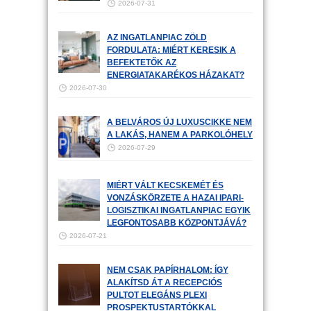
2026-07-31
AZ INGATLANPIAC ZÖLD
FORDULATA: MIÉRT KERESIK A
BEFEKTETŐK AZ
ENERGIATAKARÉKOS HÁZAKAT?
2026-07-30
A BELVÁROS ÚJ LUXUSCIKKE NEM
A LAKÁS, HANEM A PARKOLÓHELY
2026-07-29
MIÉRT VÁLT KECSKEMÉT ÉS
VONZÁSKÖRZETE A HAZAI IPARI-
LOGISZTIKAI INGATLANPIAC EGYIK
LEGFONTOSABB KÖZPONTJÁVÁ?
2026-07-21
NEM CSAK PAPÍRHALOM: ÍGY
ALAKÍTSD ÁT A RECEPCIÓS
PULTOT ELEGÁNS PLEXI
PROSPEKTUSTARTÓKKAL