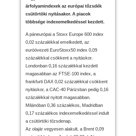
árfolyamindexek az európai tőzsdék
csütörtöki nyitásakor. A piacok
többsége indexemelkedéssel kezdett.
A páneurópai a Stoxx Europe 600 index
0,02 százalékkal emelkedett, az
euróövezeti EuroStoxx50 index 0,09
százalékkal csökkent a nyitáskor.
Londonban 0,16 százalékkal kezdett
magasabban az FTSE-100 index, a
frankfurti DAX 0,02 százalékkal csökkent
nyitáskor, a CAC-40 Párizsban pedig 0,16
százalékkal nyitott magasabban.
Milánóban 0,36 százalékos, Madridban
0,17 százalékos indexemelkedéssel indult
a csütörtöki tőzsdenap.
Az olajár vegyesen alakult, a Brent 0,09