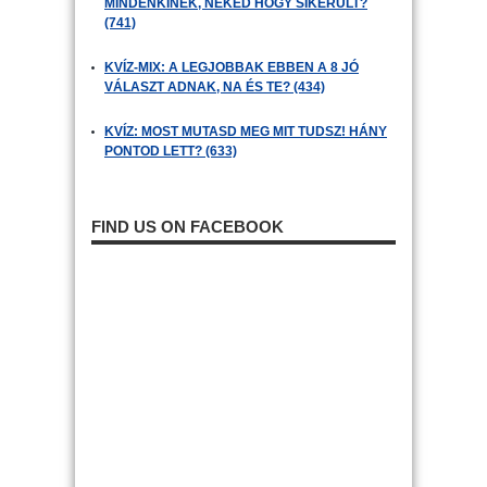
MINDENKINEK, NEKED HOGY SIKERÜLT?
(741)
KVÍZ-MIX: A LEGJOBBAK EBBEN A 8 JÓ
VÁLASZT ADNAK, NA ÉS TE? (434)
KVÍZ: MOST MUTASD MEG MIT TUDSZ! HÁNY
PONTOD LETT? (633)
FIND US ON FACEBOOK