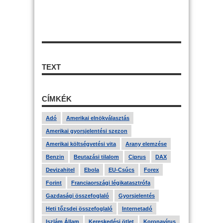
TEXT
CÍMKÉK
Adó
Amerikai elnökválasztás
Amerikai gyorsjelentési szezon
Amerikai költségvetési vita
Arany elemzése
Benzin
Beutazási tilalom
Ciprus
DAX
Devizahitel
Ebola
EU-Csúcs
Forex
Forint
Franciaországi légikatasztrófa
Gazdasági összefoglaló
Gyorsjelentés
Heti tőzsdei összefoglaló
Internetadó
Iszlám Állam
Kereskedési ötlet
Koronavírus