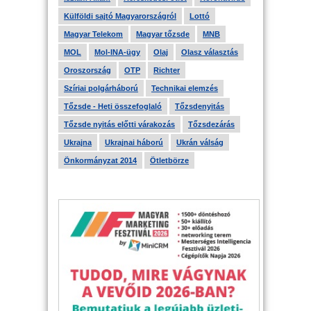
Külföldi sajtó Magyarországról
Lottó
Magyar Telekom
Magyar tőzsde
MNB
MOL
Mol-INA-ügy
Olaj
Olasz választás
Oroszország
OTP
Richter
Szíriai polgárháború
Technikai elemzés
Tőzsde - Heti összefoglaló
Tőzsdenyitás
Tőzsde nyitás előtti várakozás
Tőzsdezárás
Ukrajna
Ukrajnai háború
Ukrán válság
Önkormányzat 2014
Ötletbörze