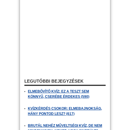
LEGUTÓBBI BEJEGYZÉSEK
ELMEBŐVÍTŐ KVÍZ: EZ A TESZT SEM
KÖNNYŰ, CSERÉBE ÉRDEKES (590)
KVÍZKÉRDÉS CSOKOR: ELMEBAJNOKSÁG,
HÁNY PONTOD LESZ? (617)
BRUTÁL NEHÉZ MŰVELTSÉGI KVÍZ, DE NEM