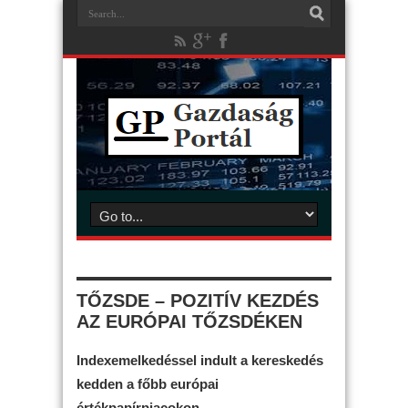
TŐZSDE – POZITÍV KEZDÉS
AZ EURÓPAI TŐZSDÉKEN
Indexemelkedéssel indult a kereskedés
kedden a főbb európai
értékpapírpiacokon.