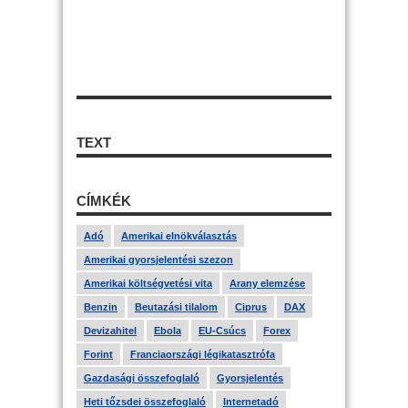
TEXT
CÍMKÉK
Adó
Amerikai elnökválasztás
Amerikai gyorsjelentési szezon
Amerikai költségvetési vita
Arany elemzése
Benzin
Beutazási tilalom
Ciprus
DAX
Devizahitel
Ebola
EU-Csúcs
Forex
Forint
Franciaországi légikatasztrófa
Gazdasági összefoglaló
Gyorsjelentés
Heti tőzsdei összefoglaló
Internetadó