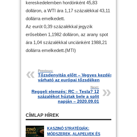
kereskedelemben hordónként 45,83
dolláron, a WTI ára 1,17 százalékkal 43,11
dollárra emelkedett.
Az eurót 0,39 százalékkal jegyzik
erősebben 1,1982 dolláron, az arany spot
ára 1,04 százalékkal unciánként 1988,21
dollárra emelkedett.(MTI)
Previous:
Tőzsdenyitás előtt – Vegyes kezdés
várható az európai tőzsdéken
Next:
Reggeli elemzés: RC – Tesla? 12
százalékot húztak bele a split
napján – 2020.09.01
CÍMLAP HÍREK
KASZINÓ STRATÉGIÁK:
MÓDSZEREK, ALAPELVEK ÉS