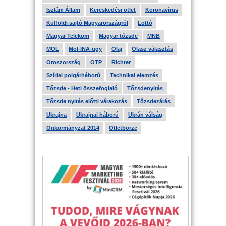
Iszlám Állam
Kereskedési ötlet
Koronavírus
Külföldi sajtó Magyarországról
Lottó
Magyar Telekom
Magyar tőzsde
MNB
MOL
Mol-INA-ügy
Olaj
Olasz választás
Oroszország
OTP
Richter
Szíriai polgárháború
Technikai elemzés
Tőzsde - Heti összefoglaló
Tőzsdenyitás
Tőzsde nyitás előtti várakozás
Tőzsdezárás
Ukrajna
Ukrajnai háború
Ukrán válság
Önkormányzat 2014
Ötletbörze