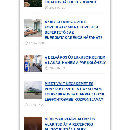
TUDATOS JÁTÉK KEZDŐKNEK
2026-07-31
AZ INGATLANPIAC ZÖLD
FORDULATA: MIÉRT KERESIK A
BEFEKTETŐK AZ
ENERGIATAKARÉKOS HÁZAKAT?
2026-07-30
A BELVÁROS ÚJ LUXUSCIKKE NEM
A LAKÁS, HANEM A PARKOLÓHELY
2026-07-29
MIÉRT VÁLT KECSKEMÉT ÉS
VONZÁSKÖRZETE A HAZAI IPARI-
LOGISZTIKAI INGATLANPIAC EGYIK
LEGFONTOSABB KÖZPONTJÁVÁ?
2026-07-21
NEM CSAK PAPÍRHALOM: ÍGY
ALAKÍTSD ÁT A RECEPCIÓS
PULTOT ELEGÁNS PLEXI