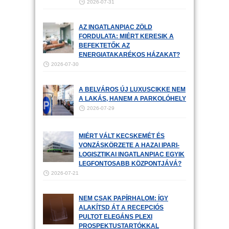
2026-07-31
AZ INGATLANPIAC ZÖLD
FORDULATA: MIÉRT KERESIK A
BEFEKTETŐK AZ
ENERGIATAKARÉKOS HÁZAKAT?
2026-07-30
A BELVÁROS ÚJ LUXUSCIKKE NEM
A LAKÁS, HANEM A PARKOLÓHELY
2026-07-29
MIÉRT VÁLT KECSKEMÉT ÉS
VONZÁSKÖRZETE A HAZAI IPARI-
LOGISZTIKAI INGATLANPIAC EGYIK
LEGFONTOSABB KÖZPONTJÁVÁ?
2026-07-21
NEM CSAK PAPÍRHALOM: ÍGY
ALAKÍTSD ÁT A RECEPCIÓS
PULTOT ELEGÁNS PLEXI
PROSPEKTUSTARTÓKKAL