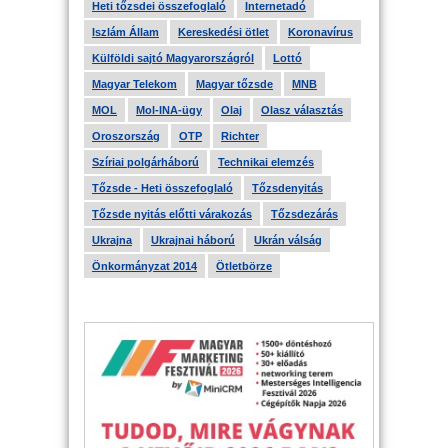
Heti tőzsdei összefoglaló
Internetadó
Iszlám Állam
Kereskedési ötlet
Koronavírus
Külföldi sajtó Magyarországról
Lottó
Magyar Telekom
Magyar tőzsde
MNB
MOL
Mol-INA-ügy
Olaj
Olasz választás
Oroszország
OTP
Richter
Szíriai polgárháború
Technikai elemzés
Tőzsde - Heti összefoglaló
Tőzsdenyitás
Tőzsde nyitás előtti várakozás
Tőzsdezárás
Ukrajna
Ukrajnai háború
Ukrán válság
Önkormányzat 2014
Ötletbörze