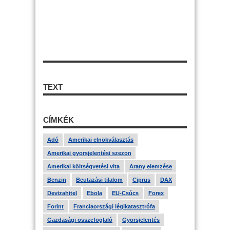
TEXT
CÍMKÉK
Adó
Amerikai elnökválasztás
Amerikai gyorsjelentési szezon
Amerikai költségvetési vita
Arany elemzése
Benzin
Beutazási tilalom
Ciprus
DAX
Devizahitel
Ebola
EU-Csúcs
Forex
Forint
Franciaországi légikatasztrófa
Gazdasági összefoglaló
Gyorsjelentés