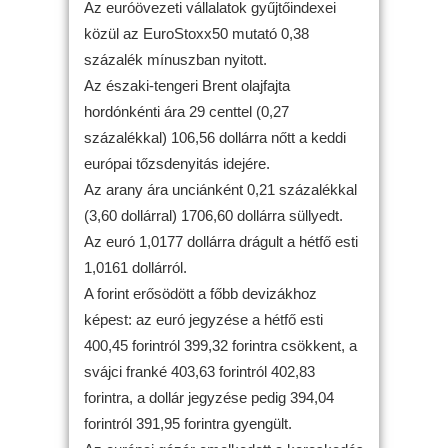
Az euróövezeti vállalatok gyűjtőindexei
közül az EuroStoxx50 mutató 0,38
százalék mínuszban nyitott.
Az északi-tengeri Brent olajfajta
hordónkénti ára 29 centtel (0,27
százalékkal) 106,56 dollárra nőtt a keddi
európai tőzsdenyitás idejére.
Az arany ára unciánként 0,21 százalékkal
(3,60 dollárral) 1706,60 dollárra süllyedt.
Az euró 1,0177 dollárra drágult a hétfő esti
1,0161 dollárról.
A forint erősödött a főbb devizákhoz
képest: az euró jegyzése a hétfő esti
400,45 forintról 399,32 forintra csökkent, a
svájci franké 403,63 forintról 402,83
forintra, a dollár jegyzése pedig 394,04
forintról 391,95 forintra gyengült.