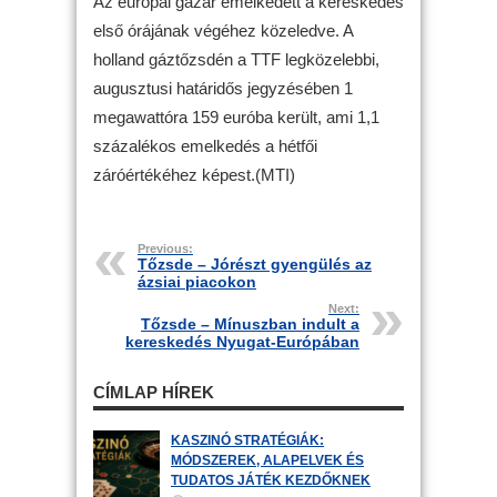
Az európai gázár emelkedett a kereskedés
első órájának végéhez közeledve. A
holland gáztőzsdén a TTF legközelebbi,
augusztusi határidős jegyzésében 1
megawattóra 159 euróba került, ami 1,1
százalékos emelkedés a hétfői
záróértékéhez képest.(MTI)
Previous:
Tőzsde – Jórészt gyengülés az
ázsiai piacokon
Next:
Tőzsde – Mínuszban indult a
kereskedés Nyugat-Európában
CÍMLAP HÍREK
KASZINÓ STRATÉGIÁK:
MÓDSZEREK, ALAPELVEK ÉS
TUDATOS JÁTÉK KEZDŐKNEK