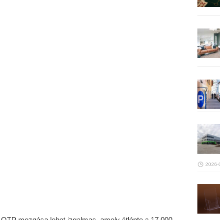
2026-
 OTP mozgása lehet izgalmas, amely átlépte a 17 000-