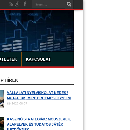
ÖTLETEK
KAPCSOLAT
P HÍREK
VÁLLALATI NYELVISKOLÁT KERES?
MUTATJUK, MIRE ÉRDEMES FIGYELNI
2026-08-07
KASZINÓ STRATÉGIÁK: MÓDSZEREK,
ALAPELVEK ÉS TUDATOS JÁTÉK
KEZDŐKNEK