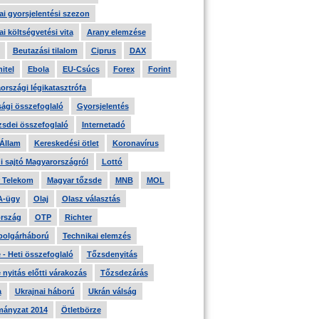
i gyorsjelentési szezon
i költségvetési vita
Arany elemzése
Beutazási tilalom
Ciprus
DAX
itel
Ebola
EU-Csúcs
Forex
Forint
országi légikatasztrófa
ági összefoglaló
Gyorsjelentés
zsdei összefoglaló
Internetadó
 Állam
Kereskedési ötlet
Koronavírus
i sajtó Magyarországról
Lottó
 Telekom
Magyar tőzsde
MNB
MOL
A-ügy
Olaj
Olasz választás
rszág
OTP
Richter
 polgárháború
Technikai elemzés
- Heti összefoglaló
Tőzsdenyitás
nyitás előtti várakozás
Tőzsdezárás
a
Ukrajnai háború
Ukrán válság
ányzat 2014
Ötletbörze