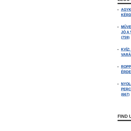
AGYK
KÉRDÉ
MŰVE
JÓ A
(759)
KVÍZ:
VARÁ
ROPP
ÉRDE
NYOL
PERC
(667)
FIND