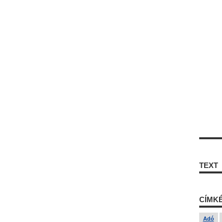
TEXT
CÍMK
Adó