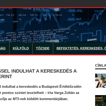
SÁG
KÜLFÖLD
TŐZSDE
BEFEKTETÉS, KERESKEDÉS, 
CÍMLA
SEL INDULHAT A KERESKEDÉS A
ERINT
l indulhat a kereskedés a Budapesti Értéktőzsdén
pontos szintet tesztelheti – írta Varga Zoltán az
emzője az MTI-nek küldött kommentárjában.