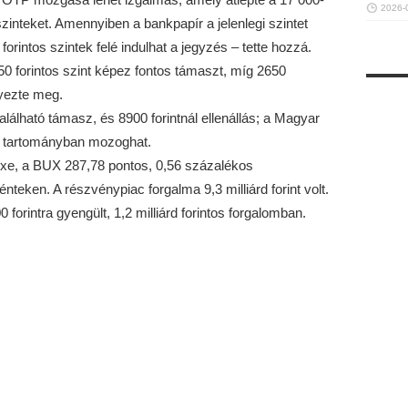
2026-
 szinteket. Amennyiben a bankpapír a jelenlegi szintet
rintos szintek felé indulhat a jegyzés – tette hozzá.
0 forintos szint képez fontos támaszt, míg 2650
gyezte meg.
alálható támasz, és 8900 forintnál ellenállás; a Magyar
os tartományban mozoghat.
xe, a BUX 287,78 pontos, 0,56 százalékos
teken. A részvénypiac forgalma 9,3 milliárd forint volt.
0 forintra gyengült, 1,2 milliárd forintos forgalomban.