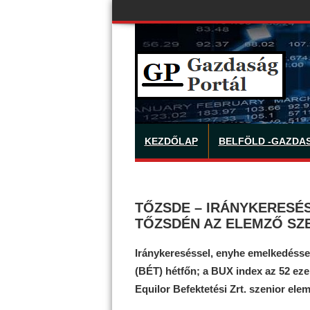
KEZDŐLAP
BELFÖLD -GAZDA
TŐZSDE – IRÁNYKERESÉS
TŐZSDÉN AZ ELEMZŐ SZ
Iránykereséssel, enyhe emelkedésse
(BÉT) hétfőn; a BUX index az 52 ezer 
Equilor Befektetési Zrt. szenior el