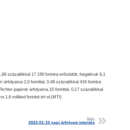
,66 százalékkal 17 190 forintra erősödött, forgalmuk 6,1
om árfolyama 2,0 forinttal, 0,48 százalékkal 416 forintra
A Richter-papírok árfolyama 15 forinttal, 0,17 százalékkal
 1,6 milliárd forintot ért el.(MTI)
Next:
2022-01-10 napi árfolyam jelentés