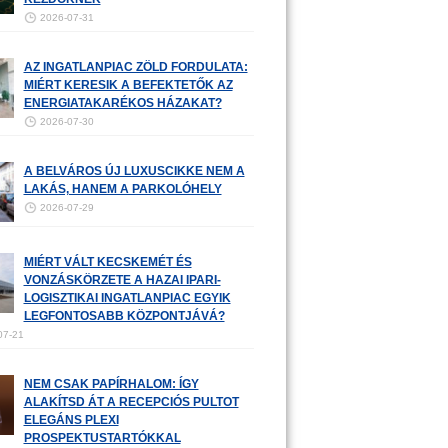
2026-07-31
AZ INGATLANPIAC ZÖLD FORDULATA:
MIÉRT KERESIK A BEFEKTETŐK AZ
ENERGIATAKARÉKOS HÁZAKAT?
2026-07-30
A BELVÁROS ÚJ LUXUSCIKKE NEM A
LAKÁS, HANEM A PARKOLÓHELY
2026-07-29
MIÉRT VÁLT KECSKEMÉT ÉS
VONZÁSKÖRZETE A HAZAI IPARI-
LOGISZTIKAI INGATLANPIAC EGYIK
LEGFONTOSABB KÖZPONTJÁVÁ?
07-21
NEM CSAK PAPÍRHALOM: ÍGY
ALAKÍTSD ÁT A RECEPCIÓS PULTOT
ELEGÁNS PLEXI
PROSPEKTUSTARTÓKKAL