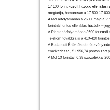
17 100 forint között húzódó ellenállási
megtartja, hamarosan a 17 500-17 600 fo
A Mol árfolyamában a 2600, majd a 255
forintnál fontos ellenállás húzódik – je
A Richter árfolyamában 8600 forintnál t
Telekom továbbra is a 410-420 forint
A Budapesti Értéktőzsde részvényinde
emelkedéssel, 51 956,74 ponton zárt pén
A Mol 10 forinttal, 0,38 százalékkal 260