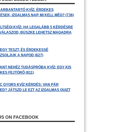
ARBANTARTÓ KVÍZ: ÉRDEKES
SEK, IZGALMAS NAP, MI KELL MÉG? (736)
LTSÉGI KVÍZ: HA LEGALÁBB 5 KÉRDÉSRE
 VÁLASZOD, BÜSZKE LEHETSZ MAGADRA
 EGY TESZT, ÉS ÉRDEKESSÉ
ZSOLJUK A NAPOD (627)
ANT NEHÉZ TUDÁSPRÓBA KVÍZ: EGY KIS
KES FEJTÖRŐ (811)
C GYORS KVÍZ KÉRDÉS: VAN PÁR
ED? JÁTSZD LE EZT AZ IZGALMAS QUIZT
 US ON FACEBOOK